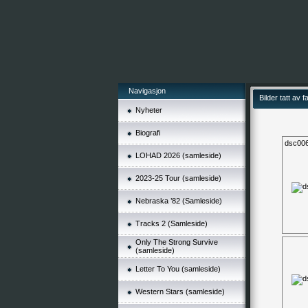
Navigasjon
Bilder tatt av f
Nyheter
Biografi
dsc006
LOHAD 2026 (samleside)
2023-25 Tour (samleside)
Nebraska ’82 (Samleside)
Tracks 2 (Samleside)
Only The Strong Survive
(samleside)
Letter To You (samleside)
Western Stars (samleside)