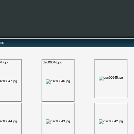
ans
47.jpg
dsc00646.jpg