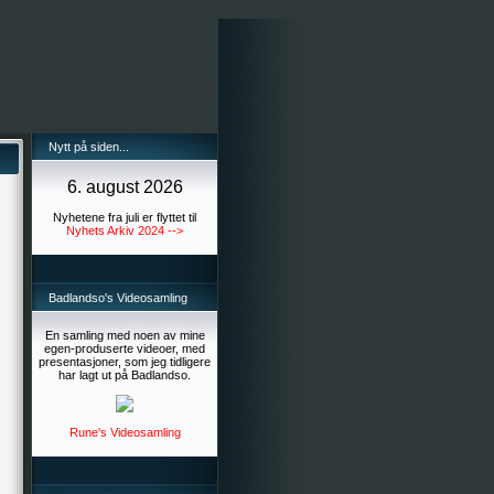
Nytt på siden...
6. august 2026
Nyhetene fra juli er flyttet til
Nyhets Arkiv 2024 -->
Badlandso's Videosamling
En samling med noen av mine
egen-produserte videoer, med
presentasjoner, som jeg tidligere
har lagt ut på Badlandso.
Rune's Videosamling