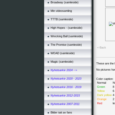
Broadway (samleside)
Min videosamling
TTTB (samleside)
High Hopes - (samleside)
Wrecking Ball (samleside)
The Promise (samleside)
<-Back
WOAD (samleside)
Magic (samleside)
These are the h
No pictures ha
Nyhetsarkiv 2024 -->
Nyhetsarkiv 2020 - 2023
Color caption:
Normal
N
Green
8
Nyhetsarkiv 2016 - 2019
Yellow
6
Dark yellow
4
Nyhetsarkiv 2012-2015
Orange
2
Red
l
Nyhetsarkiv 2007-2011
Bilder tatt av fans