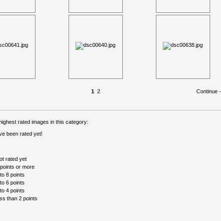
1
2
Continue 
ighest rated images in this category:
ve been rated yet!
ot rated yet
 points or more
 to 8 points
 to 6 points
 to 4 points
ess than 2 points