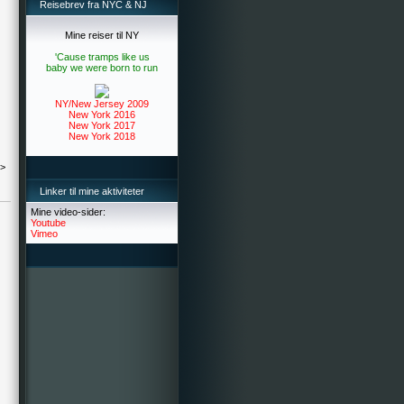
Reisebrev fra NYC & NJ
Mine reiser til NY
'Cause tramps like us
baby we were born to run
NY/New Jersey 2009
New York 2016
New York 2017
New York 2018
->
Linker til mine aktiviteter
Mine video-sider:
Youtube
Vimeo