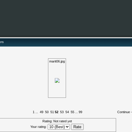
ans
marit06.jpg
1
...
49
50
51
52
53
54
55
...
99
Continue 
Rating: Not rated yet
Your rating: