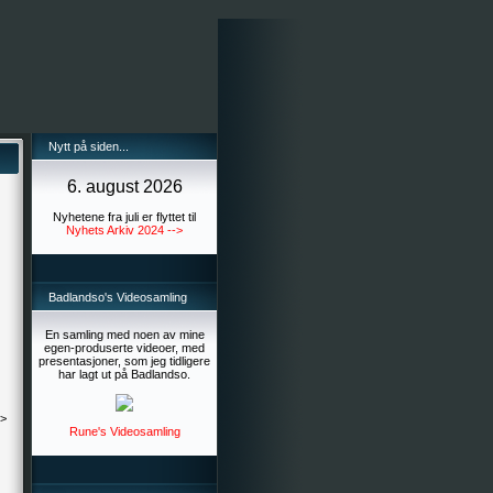
Nytt på siden...
6. august 2026
Nyhetene fra juli er flyttet til
Nyhets Arkiv 2024 -->
Badlandso's Videosamling
En samling med noen av mine
egen-produserte videoer, med
presentasjoner, som jeg tidligere
har lagt ut på Badlandso.
->
Rune's Videosamling