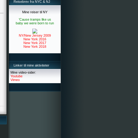
Reisebrev fra NYC & NJ
Mine reiser til NY
'Cause tramps like us
baby we were born to run
NY/New Jersey 2009
New York 2016
New York 2017
New York 2018
Linker til mine aktiviteter
Mine video-sider:
Youtube
Vimeo