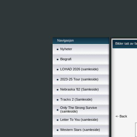
Navigasjon
Bilder tatt av f
Nyheter
Biografi
LOHAD 2026 (samleside)
2023-25 Tour (samleside)
Nebraska ’82 (Samleside)
Tracks 2 (Samleside)
Only The Strong Survive
(samleside)
<- Back
Letter To You (samleside)
Western Stars (samleside)