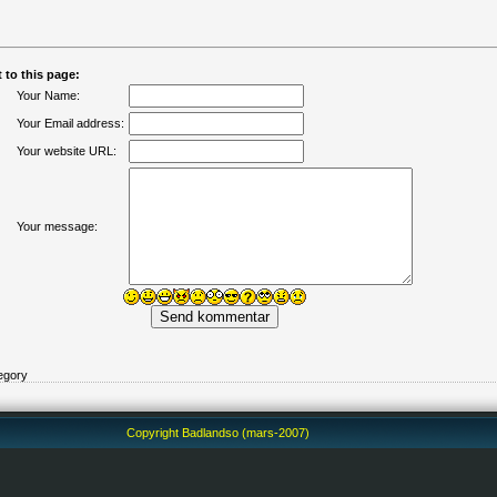
to this page:
Your Name:
Your Email address:
Your website URL:
Your message:
egory
Copyright Badlandso (mars-2007)