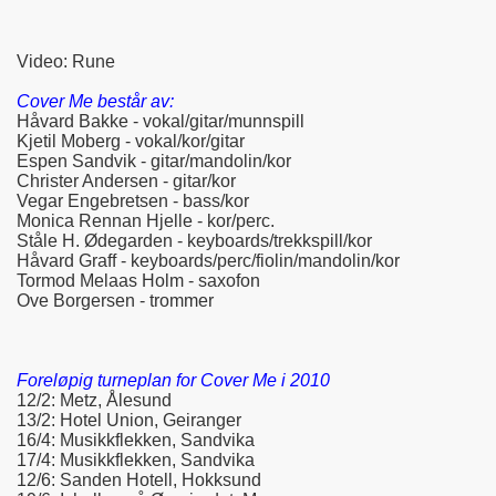
Video: Rune
Cover Me består av:
Håvard Bakke - vokal/gitar/munnspill
Kjetil Moberg - vokal/kor/gitar
Espen Sandvik - gitar/mandolin/kor
Christer Andersen - gitar/kor
Vegar Engebretsen - bass/kor
Monica Rennan Hjelle - kor/perc.
Ståle H. Ødegarden - keyboards/trekkspill/kor
Håvard Graff - keyboards/perc/fiolin/mandolin/kor
Tormod Melaas Holm - saxofon
Ove Borgersen - trommer
Foreløpig turneplan for Cover Me i 2010
12/2: Metz, Ålesund
13/2: Hotel Union, Geiranger
16/4: Musikkflekken, Sandvika
17/4: Musikkflekken, Sandvika
12/6: Sanden Hotell, Hokksund