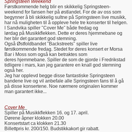
Springsteen Weekend
Førstkommende helg blir en skikkelig Springsteen-
weekend for fansen her på østlandet. For de av oss som
begynner å bli skikkelig sultne på Springsteen live musikk,
har nå muligheten til å oppleve hele tre konserter til helgen.
I Sandvika spiller "Cover Me" både fredag og
lørdag på Musikkflekken. Dette er deres hjemmebane og
her blir det garantert god stemning.
Også Østfoldbandet "Backstreets" spiller live
førstkommende fredag. Stedet for deres konsert er Morsa
Bar i Moss som også kan betraktes som
deres hjemmebane. Spiller de som de gjorde i Fredrikstad
tidligere i mars, kan jeg garantere en knall god stemning
også her.
Jeg har opplevd begge disse fantastiske Springsteen
bandene live og vil anbefale alle Springsteen fans til å gå
på disse konsertene. Noe nærmere originalen kommer
man garantert ikke...
Cover Me
Spiller på Musikkflekken 16. og 17. april.
Dørene åpner klokken 20.00
Konsertstart ca klokken 21.30
Billettpris kr. 200/150. Budstikkakort gir rabatt.