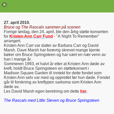
27. april 2010.
Bruce og The Rascals sammen på scenen
Forrige lørdag, den 24. april, ble den årlig støtte konserten
for
Kristen Ann Carr Fund
- "A Night To Remember"
arrangert.
Kirsten Ann Carr var datter av Barbara Carr og David
Marsh. Dave Marsh har forøvrig skrevet mange kjente
bøker om Bruce Springsteen og har vært en nær venn av
han i mange år.
Sommeren 1993, et halvt år etter at Kristen Ann døde av
kreft, holdt Bruce Springsteen en støttekonsert i
Madison Square Garden til inntekt for dette fondet som
Kristen Ann selv var med og opprettet før hun døde. Fondet
de)
går til forskning av kreftypen sarkoma som Kristen Ann
døde av.
Les David Marsh egen beretning om dette
her
.
The Rascals med Little Steven og Bruce Springsteen