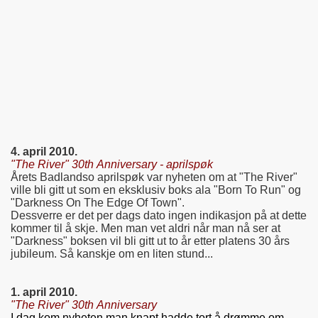
4. april 2010.
"The River" 30th Anniversary - aprilspøk
Årets Badlandso aprilspøk var nyheten om at "The River"
ville bli gitt ut som en eksklusiv boks ala "Born To Run" og
"Darkness On The Edge Of Town".
Dessverre er det per dags dato ingen indikasjon på at dette
kommer til å skje. Men man vet aldri når man nå ser at
"Darkness" boksen vil bli gitt ut to år etter platens 30 års
jubileum. Så kanskje om en liten stund...
1. april 2010.
"The River" 30th Anniversary
I dag kom nyheten man knapt hadde tort å drømme om.