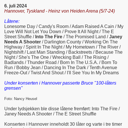
6. juli 2024
Hannover, Tyskland - Heinz von Heiden Arena (5/7-24)
Låtene:
Lonesome Day / Candy's Room / Adam Raised A Cain / My
Love Will Not Let You Down / Prove It All Night / The E
Street Shuffle /
Into The Fire
/ The Promised Land /
Janey
Needs A Shooter
/ Darlington County / Working On The
Highway / Spirit In The Night / My Hometown / The River /
Nightshift / Last Man Standing / Backstreets / Because The
Night / She's The One / Wrecking Ball / The Rising /
Badlands / Thunder Road / Born In The U.S.A. / Born To
Run / Bobby Jean / Dancing In The Dark / Tenth Avenue
Freeze-Out / Twist And Shout / I'll See You In My Dreams
Under konserten i Hannover passerte Bruce "100-låters
grensen"
Foto: Nancy Heusel
Under lydsjekken ble disse låtene fremført: Into The Fire /
Janey Needs A Shooter / The E Street Shuffle
Konserten i Hannover inneholdt 30 låter og varte i tre timer