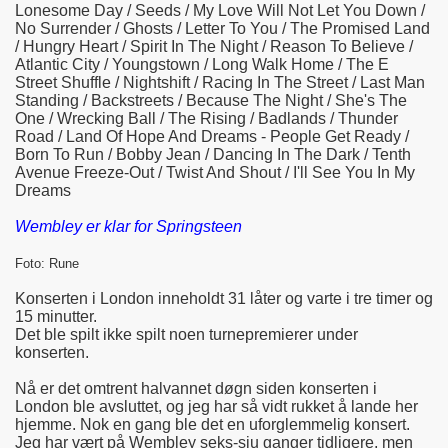
Lonesome Day / Seeds / My Love Will Not Let You Down /
No Surrender / Ghosts / Letter To You / The Promised Land
/ Hungry Heart / Spirit In The Night / Reason To Believe /
Atlantic City / Youngstown / Long Walk Home / The E
Street Shuffle / Nightshift / Racing In The Street / Last Man
Standing / Backstreets / Because The Night / She's The
One / Wrecking Ball / The Rising / Badlands / Thunder
Road / Land Of Hope And Dreams - People Get Ready /
Born To Run / Bobby Jean / Dancing In The Dark / Tenth
Avenue Freeze-Out / Twist And Shout / I'll See You In My
Dreams
Wembley er klar for Springsteen
Foto: Rune
Konserten i London inneholdt 31 låter og varte i tre timer og
15 minutter.
Det ble spilt ikke spilt noen turnepremierer under
konserten.
Nå er det omtrent halvannet døgn siden konserten i
London ble avsluttet, og jeg har så vidt rukket å lande her
hjemme. Nok en gang ble det en uforglemmelig konsert.
Jeg har vært på Wembley seks-sju ganger tidligere, men