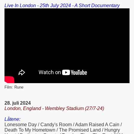
Live In London - 25th July 2024 - A Short Documentary
Film: Rune
28. juli 2024
London, England - Wembley Stadium (27/7-24)
Låtene:
Lonesome Day / Candy's Room / Adam Raised A Cain /
Death To My Hometown / The Promised Land / Hungry