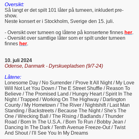
Oversikt:
Så langt er det spilt 101 låter på turneen, inkludert pre-
show.
Neste konsert er i Stockholm, Sverige den 15. juli.
- Oversikt over turneen og låtene på konsertene finnes
her
.
- Oversikt over samtlige låter som er spilt under turneen
finnes
her
.
10. juli 2024
Odense, Danmark - Dyrskuepladsen (9/7-24)
Låtene:
Lonesome Day / No Surrender / Prove It All Night / My Love
Will Not Let You Down / The E Street Shuffle / Reason To
Believe / The Promised Land / Hungry Heart / Spirit In The
Night / Trapped / Working On The Highway / Darlington
County / My Hometown / The River / Nightshift / Last Man
Standing / Backstreets / Because The Night / She's The
One / Wrecking Ball / The Rising / Badlands / Thunder
Road / Born In The U.S.A. / Born To Run / Bobby Jean /
Dancing In The Dark / Tenth Avenue Freeze-Out / Twist
And Shout / I'll See You In My Dreams