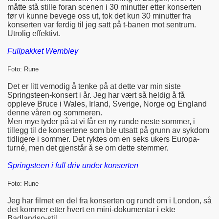
måtte stå stille foran scenen i 30 minutter etter konserten
før vi kunne bevege oss ut, tok det kun 30 minutter fra
konserten var ferdig til jeg satt på t-banen mot sentrum.
Utrolig effektivt.
Fullpakket Wembley
Foto: Rune
Det er litt vemodig å tenke på at dette var min siste
Springsteen-konsert i år. Jeg har vært så heldig å få
oppleve Bruce i Wales, Irland, Sverige, Norge og England
denne våren og sommeren.
Men mye tyder på at vi får en ny runde neste sommer, i
tillegg til de konsertene som ble utsatt på grunn av sykdom
tidligere i sommer. Det ryktes om en seks ukers Europa-
turné, men det gjenstår å se om dette stemmer.
Springsteen i full driv under konserten
Foto: Rune
Jeg har filmet en del fra konserten og rundt om i London, så
det kommer etter hvert en mini-dokumentar i ekte
Badlandso-stil.