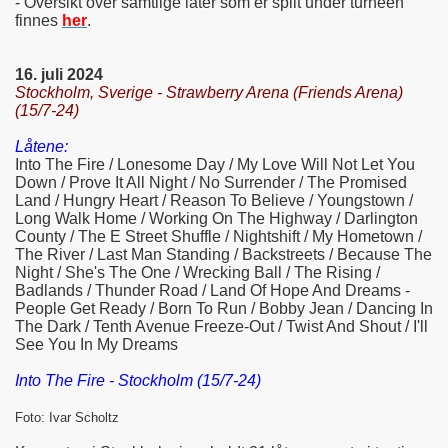
- Oversikt over samtlige låter som er spilt under turneen
finnes
her
.
16. juli 2024
Stockholm, Sverige - Strawberry Arena (Friends Arena)
(15/7-24)
Låtene:
Into The Fire / Lonesome Day / My Love Will Not Let You
Down / Prove It All Night / No Surrender / The Promised
Land / Hungry Heart / Reason To Believe / Youngstown /
Long Walk Home / Working On The Highway / Darlington
County / The E Street Shuffle / Nightshift / My Hometown /
The River / Last Man Standing / Backstreets / Because The
Night / She's The One / Wrecking Ball / The Rising /
Badlands / Thunder Road / Land Of Hope And Dreams -
People Get Ready / Born To Run / Bobby Jean / Dancing In
The Dark / Tenth Avenue Freeze-Out / Twist And Shout / I'll
See You In My Dreams
Into The Fire - Stockholm (15/7-24)
Foto: Ivar Scholtz