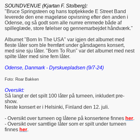
SOUNDVENUE (Kjartan F. Stolberg):
"Bruce Springsteen og hans toptjekkede E Street Band
leverede den ene mageløse opvisning efter den anden i
Odense, og så godt som alle numre emmede både af
spilleglæde, store følelser og gennemarbejdet håndværk."
Albumet "Born In The USA" var igjen det albumet med
fleste låter som ble fremført under gårsdagens konsert,
med sine sju låter. "Born To Run" var det albumet med nest
spilte låter med sine fem låter.
Odense, Danmark - Dyrskuepladsen (9/7-24)
Foto: Roar Bakken
Oversikt:
Så langt er det spilt 100 låter på turneen, inkludert pre-
show.
Neste konsert er i Helsinki, Finland den 12. juli.
- Oversikt over turneen og låtene på konsertene finnes
her
.
- Oversikt over samtlige låter som er spilt under turneen
finnes
her
.