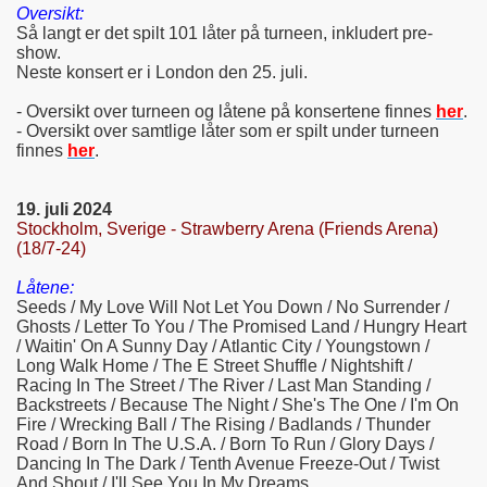
Oversikt:
Så langt er det spilt 101 låter på turneen, inkludert pre-
show.
Neste konsert er i London den 25. juli.
- Oversikt over turneen og låtene på konsertene finnes
her
.
- Oversikt over samtlige låter som er spilt under turneen
finnes
her
.
19. juli 2024
Stockholm, Sverige - Strawberry Arena (Friends Arena)
(18/7-24)
Låtene:
Seeds / My Love Will Not Let You Down / No Surrender /
Ghosts / Letter To You / The Promised Land / Hungry Heart
/ Waitin' On A Sunny Day / Atlantic City / Youngstown /
Long Walk Home / The E Street Shuffle / Nightshift /
Racing In The Street / The River / Last Man Standing /
Backstreets / Because The Night / She's The One / I'm On
Fire / Wrecking Ball / The Rising / Badlands / Thunder
Road / Born In The U.S.A. / Born To Run / Glory Days /
Dancing In The Dark / Tenth Avenue Freeze-Out / Twist
And Shout / I'll See You In My Dreams