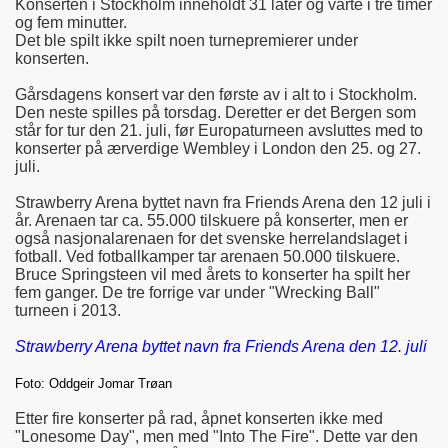
Konserten i Stockholm inneholdt 31 låter og varte i tre timer
og fem minutter.
Det ble spilt ikke spilt noen turnepremierer under
konserten.
Gårsdagens konsert var den første av i alt to i Stockholm.
Den neste spilles på torsdag. Deretter er det Bergen som
står for tur den 21. juli, før Europaturneen avsluttes med to
konserter på ærverdige Wembley i London den 25. og 27.
juli.
Strawberry Arena byttet navn fra Friends Arena den 12 juli i
år. Arenaen tar ca. 55.000 tilskuere på konserter, men er
også nasjonalarenaen for det svenske herrelandslaget i
fotball. Ved fotballkamper tar arenaen 50.000 tilskuere.
Bruce Springsteen vil med årets to konserter ha spilt her
fem ganger. De tre forrige var under "Wrecking Ball"
turneen i 2013.
Strawberry Arena byttet navn fra Friends Arena den 12. juli
Foto: Oddgeir Jomar Trøan
Etter fire konserter på rad, åpnet konserten ikke med
"Lonesome Day", men med "Into The Fire". Dette var den