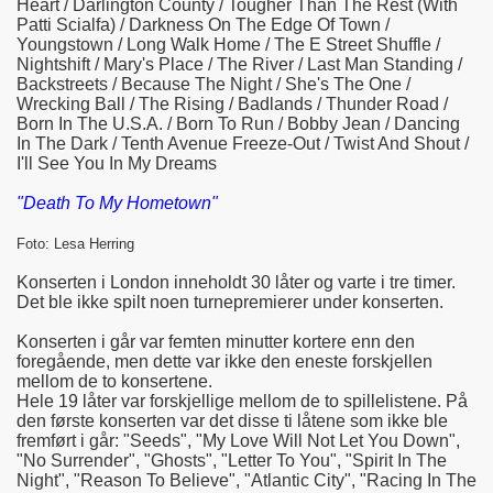
Heart / Darlington County / Tougher Than The Rest (With
Patti Scialfa) / Darkness On The Edge Of Town /
Youngstown / Long Walk Home / The E Street Shuffle /
Nightshift / Mary's Place / The River / Last Man Standing /
Backstreets / Because The Night / She's The One /
Wrecking Ball / The Rising / Badlands / Thunder Road /
Born In The U.S.A. / Born To Run / Bobby Jean / Dancing
In The Dark / Tenth Avenue Freeze-Out / Twist And Shout /
I'll See You In My Dreams
"Death To My Hometown"
Foto: Lesa Herring
Konserten i London inneholdt 30 låter og varte i tre timer.
Det ble ikke spilt noen turnepremierer under konserten.
Konserten i går var femten minutter kortere enn den
foregående, men dette var ikke den eneste forskjellen
mellom de to konsertene.
Hele 19 låter var forskjellige mellom de to spillelistene. På
den første konserten var det disse ti låtene som ikke ble
fremført i går: "Seeds", "My Love Will Not Let You Down",
"No Surrender", "Ghosts", "Letter To You", "Spirit In The
Night", "Reason To Believe", "Atlantic City", "Racing In The