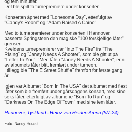
og fem minutter.
Det ble spilt to turnepremiere under konserten.
Konserten åpnet med "Lonesome Day", etterfulgt av
"Candy's Room" og "Adam Raised A Caine".
Med to turnepremierer under konserten i Hannover,
passerte Springsteen den magiske "100 forskjellige låter"
grensen.
Kveldens turnepremierer var "Into The Fire" fra "The
Rising" og "Janey Needs A Shooter", som ble gitt ut på
"Letter To You". "Med låten "
Janey Needs A Shooter", er ni
av albumets låter blitt fremført under turneen.
I tillegg ble "The E Street Shuffle" fremført for første gang i
år.
Igjen var Albumet "Born In The USA" det albumet med flest
låter som ble fremført under gårsdagens konsert, med sine
seks låter, etterfulgt av albumene "Born To Run" og
"Darkness On The Edge Of Town" med sine fem låter.
Hannover, Tyskland - Heinz von Heiden Arena (5/7-24)
Foto:
Nancy Heusel