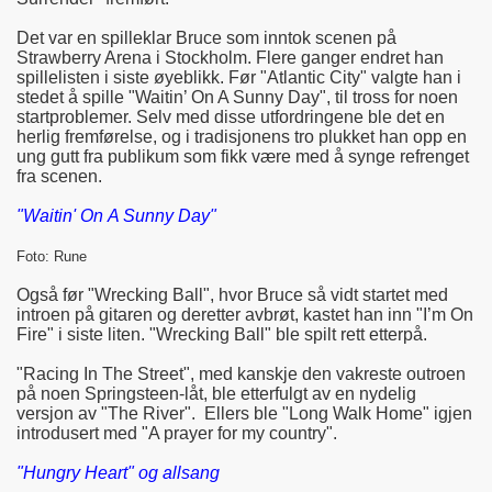
Det var en spilleklar Bruce som inntok scenen på
Strawberry Arena i Stockholm. Flere ganger endret han
spillelisten i siste øyeblikk. Før "Atlantic City" valgte han i
stedet å spille "Waitin’ On A Sunny Day", til tross for noen
startproblemer. Selv med disse utfordringene ble det en
herlig fremførelse, og i tradisjonens tro plukket han opp en
ung gutt fra publikum som fikk være med å synge refrenget
fra scenen.
"Waitin' On A Sunny Day"
Foto: Rune
Også før "Wrecking Ball", hvor Bruce så vidt startet med
introen på gitaren og deretter avbrøt, kastet han inn "I’m On
Fire" i siste liten. "Wrecking Ball" ble spilt rett etterpå.
"Racing In The Street", med kanskje den vakreste outroen
på noen Springsteen-låt, ble etterfulgt av en nydelig
versjon av "The River". Ellers ble "Long Walk Home" igjen
introdusert med "A prayer for my country".
"Hungry Heart" og allsang