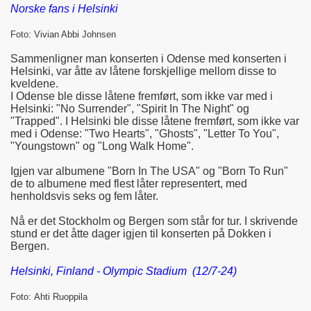
Norske fans i Helsinki
Foto: Vivian Abbi Johnsen
Sammenligner man konserten i Odense med konserten i
Helsinki, var åtte av låtene forskjellige mellom disse to
kveldene.
I Odense ble disse låtene fremført, som ikke var med i
Helsinki: "No Surrender", "Spirit In The Night" og
"Trapped". I Helsinki ble disse låtene fremført, som ikke var
med i Odense: "Two Hearts", "Ghosts", "Letter To You",
"Youngstown" og "Long Walk Home".
Igjen var albumene "Born In The USA" og "Born To Run"
de to albumene med flest låter representert, med
henholdsvis seks og fem låter.
Nå er det Stockholm og Bergen som står for tur. I skrivende
stund er det åtte dager igjen til konserten på Dokken i
Bergen.
Helsinki, Finland - Olympic Stadium (12/7-24)
Foto: Ahti Ruoppila