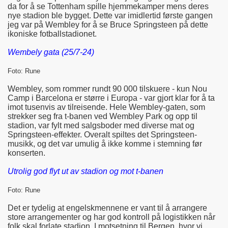
da for å se Tottenham spille hjemmekamper mens deres
nye stadion ble bygget. Dette var imidlertid første gangen
jeg var på Wembley for å se Bruce Springsteen på dette
ikoniske fotballstadionet.
Wembely gata (25/7-24)
Foto: Rune
Wembley, som rommer rundt 90 000 tilskuere - kun Nou
Camp i Barcelona er større i Europa - var gjort klar for å ta
imot tusenvis av tilreisende. Hele Wembley-gaten, som
strekker seg fra t-banen ved Wembley Park og opp til
stadion, var fylt med salgsboder med diverse mat og
Springsteen-effekter. Overalt spiltes det Springsteen-
musikk, og det var umulig å ikke komme i stemning før
konserten.
Utrolig god flyt ut av stadion og mot t-banen
Foto: Rune
Det er tydelig at engelskmennene er vant til å arrangere
store arrangementer og har god kontroll på logistikken når
folk skal forlate stadion. I motsetning til Bergen, hvor vi