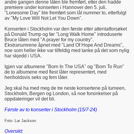
andre gangen denne låten ble fremført, etter den hadde
premiere under konserten i Hannover den 5. juli.
"Lonesome Day" ble fremført som låt nummer to, etterfulgt
av "My Love Will Not Let You Down".
Konserten i Stockholm var den første etter attentatforsøket
på Donald Trump og før "Long Walk Home" introduserte
Bruce låten med "A prayer for my country".
Ekstranumrene åpnet med "Land Of Hope And Dreams",
noe som heller ikke var tilfeldig med tanke på det som nylig
har skjedd i USA.
Igjen var albumene "Born In The USA" og "Born To Run"
de to albumene med flest låter representert, med
henholdsvis seks og fem låter.
Jeg skal ha med meg de tre neste konsertene på turneen,
Stockholm, Bergen og London, så noe forsinkelser på
oppdateringer vil det bli.
Første av to konserter i Stockholm (15/7-24)
Foto: Lar Jackson
Oversikt: