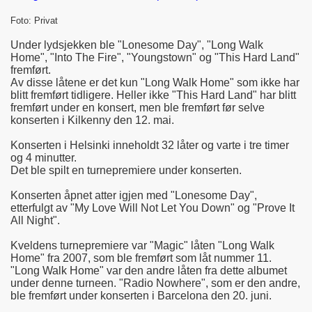
Foto: Privat
Under lydsjekken ble "Lonesome Day", "Long Walk
Home", "Into The Fire", "Youngstown" og "This Hard Land"
fremført.
Av disse låtene er det kun "Long Walk Home" som ikke har
blitt fremført tidligere. Heller ikke "This Hard Land" har blitt
fremført under en konsert, men ble fremført før selve
konserten i Kilkenny den 12. mai.
Konserten i Helsinki inneholdt 32 låter og varte i tre timer
og 4 minutter.
Det ble spilt en turnepremiere under konserten.
Konserten åpnet atter igjen med "Lonesome Day",
etterfulgt av "My Love Will Not Let You Down" og "Prove It
All Night".
Kveldens turnepremiere var "Magic" låten "Long Walk
Home" fra 2007, som ble fremført som låt nummer 11.
"Long Walk Home" var den andre låten fra dette albumet
under denne turneen. "Radio Nowhere", som er den andre,
ble fremført under konserten i Barcelona den 20. juni.