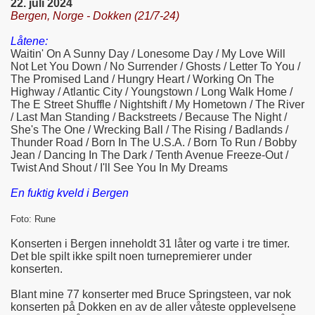
22. juli 2024
Bergen, Norge - Dokken (21/7-24)
Låtene:
Waitin' On A Sunny Day / Lonesome Day / My Love Will
Not Let You Down / No Surrender / Ghosts / Letter To You /
The Promised Land / Hungry Heart / Working On The
Highway / Atlantic City / Youngstown / Long Walk Home /
The E Street Shuffle / Nightshift / My Hometown / The River
/ Last Man Standing / Backstreets / Because The Night /
She's The One / Wrecking Ball / The Rising / Badlands /
Thunder Road / Born In The U.S.A. / Born To Run / Bobby
Jean / Dancing In The Dark / Tenth Avenue Freeze-Out /
Twist And Shout / I'll See You In My Dreams
En fuktig kveld i Bergen
Foto: Rune
Konserten i Bergen inneholdt 31 låter og varte i tre timer.
Det ble spilt ikke spilt noen turnepremierer under
konserten.
Blant mine 77 konserter med Bruce Springsteen, var nok
konserten på Dokken en av de aller våteste opplevelsene