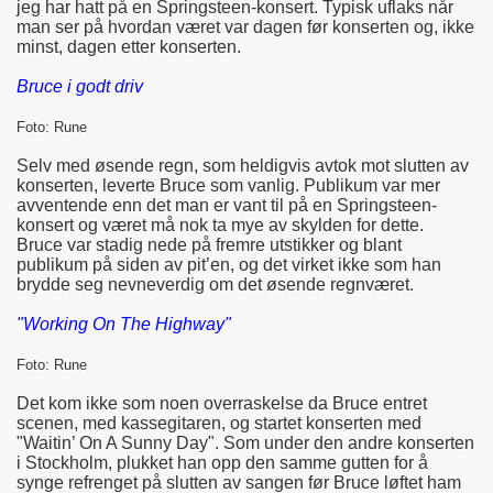
jeg har hatt på en Springsteen-konsert. Typisk uflaks når
man ser på hvordan været var dagen før konserten og, ikke
minst, dagen etter konserten.
Bruce i godt driv
Foto: Rune
Selv med øsende regn, som heldigvis avtok mot slutten av
konserten, leverte Bruce som vanlig. Publikum var mer
avventende enn det man er vant til på en Springsteen-
konsert og været må nok ta mye av skylden for dette.
Bruce var stadig nede på fremre utstikker og blant
publikum på siden av pit’en, og det virket ikke som han
brydde seg nevneverdig om det øsende regnværet.
"Working On The Highway"
Foto: Rune
Det kom ikke som noen overraskelse da Bruce entret
scenen, med kassegitaren, og startet konserten med
"Waitin’ On A Sunny Day". Som under den andre konserten
i Stockholm, plukket han opp den samme gutten for å
synge refrenget på slutten av sangen før Bruce løftet ham