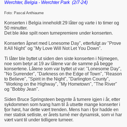
Werchter, Belgia - Werchter Park (2/7-24)
Foto: Pascal Anthiaume
Konserten i Belgia inneholdt 29 låter og varte i to timer og
50 minutter.
Det ble ikke spilt noen turnepremiere under konserten.
Konserten åpnet med Lonesome Day", etterfulgt av "Prove
It All Night" og "My Love Will Not Let You Down".
Ti låter ble byttet ut siden den siste konserten i Nijmegen,
noe som betyr at 19 av låtene var de samme på begge
konsertene. Låtene som var byttet ut var: "Lonesome Day",
"No Surrender", "Darkness on the Edge of Town", "Reason
to Believe", "Spirit in the Night", "Darlington County",
"Working on the Highway", "My Hometown", "The River"
og "Bobby Jean".
Siden Bruce Springsteen begynte å turnere igjen i år, etter
sykdommen som tvang ham til å utsette mange konserter i
fjor høst, har dette vært trenden. Mens han i fjor hadde en
mer statisk setliste, er årets turné mer dynamisk, som vi har
vært vant til under tidligere turneer.