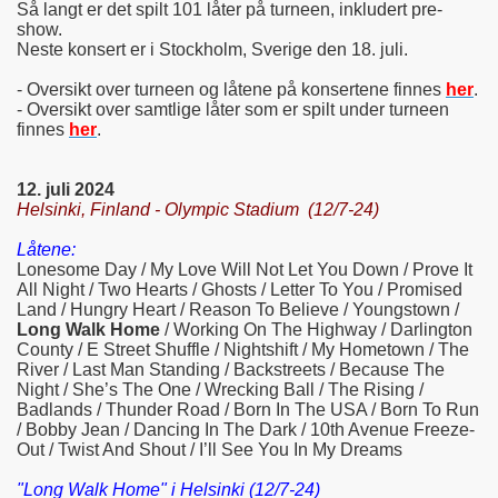
Så langt er det spilt 101 låter på turneen, inkludert pre-
show.
Neste konsert er i Stockholm, Sverige den 18. juli.
- Oversikt over turneen og låtene på konsertene finnes
her
.
- Oversikt over samtlige låter som er spilt under turneen
finnes
her
.
12. juli 2024
Helsinki, Finland - Olympic Stadium (12/7-24)
Låtene:
Lonesome Day / My Love Will Not Let You Down / Prove It
All Night / Two Hearts / Ghosts / Letter To You / Promised
Land / Hungry Heart / Reason To Believe / Youngstown /
Long Walk Home
/ Working On The Highway / Darlington
County / E Street Shuffle / Nightshift / My Hometown / The
River / Last Man Standing / Backstreets / Because The
Night / She’s The One / Wrecking Ball / The Rising /
Badlands / Thunder Road / Born In The USA / Born To Run
/ Bobby Jean / Dancing In The Dark / 10th Avenue Freeze-
Out / Twist And Shout / I’ll See You In My Dreams
"Long Walk Home" i Helsinki (12/7-24)