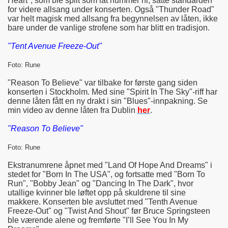
Heart", som ble spilt som låt nummer ni, satte standarden
for videre allsang under konserten. Også "Thunder Road"
var helt magisk med allsang fra begynnelsen av låten, ikke
bare under de vanlige strofene som har blitt en tradisjon.
"Tent Avenue Freeze-Out"
Foto: Rune
"Reason To Believe" var tilbake for første gang siden
konserten i Stockholm. Med sine "Spirit In The Sky"-riff har
denne låten fått en ny drakt i sin "Blues"-innpakning. Se
min video av denne låten fra Dublin
her
.
"Reason To Believe"
Foto: Rune
Ekstranumrene åpnet med "Land Of Hope And Dreams" i
stedet for "Born In The USA", og fortsatte med "Born To
Run", "Bobby Jean" og "Dancing In The Dark", hvor
utallige kvinner ble løftet opp på skuldrene til sine
makkere. Konserten ble avsluttet med "Tenth Avenue
Freeze-Out" og "Twist And Shout" før Bruce Springsteen
ble værende alene og fremførte "I’ll See You In My