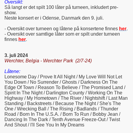
Oversikt:
Så langt er det spilt 100 låter på turneen, inkludert pre-
show.
Neste konsert er i Odense, Danmark den 9. juli.
- Oversikt over turneen og låtene på konsertene finnes
her
.
- Oversikt over samtlige låter som er spilt under turneen
finnes
her
.
3. juli 2024
Werchter, Belgia - Werchter Park (2/7-24)
Låtene:
Lonesome Day / Prove It All Night / My Love Will Not Let
You Down / No Surrender / Ghosts / Darkness On The
Edge Of Town / Reason To Believe / The Promised Land /
Spirit In The Night / Darlington County / Working On The
Highway / My Hometown / The River / Nightshift / Last Man
Standing / Backstreets / Because The Night / She's The
One / Wrecking Ball / The Rising / Badlands / Thunder
Road / Born In The U.S.A. / Born To Run / Bobby Jean /
Dancing In The Dark / Tenth Avenue Freeze-Out / Twist
And Shout / I'll See You In My Dreams