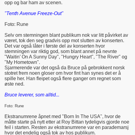
opp og bar ham av scenen.
"Tenth Avenue Freeze-Out"
Foto: Rune
Selv om stemningen blant publikum nok var litt påvirket av
været, tok den seg gradvis opp mot slutten av konserten.
Det var også låter i første del av konserten hvor
stemningen var riktig god, som blant annet på nevnte
"Waitin’ On A Sunny Day", "Hungry Heart", "The River" og
"My Hometown".
Sjarmerende var det også da Bruce på gebrokkent norsk
stotret frem noen gloser om hvor fint han synes det er å
spille her. Han fleipet også flere ganger om regnet som
øste ned.
Bruce leverer, som alltid...
Foto: Rune
Ekstranumrene åpnet med "Born In The USA", hvor de
måtte starte på nytt etter at Roy Bittan tydeligvis gjorde noe
feil i starten. Resten av ekstranumrene var en parademarsj
hvor det endelig også tok av hos publikum.