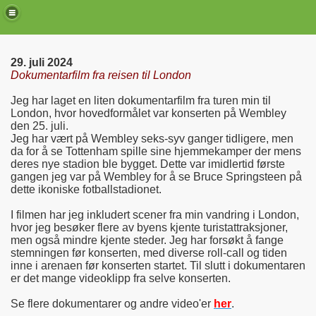
29. juli 2024
Dokumentarfilm fra reisen til London
Jeg har laget en liten dokumentarfilm fra turen min til
London, hvor hovedformålet var konserten på Wembley
den 25. juli.
Jeg har vært på Wembley seks-syv ganger tidligere, men
da for å se Tottenham spille sine hjemmekamper der mens
deres nye stadion ble bygget. Dette var imidlertid første
gangen jeg var på Wembley for å se Bruce Springsteen på
dette ikoniske fotballstadionet.
I filmen har jeg inkludert scener fra min vandring i London,
de)
hvor jeg besøker flere av byens kjente turistattraksjoner,
men også mindre kjente steder. Jeg har forsøkt å fange
stemningen før konserten, med diverse roll-call og tiden
inne i arenaen før konserten startet. Til slutt i dokumentaren
er det mange videoklipp fra selve konserten.
Se flere dokumentarer og andre video'er
her
.