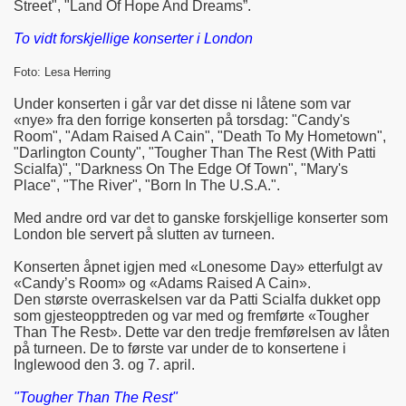
Street", "Land Of Hope And Dreams”.
To vidt forskjellige konserter i London
Foto: Lesa Herring
Under konserten i går var det disse ni låtene som var
«nye» fra den forrige konserten på torsdag: "Candy's
Room", "Adam Raised A Cain", "Death To My Hometown",
"Darlington County", "Tougher Than The Rest (With Patti
Scialfa)", "Darkness On The Edge Of Town", "Mary's
Place", "The River", "Born In The U.S.A.".
Med andre ord var det to ganske forskjellige konserter som
London ble servert på slutten av turneen.
Konserten åpnet igjen med «Lonesome Day» etterfulgt av
«Candy’s Room» og «Adams Raised A Cain».
Den største overraskelsen var da Patti Scialfa dukket opp
som gjesteopptreden og var med og fremførte «Tougher
Than The Rest». Dette var den tredje fremførelsen av låten
på turneen. De to første var under de to konsertene i
Inglewood den 3. og 7. april.
"Tougher Than The Rest"