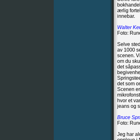
bokhandele
ærlig fort
innebar.
Walter Ker
Foto: Run
Selve sted
av 1000 set
scenen. Vi
om du skul
det såpass 
begivenhet
Springstee
det som o
Scenen er 
mikrofonst
hvor et va
jeans og so
Bruce Spri
Foto: Run
Jeg har al
oppleve i 