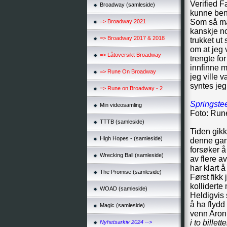
Verified F
Broadway (samleside)
kunne beny
Som så ma
=> Broadway 2021
kanskje no
=> Broadway 2017 & 2018
trukket ut
om at jeg 
=> Låtoversikt Broadway
trengte fo
innfinne m
=> Rune On Broadway
jeg ville 
syntes jeg
=> Rune on Broadway - 2
Springste
Min videosamling
Foto: Run
TTTB (samleside)
Tiden gikk
High Hopes - (samleside)
denne gan
forsøker å
Wrecking Ball (samleside)
av flere a
har klart 
The Promise (samleside)
Først fikk 
kolliderte
WOAD (samleside)
Heldigvis 
å ha flydd
Magic (samleside)
venn Aron
i to bille
Nyhetsarkiv 2024 -->