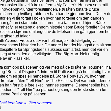
kke gå detaljert innpå hver enkelt låt som ble fremført under
en ønsker likevel å trekke frem «My Father’s House» som mitt
 høydepunkt under forestillingen. Før låten fortalte Bruce
om faren og hvilke problemer han hadde gjennom livet. Det er d
orien vi får fortalt i boken hvor han forteller om den gangen
an gå inn i stampuben til faren for å ta han med hjem. Både
tristhet fyller teateret gjennom historien som Bruce forteller. Denn
s for å skjønne omfanget av de følelser man går i gjennom her
ett gåsehud faktor.
th Avenue Freeze-out» var helt magisk. Selvfølgelig var
ssensens i historien her. De andre i bandet ble også omtalt so
øttespillere for Springsteens suksess som artist, men det var en
 seg ut som den aller viktigste – The Big Man. Helt utrolig
e av en klassiker.
alfa kom opp på scenen og var med på de to låtene "Tougher Th
g "Brilliant Disguise". Introen til Patti var også helt utrolig hvor
alte om en spesiell hendelse på Stone Pony i 1984, hvor han
i fremføre låten "Tell Him" av The Exciters. Det var under denne
en han først ble forelsket i hennes stemme. Deretter spilte han
odien til "Tell Him" på pianoet og sang den første strofen før
userte Patti opp på scenen.
atti fremførte to låter sammen
e