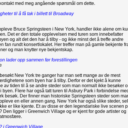
 kontakt med meg angående spørsmål om dette.
eter til å få tak i billett til Broadway
n
oppleve Bruce Springsteen i New York, handler ikke alene om ku
ngen. Det er den totale opplevelsen med turen som innebefatter
byen og alt det den har å tilby - og ikke minst det å treffe andre
n fan rundt konsertlokalet. Her treffer man på gamle bekjente fr
oner og man knytter nye bekjentskap.
on lader opp sammen før forestillingen
e
a besøkt New York tre ganger har man sett mange av de mest
erdighetene som byen har å tilby. Derfor er det kjekt å kunne
e av tiden til å se andre steder som man normalt ikke besøker 
i byen. Flere har også tatt turen til Asbury Park i forbindelse me
rk besøk. Der finner man historiske Springsteen steder som ma
pleve en eller annen gang. New York har også slike steder, se
kke er like kjente. Et av disse er den legendariske live scenen 
Den ligger i Greenwich Village og er kjent for gode artister og
 atmosfære.
 i Greenwich Village