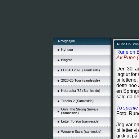
Navigasjon
Rune On Bro
Nyheter
Rune on 
Av Rune (
Biografi
Den 30. au
LOHAD 2026 (samleside)
lagt ut fo
billettene
2023-25 Tour (samleside)
dette noe 
en Springs
Nebraska ’82 (Samleside)
salg da de
Tracks 2 (Samleside)
To spente
Only The Strong Survive
Foto: Run
(samleside)
Letter To You (samleside)
Jeg var en
billetter 
Western Stars (samleside)
gikk ut på