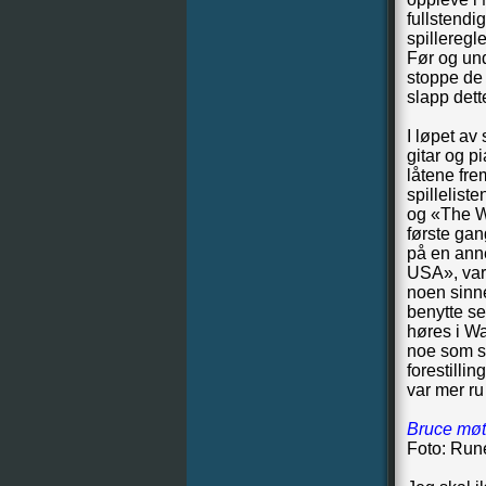
fullstendi
spilleregl
Før og und
stoppe de 
slapp dett
I løpet av
gitar og p
låtene fre
spillelist
og «The Wi
første gan
på en anne
USA», var 
noen sinne
benytte s
høres i Wa
noe som sl
forestilli
var mer ru
Bruce møte
Foto: Run