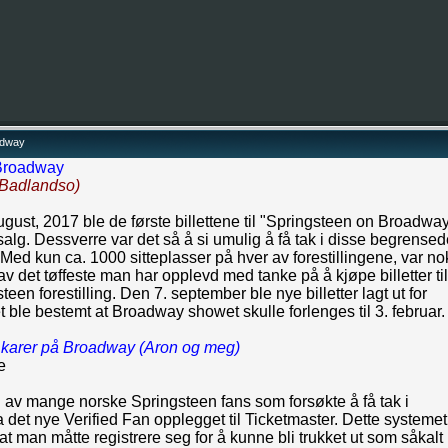
adway
Broadway
Badlandso)
gust, 2017 ble de første billettene til "Springsteen on Broadwa
r salg. Dessverre var det så å si umulig å få tak i disse begrense
. Med kun ca. 1000 sitteplasser på hver av forestillingene, var no
av det tøffeste man har opplevd med tanke på å kjøpe billetter til
teen forestilling. Den 7. september ble nye billetter lagt ut for
t ble bestemt at Broadway showet skulle forlenges til 3. februar.
 karer på Broadway (Aron og meg)
e
 av mange norske Springsteen fans som forsøkte å få tak i
via det nye Verified Fan opplegget til Ticketmaster. Dette systemet
 at man måtte registrere seg for å kunne bli trukket ut som såkalt