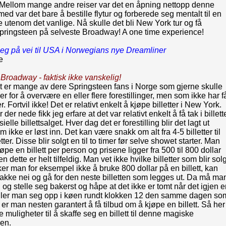
! Mellom mange andre reiser var det en åpning nettopp denne
ed var det bare å bestille flytur og forberede seg mentalt til en
 utenom det vanlige. Nå skulle det bli New York tur og få
pringsteen på selveste Broadway! A one time experience!
eg på vei til USA i Norwegians nye Dreamliner
e
il Broadway - faktisk ikke vanskelig!
t er mange av dere Springsteen fans i Norge som gjerne skulle
er for å overvære en eller flere forestillinger, men som ikke har få
tter. Fortvil ikke! Det er relativt enkelt å kjøpe billetter i New York.
 der nede fikk jeg erfare at det var relativt enkelt å få tak i billett
isielle billettsalget. Hver dag det er forestilling blir det lagt ut
om ikke er løst inn. Det kan være snakk om alt fra 4-5 billetter til
tter. Disse blir solgt en til to timer før selve showet starter. Man
øpe en billett per person og prisene ligger fra 500 til 800 dollar
n dette er helt tilfeldig. Man vet ikke hvilke billetter som blir solg
ker man for eksempel ikke å bruke 800 dollar på en billett, kan
akke nei og gå for den neste billetten som legges ut. Da må ma
 og stelle seg bakerst og håpe at det ikke er tomt når det igjen e
Stiller man seg opp i køen rundt klokken 12 den samme dagen so
 er man nesten garantert å få tilbud om å kjøpe en billett. Så her
e muligheter til å skaffe seg en billett til denne magiske
gen.