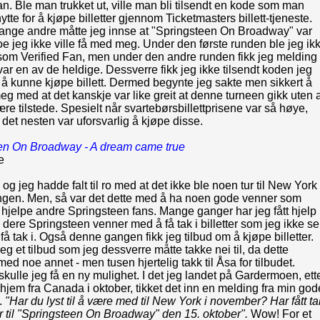
an. Ble man trukket ut, ville man bli tilsendt en kode som man
tte for å kjøpe billetter gjennom Ticketmasters billett-tjeneste.
nge andre måtte jeg innse at "Springsteen On Broadway" var
e jeg ikke ville få med meg. Under den første runden ble jeg ik
 som Verified Fan, men under den andre runden fikk jeg melding
var en av de heldige. Dessverre fikk jeg ikke tilsendt koden jeg
r å kunne kjøpe billett. Dermed begynte jeg sakte men sikkert å
eg med at det kanskje var like greit at denne turneen gikk uten 
være tilstede. Spesielt når svartebørsbillettprisene var så høye,
 det nesten var uforsvarlig å kjøpe disse.
en On Broadway - A dream came true
e
 og jeg hadde falt til ro med at det ikke ble noen tur til New York
gen. Men, så var det dette med å ha noen gode venner som
 hjelpe andre Springsteen fans. Mange ganger har jeg fått hjelp
v dere Springsteen venner med å få tak i billetter som jeg ikke se
å få tak i. Også denne gangen fikk jeg tilbud om å kjøpe billetter.
jeg et tilbud som jeg dessverre måtte takke nei til, da dette
 med noe annet - men tusen hjertelig takk til Åsa for tilbudet.
skulle jeg få en ny mulighet. I det jeg landet på Gardermoen, ett
 hjem fra Canada i oktober, tikket det inn en melding fra min god
.
"Har du lyst til å være med til New York i november? Har fått ta
tter til "Springsteen On Broadway" den 15. oktober".
Wow! For et