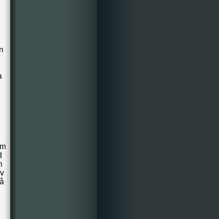
n
a
om
d
n
lv
på