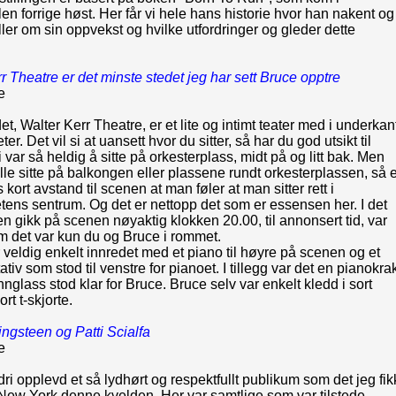
n forrige høst. Her får vi hele hans historie hvor han nakent og
eller om sin oppvekst og hvilke utfordringer og gleder dette
r Theatre er det minste stedet jeg har sett Bruce opptre
e
et, Walter Kerr Theatre, er et lite og intimt teater med i underkan
er. Det vil si at uansett hvor du sitter, så har du god utsikt til
 var så heldig å sitte på orkesterplass, midt på og litt bak. Men
le sitte på balkongen eller plassene rundt orkesterplassen, så e
kort avstand til scenen at man føler at man sitter rett i
ens sentrum. Og det er nettopp det som er essensen her. I det
n gikk på scenen nøyaktig klokken 20.00, til annonsert tid, var
m det var kun du og Bruce i rommet.
veldig enkelt innredet med et piano til høyre på scenen og et
ativ som stod til venstre for pianoet. I tillegg var det en pianokra
nnglass stod klar for Bruce. Bruce selv var enkelt kledd i sort
rt t-skjorte.
ngsteen og Patti Scialfa
e
dri opplevd et så lydhørt og respektfullt publikum som det jeg fik
New York denne kvelden. Her var samtlige som var tilstede