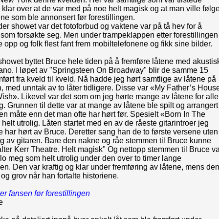
g klar over at de var med på noe helt magisk og at man ville følg
ene som ble annonsert før forestillingen.
er showet var det fotoforbud og vaktene var på tå hev for å
som forsøkte seg. Men under trampeklappen etter forestillingen
e opp og folk flest fant frem mobiltelefonene og fikk sine bilder.
 showet byttet Bruce hele tiden på å fremføre låtene med akustis
iano. I løpet av "Springsteen On Broadway" blir de samme 15
mført fra kveld til kveld. Nå hadde jeg hørt samtlige av låtene på
en, med unntak av to låter tidligere. Disse var «My Father’s Hous
sh». Likevel var det som om jeg hørte mange av låtene for alle
g. Grunnen til dette var at mange av låtene ble spilt og arrangert
n måte enn det man ofte har hørt før. Spesielt «Born In The
helt utrolig. Låten startet med en av de råeste gitarintroer jeg
 har hørt av Bruce. Deretter sang han de to første versene uten
eg av gitaren. Bare den nakne og råe stemmen til Bruce kunne
lter Kerr Theatre. Helt magisk" Og nettopp stemmen til Bruce va
o meg som helt utrolig under den over to timer lange
ngen. Den var kraftig og klar under fremføring av låtene, mens de
 og grov når han fortalte historiene.
r fansen før forestillingen
e