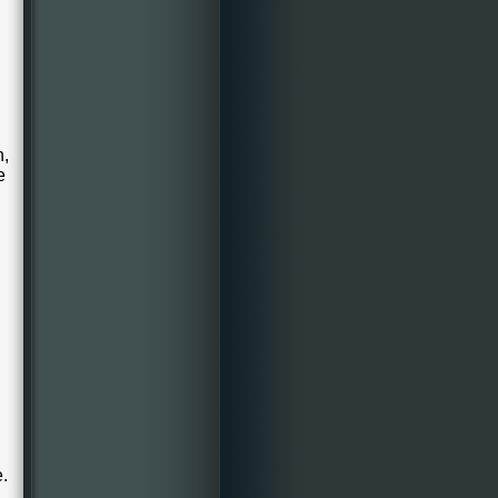
n,
e
e.