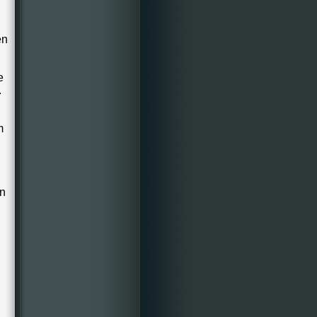
en
e
.
m
an