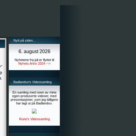
Nytt på siden...
6. august 2026
Nyhetene fra juli er flyttet til
Nyhets Arkiv 2024 -->
y"
de
k
Badlandso's Videosamling
En samling med noen av mine
egen-produserte videoer, med
presentasjoner, som jeg tidligere
har lagt ut på Badlandso.
Rune's Videosamling