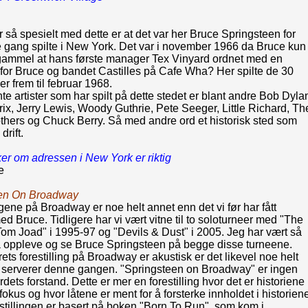
n
 så spesielt med dette er at det var her Bruce Springsteen for
te gang spilte i New York. Det var i november 1966 da Bruce kun
 gammel at hans første manager Tex Vinyard ordnet med en
 for Bruce og bandet Castilles på Cafe Wha? Her spilte de 30
ger frem til februar 1968.
te artister som har spilt på dette stedet er blant andre Bob Dyla
ix, Jerry Lewis, Woody Guthrie, Pete Seeger, Little Richard, Th
thers og Chuck Berry. Så med andre ord et historisk sted som
 drift.
er om adressen i New York er riktig
e
een On Broadway
ngene på Broadway er noe helt annet enn det vi før har fått
d Bruce. Tidligere har vi vært vitne til to soloturneer med "The
om Joad" i 1995-97 og "Devils & Dust" i 2005. Jeg har vært så
få oppleve og se Bruce Springsteen på begge disse turneene.
ets forestilling på Broadway er akustisk er det likevel noe helt
 serverer denne gangen. "Springsteen on Broadway" er ingen
rdets forstand. Dette er mer en forestilling hvor det er historiene
 fokus og hvor låtene er ment for å forsterke innholdet i historien
stillingen er basert på boken "Born To Run", som kom i