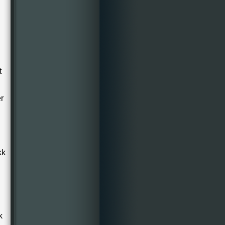
t
r
kk
k