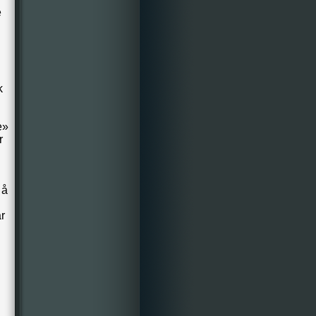
e
k
e»
r
 å
r
n