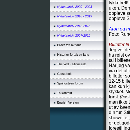
lykketreff
Nyhetsarkiv 2020 - 2023
uken. Derm
opplevelse
Nyhetsarkiv 2016 - 2019
oppleve S
Nyhetsarkiv 2012-2015
Aron og m
Foto: Run
Nyhetsarkiv 2007-2011
Billetter t
Bilder tatt av fans
Jeg vet de
ha reist ov
Historier fortalt av fans
tal i bille
The Wall - Minneside
Når jeg var
via det off
Gjestebok
billetter s
12-15 bille
Springsteen forum
kan kun kj
stykket. Me
Ta kontakt
først. Øns
man ikke t
English Version
ut av køen
din tur. 
showet er,
er det god
forestillin