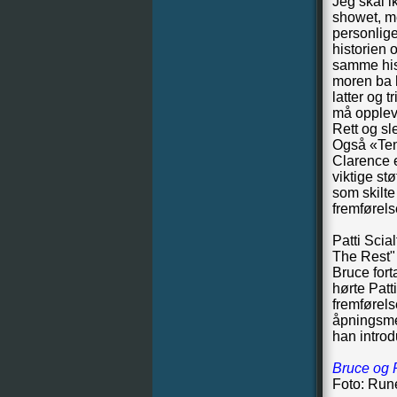
Jeg skal i
showet, m
personlige
historien 
samme hist
moren ba h
latter og 
må oppleve
Rett og sl
Også «Ten
Clarence e
viktige st
som skilte
fremførels
Patti Sci
The Rest" o
Bruce fort
hørte Patt
fremførels
åpningsmel
han introd
Bruce og P
Foto: Run