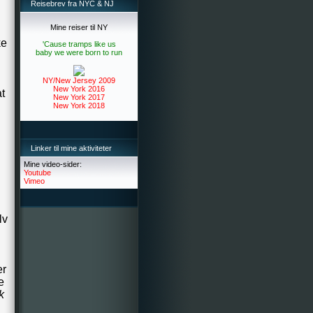
Reisebrev fra NYC & NJ
Mine reiser til NY
ke
'Cause tramps like us
baby we were born to run
NY/New Jersey 2009
New York 2016
at
New York 2017
New York 2018
Linker til mine aktiviteter
Mine video-sider:
Youtube
Vimeo
lv
er
e
k