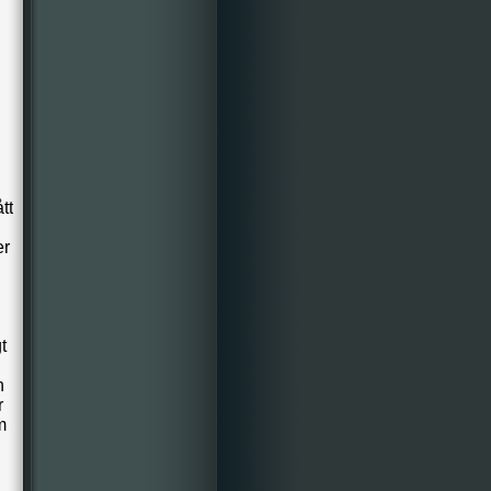
tt
er
t
n
r
m