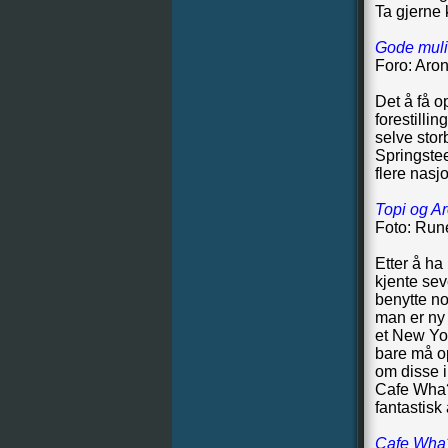
Ta gjerne
Gode muligh
Foro: Aro
Det å få 
forestilli
selve stor
Springstee
flere nasj
Topi og Ar
Foto: Run
Etter å h
kjente sev
benytte no
man er ny 
et New Yo
bare må op
om disse i
Cafe Wha? 
fantastisk
Cafe Wha?