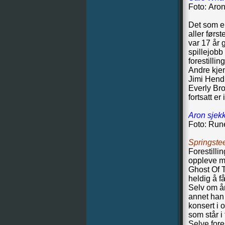
Foto: Aro
Det som er
aller førs
var 17 år
spillejobb
forestillin
Andre kjen
Jimi Hendr
Everly Bro
fortsatt er i
Aron sjekk
Foto: Run
Springst
Forestilli
oppleve me
Ghost Of T
heldig å 
Selv om år
annet han
konsert i o
som står i
Selve fore