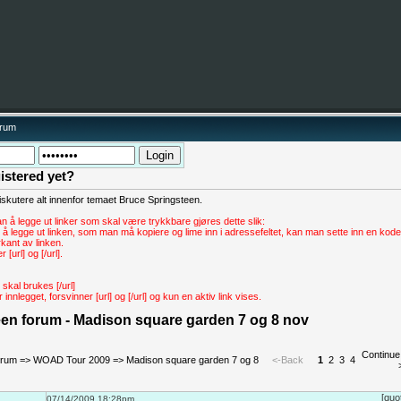
orum
istered yet?
skutere alt innenfor temaet Bruce Springsteen.
 å legge ut linker som skal være trykkbare gjøres dette slik:
n å legge ut linken, som man må kopiere og lime inn i adressefeltet, kan man sette inn en kode
rkant av linken.
[url] og [/url].
 skal brukes [/url]
nnlegget, forsvinner [url] og [/url] og kun en aktiv link vises.
en forum - Madison square garden 7 og 8 nov
Continue
orum
=>
WOAD Tour 2009
=>
Madison square garden 7 og 8
<-Back
1
2
3
4
[quo
07/14/2009 18:28pm