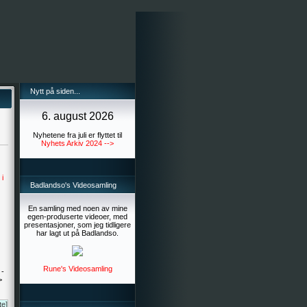
Nytt på siden...
6. august 2026
Nyhetene fra juli er flyttet til
Nyhets Arkiv 2024 -->
 i
Badlandso's Videosamling
En samling med noen av mine
egen-produserte videoer, med
presentasjoner, som jeg tidligere
har lagt ut på Badlandso.
Rune's Videosamling
 -
>
te]