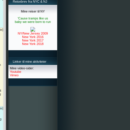
Reisebrev fra NYC & NJ
Mine reiser til NY
'Cause tramps like us
baby we were born to run
te]
NY/New Jersey 2009
New York 2016
New York 2017
New York 2018
Linker til mine aktiviteter
n
Mine video-sider:
Youtube
Vimeo
t
g
te]
og