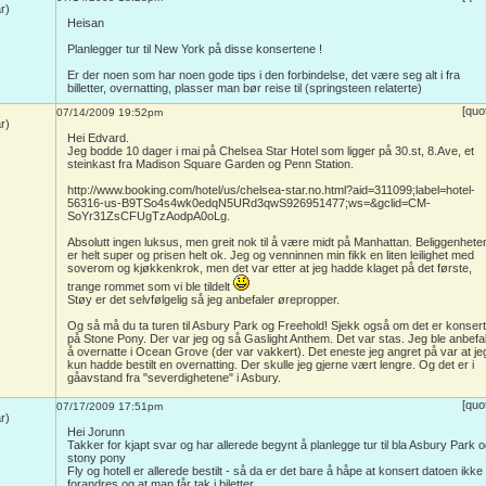
r)
Heisan
Planlegger tur til New York på disse konsertene !
Er der noen som har noen gode tips i den forbindelse, det være seg alt i fra
billetter, overnatting, plasser man bør reise til (springsteen relaterte)
[quo
07/14/2009 19:52pm
r)
Hei Edvard.
Jeg bodde 10 dager i mai på Chelsea Star Hotel som ligger på 30.st, 8.Ave, et
steinkast fra Madison Square Garden og Penn Station.
http://www.booking.com/hotel/us/chelsea-star.no.html?aid=311099;label=hotel-
56316-us-B9TSo4s4wk0edqN5URd3qwS926951477;ws=&gclid=CM-
SoYr31ZsCFUgTzAodpA0oLg.
Absolutt ingen luksus, men greit nok til å være midt på Manhattan. Beliggenhete
er helt super og prisen helt ok. Jeg og venninnen min fikk en liten leilighet med
soverom og kjøkkenkrok, men det var etter at jeg hadde klaget på det første,
trange rommet som vi ble tildelt
Støy er det selvfølgelig så jeg anbefaler ørepropper.
Og så må du ta turen til Asbury Park og Freehold! Sjekk også om det er konsert
på Stone Pony. Der var jeg og så Gaslight Anthem. Det var stas. Jeg ble anbefal
å overnatte i Ocean Grove (der var vakkert). Det eneste jeg angret på var at je
kun hadde bestilt en overnatting. Der skulle jeg gjerne vært lengre. Og det er i
gåavstand fra "severdighetene" i Asbury.
[quo
07/17/2009 17:51pm
r)
Hei Jorunn
Takker for kjapt svar og har allerede begynt å planlegge tur til bla Asbury Park 
stony pony
Fly og hotell er allerede bestilt - så da er det bare å håpe at konsert datoen ikke
forandres og at man får tak i biletter..