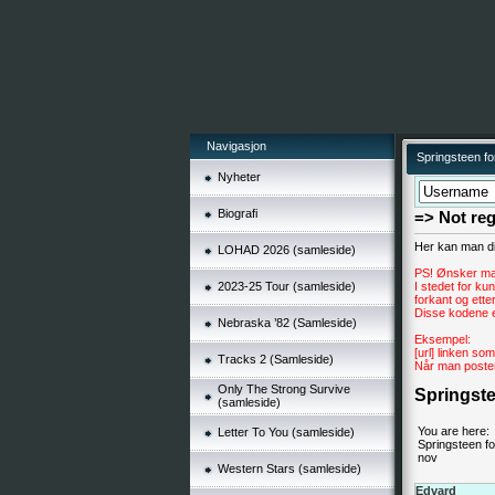
Navigasjon
Springsteen f
Nyheter
Biografi
=> Not reg
Her kan man di
LOHAD 2026 (samleside)
PS! Ønsker man
2023-25 Tour (samleside)
I stedet for ku
forkant og ette
Disse kodene er 
Nebraska ’82 (Samleside)
Eksempel:
[url] linken som
Tracks 2 (Samleside)
Når man poster i
Only The Strong Survive
Springste
(samleside)
You are here:
Letter To You (samleside)
Springsteen f
nov
Western Stars (samleside)
Edvard