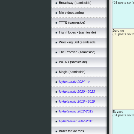
(61 posts so fa
Broadway (samleside)
Min videosamling
TTTB (samleside)
Jorunn
High Hopes - (samleside)
(85 posts so fa
Wrecking Ball (samleside)
The Promise (samleside)
WOAD (samleside)
Magic (samleside)
Nyhetsarkiv 2024 -->
Nyhetsarkiv 2020 - 2023
Nyhetsarkiv 2016 - 2019
Nyhetsarkiv 2012-2015
Edvard
(61 posts so fa
Nyhetsarkiv 2007-2011
Bilder tatt av fans