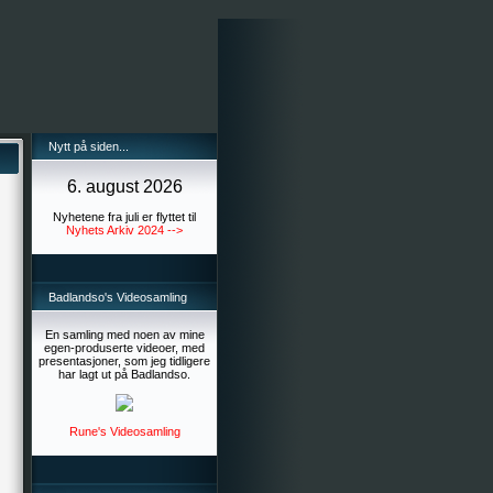
Nytt på siden...
6. august 2026
Nyhetene fra juli er flyttet til
Nyhets Arkiv 2024 -->
Badlandso's Videosamling
En samling med noen av mine
egen-produserte videoer, med
presentasjoner, som jeg tidligere
har lagt ut på Badlandso.
Rune's Videosamling