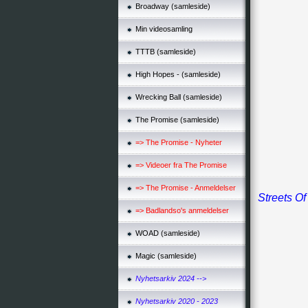
Broadway (samleside)
Min videosamling
TTTB (samleside)
High Hopes - (samleside)
Wrecking Ball (samleside)
The Promise (samleside)
=> The Promise - Nyheter
=> Videoer fra The Promise
=> The Promise - Anmeldelser
Streets O
=> Badlandso's anmeldelser
WOAD (samleside)
Magic (samleside)
Nyhetsarkiv 2024 -->
Nyhetsarkiv 2020 - 2023