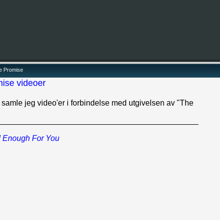
he Promise
ise videoer
g samle jeg video'er i forbindelse med utgivelsen av "The
_____________________________________________
d Enough For You