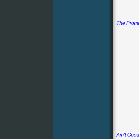
The Promis
Ain't Goo