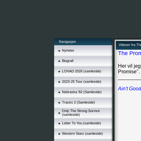
Navigasjon
Videoer fra T
Nyheter
The Prom
Biografi
Her vil je
Promise".
LOHAD 2026 (samleside)
________
2023-25 Tour (samleside)
Ain't Goo
Nebraska ’82 (Samleside)
Tracks 2 (Samleside)
Only The Strong Survive
(samleside)
Letter To You (samleside)
Western Stars (samleside)