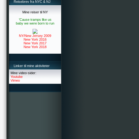
Reisebrev fra NYC & NJ
Mine reiser til NY
'Cause tramps like us
baby we were born to run
NY/New Jersey 2009
New York 2016
New York 2017
New York 2018
Linker til mine aktiviteter
Mine video-sider:
Youtube
Vimeo