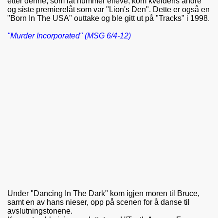
etter denne, som låt nummer elleve, kom kveldens andre
og siste premierelåt som var "Lion's Den". Dette er også en
"Born In The USA" outtake og ble gitt ut på "Tracks" i 1998.
"Murder Incorporated" (MSG 6/4-12)
Under "Dancing In The Dark" kom igjen moren til Bruce,
samt en av hans nieser, opp på scenen for å danse til
avslutningstonene.