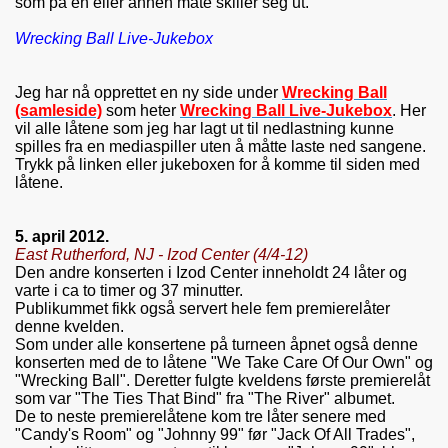
som på en eller annen måte skiller seg ut.
Wrecking Ball Live-Jukebox
Jeg har nå opprettet en ny side under
Wrecking Ball
(samleside)
som heter
Wrecking Ball Live-Jukebox
. Her
vil alle låtene som jeg har lagt ut til nedlastning kunne
spilles fra en mediaspiller uten å måtte laste ned sangene.
Trykk på linken eller jukeboxen for å komme til siden med
låtene.
5. april 2012.
East Rutherford, NJ - Izod Center (4/4-12)
Den andre konserten i Izod Center inneholdt 24 låter og
varte i ca to timer og 37 minutter.
Publikummet fikk også servert hele fem premierelåter
denne kvelden.
Som under alle konsertene på turneen åpnet også denne
konserten med de to låtene "We Take Care Of Our Own" og
"Wrecking Ball". Deretter fulgte kveldens første premierelåt
som var "The Ties That Bind" fra "The River" albumet.
De to neste premierelåtene kom tre låter senere med
"Candy's Room" og "Johnny 99" før "Jack Of All Trades",