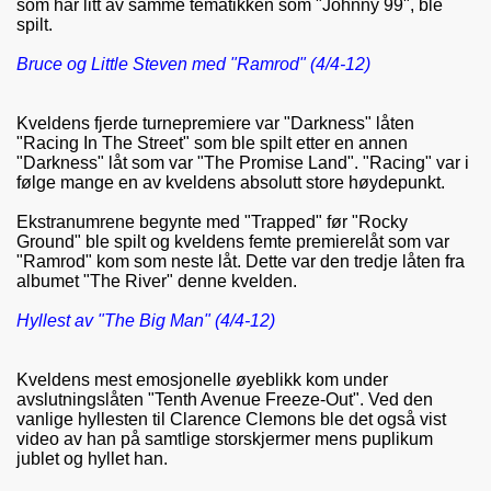
som har litt av samme tematikken som "Johnny 99", ble
spilt.
Bruce og Little Steven med "Ramrod" (4/4-12)
Kveldens fjerde turnepremiere var "Darkness" låten
"Racing In The Street" som ble spilt etter en annen
"Darkness" låt som var "The Promise Land". "Racing" var i
følge mange en av kveldens absolutt store høydepunkt.
Ekstranumrene begynte med "Trapped" før "Rocky
Ground" ble spilt og kveldens femte premierelåt som var
"Ramrod" kom som neste låt. Dette var den tredje låten fra
albumet "The River" denne kvelden.
Hyllest av "The Big Man" (4/4-12)
Kveldens mest emosjonelle øyeblikk kom under
avslutningslåten "Tenth Avenue Freeze-Out". Ved den
vanlige hyllesten til Clarence Clemons ble det også vist
video av han på samtlige storskjermer mens puplikum
jublet og hyllet han.