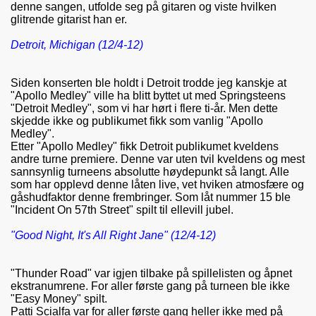
denne sangen, utfolde seg på gitaren og viste hvilken
glitrende gitarist han er.
Detroit, Michigan (12/4-12)
Siden konserten ble holdt i Detroit trodde jeg kanskje at
"Apollo Medley" ville ha blitt byttet ut med Springsteens
"Detroit Medley", som vi har hørt i flere ti-år. Men dette
skjedde ikke og publikumet fikk som vanlig "Apollo
Medley".
Etter "Apollo Medley" fikk Detroit publikumet kveldens
andre turne premiere. Denne var uten tvil kveldens og mest
sannsynlig turneens absolutte høydepunkt så langt. Alle
som har opplevd denne låten live, vet hviken atmosfære og
gåshudfaktor denne frembringer. Som låt nummer 15 ble
"Incident On 57th Street" spilt til ellevill jubel.
"Good Night, It's All Right Jane" (12/4-12)
"Thunder Road" var igjen tilbake på spillelisten og åpnet
ekstranumrene. For aller første gang på turneen ble ikke
"Easy Money" spilt.
Patti Scialfa var for aller første gang heller ikke med på