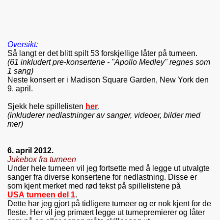
Oversikt:
Så langt er
det blitt spilt 53 forskjellige låter på turneen.
(61 inkludert pre-konsertene - "Apollo Medley" regnes som
1 sang)
Neste konsert er i
Madison Square Garden, New York den
9. april
.
Sjekk hele spillelisten
her
.
(inkluderer nedlastninger av sanger, videoer, bilder med
mer)
6. april 2012.
Jukebox fra turneen
Under hele turneen vil jeg fortsette med å legge ut utvalgte
sanger fra diverse konsertene for nedlastning. Disse er
som kjent merket med rød tekst på spillelistene på
USA turneen del 1
.
Dette har jeg gjort på tidligere turneer og er nok kjent for de
fleste. Her vil jeg primært legge ut turnepremierer og låter