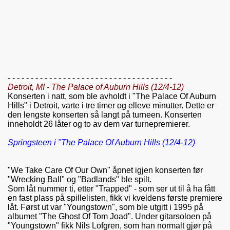
- - - - - - - - - - - - - - - - - - - - - - - - - - - - - - - - - - - -
Detroit, MI - The Palace of Auburn Hills (12/4-12)
Konserten i natt, som ble avholdt i "The Palace Of Auburn
Hills" i Detroit, varte i tre timer og elleve minutter. Dette er
den lengste konserten så langt på turneen. Konserten
inneholdt 26 låter og to av dem var turnepremierer.
Springsteen i "The Palace Of Auburn Hills (12/4-12)
"We Take Care Of Our Own" åpnet igjen konserten før
"Wrecking Ball" og "Badlands" ble spilt.
Som låt nummer ti, etter "Trapped" - som ser ut til å ha fått
en fast plass på spillelisten, fikk vi kveldens første premiere
låt. Først ut var "Youngstown", som ble utgitt i 1995 på
albumet "The Ghost Of Tom Joad". Under gitarsoloen på
"Youngstown" fikk Nils Lofgren, som han normalt gjør på