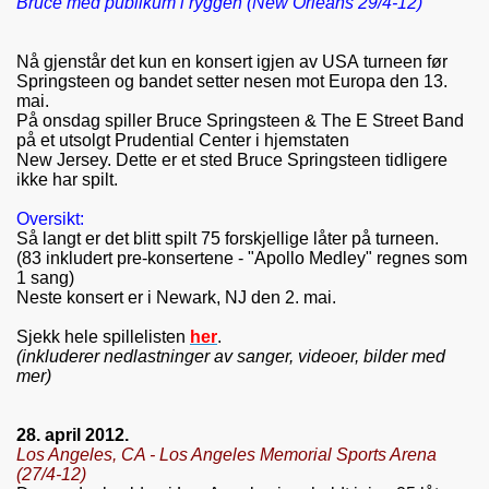
Bruce med publikum i ryggen (New Orleans 29/4-12)
Nå gjenstår det kun en konsert igjen av USA turneen før
Springsteen og bandet setter nesen mot Europa den 13.
mai.
På onsdag spiller Bruce Springsteen & The E Street Band
på et utsolgt Prudential Center i hjemstaten
New Jersey. Dette er et sted Bruce Springsteen tidligere
ikke har spilt.
Oversikt:
Så langt er det blitt spilt 75 forskjellige låter på turneen.
(83 inkludert pre-konsertene - "Apollo Medley" regnes som
1 sang)
Neste konsert er
i Newark, NJ den
2. mai.
Sjekk hele spillelisten
her
.
(inkluderer nedlastninger av sanger, videoer, bilder med
mer)
28. april 2012.
Los Angeles, CA - Los Angeles Memorial Sports Arena
(27/4-12)