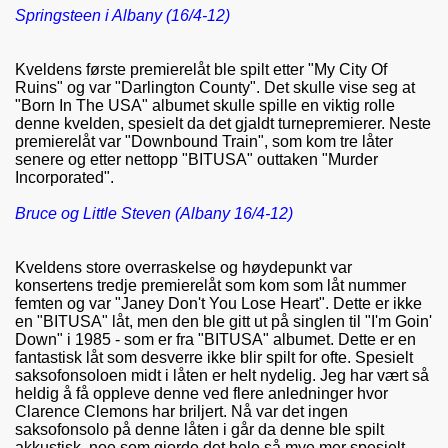
Springsteen i Albany (16/4-12)
Kveldens første premierelåt ble spilt etter "My City Of
Ruins" og var "Darlington County". Det skulle vise seg at
"Born In The USA" albumet skulle spille en viktig rolle
denne kvelden, spesielt da det gjaldt turnepremierer. Neste
premierelåt var "Downbound Train", som kom tre låter
senere og etter nettopp "BITUSA" outtaken "Murder
Incorporated".
Bruce og Little Steven (Albany 16/4-12)
Kveldens store overraskelse og høydepunkt var
konsertens tredje premierelåt som kom som låt nummer
femten og var "Janey Don't You Lose Heart". Dette er ikke
en "BITUSA" låt, men den ble gitt ut på singlen til "I'm Goin'
Down" i 1985 - som er fra "BITUSA" albumet. Dette er en
fantastisk låt som desverre ikke blir spilt for ofte. Spesielt
saksofonsoloen midt i låten er helt nydelig. Jeg har vært så
heldig å få oppleve denne ved flere anledninger hvor
Clarence Clemons har briljert. Nå var det ingen
saksofonsolo på denne låten i går da denne ble spilt
akkustisk, noe som gjorde det hele så mye mer spesielt.