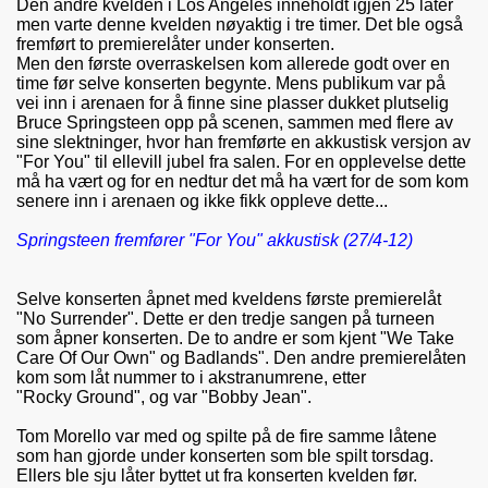
Den andre kvelden i Los Angeles inneholdt igjen 25 låter
men varte denne kvelden nøyaktig i tre timer. Det ble også
fremført to premierelåter under konserten.
Men den første overraskelsen kom allerede godt over en
time før selve konserten begynte. Mens publikum var på
vei inn i arenaen for å finne sine plasser dukket plutselig
Bruce Springsteen opp på scenen, sammen med flere av
sine slektninger, hvor han fremførte en akkustisk versjon av
"For You" til ellevill jubel fra salen. For en opplevelse dette
må ha vært og for en nedtur det må ha vært for de som kom
senere inn i arenaen og ikke fikk oppleve dette...
Springsteen fremfører "For You" akkustisk (27/4-12)
Selve konserten åpnet med kveldens første premierelåt
"No Surrender". Dette er den tredje sangen på turneen
som åpner konserten. De to andre er som kjent "We Take
Care Of Our Own" og Badlands". Den andre premierelåten
kom som låt nummer to i akstranumrene, etter
"Rocky Ground", og var "Bobby Jean".
Tom Morello var med og spilte på de fire samme låtene
som han gjorde under konserten som ble spilt torsdag.
Ellers ble sju låter byttet ut fra konserten kvelden før.