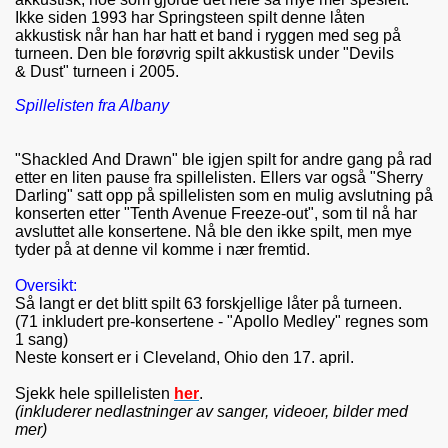
Ikke siden 1993 har Springsteen spilt denne låten
akkustisk når han har hatt et band i ryggen med seg på
turneen. Den ble forøvrig spilt akkustisk under "Devils
& Dust" turneen i 2005.
Spillelisten fra Albany
"Shackled And Drawn" ble igjen spilt for andre gang på rad
etter en liten pause fra spillelisten. Ellers var også "Sherry
Darling" satt opp på spillelisten som en mulig avslutning på
konserten etter "Tenth Avenue Freeze-out", som til nå har
avsluttet alle konsertene. Nå ble den ikke spilt, men mye
tyder på at denne vil komme i nær fremtid.
Oversikt:
Så langt er det blitt spilt 63 forskjellige låter på turneen.
(71 inkludert pre-konsertene - "Apollo Medley" regnes som
1 sang)
Neste konsert er i Cleveland, Ohio den 17. april.
Sjekk hele spillelisten
her
.
(inkluderer nedlastninger av sanger, videoer, bilder med
mer)