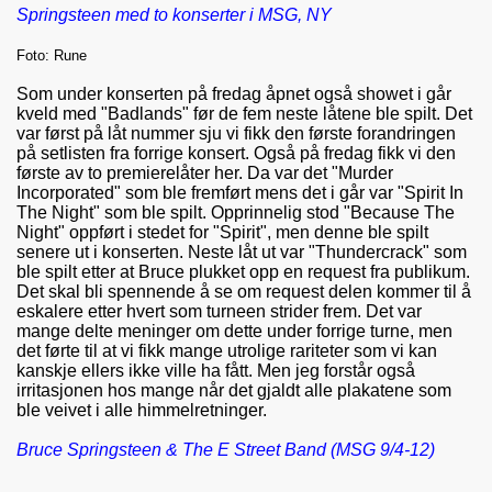
Springsteen med to konserter i MSG, NY
Foto: Rune
Som under konserten på fredag åpnet også showet i går
kveld med "Badlands" før de fem neste låtene ble spilt. Det
var først på låt nummer sju vi fikk den første forandringen
på setlisten fra forrige konsert. Også på fredag fikk vi den
første av to premierelåter her. Da var det "Murder
Incorporated" som ble fremført mens det i går var "Spirit In
The Night" som ble spilt. Opprinnelig stod "Because The
Night" oppført i stedet for "Spirit", men denne ble spilt
senere ut i konserten. Neste låt ut var "Thundercrack" som
ble spilt etter at Bruce plukket opp en request fra publikum.
Det skal bli spennende å se om request delen kommer til å
eskalere etter hvert som turneen strider frem. Det var
mange delte meninger om dette under forrige turne, men
det førte til at vi fikk mange utrolige rariteter som vi kan
kanskje ellers ikke ville ha fått. Men jeg forstår også
irritasjonen hos mange når det gjaldt alle plakatene som
ble veivet i alle himmelretninger.
Bruce Springsteen & The E Street Band (MSG 9/4-12)