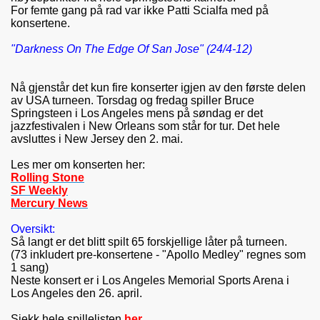
For femte gang på rad var ikke Patti Scialfa med på
konsertene.
"Darkness On The Edge Of San Jose" (24/4-12)
Nå gjenstår det kun fire konserter igjen av den første delen
av USA turneen. Torsdag og fredag spiller Bruce
Springsteen i Los Angeles mens på søndag er det
jazzfestivalen i New Orleans som står for tur. Det hele
avsluttes i New Jersey den 2. mai.
Les mer om konserten her:
Rolling Stone
SF Weekly
Mercury News
Oversikt:
Så langt er det blitt spilt 65 forskjellige låter på turneen.
(73 inkludert pre-konsertene - "Apollo Medley" regnes som
1 sang)
Neste konsert er
i Los Angeles Memorial Sports Arena i
Los Angeles den
26. april.
Sjekk hele spillelisten
her
.