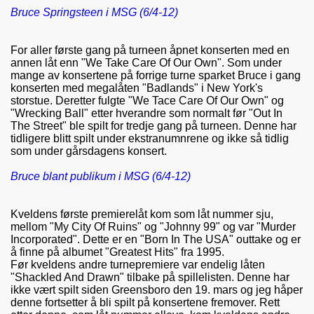
Bruce Springsteen i MSG (6/4-12)
For aller første gang på turneen åpnet konserten med en
annen låt enn "We Take Care Of Our Own". Som under
mange av konsertene på forrige turne sparket Bruce i gang
konserten med megalåten "Badlands" i New York's
storstue. Deretter fulgte "We Tace Care Of Our Own" og
"Wrecking Ball" etter hverandre som normalt før "Out In
The Street" ble spilt for tredje gang på turneen. Denne har
tidligere blitt spilt under ekstranumnrene og ikke så tidlig
som under gårsdagens konsert.
Bruce blant publikum i MSG (6/4-12)
Kveldens første premierelåt kom som låt nummer sju,
mellom "My City Of Ruins" og "Johnny 99" og var "Murder
Incorporated". Dette er en "Born In The USA" outtake og er
å finne på albumet "Greatest Hits" fra 1995.
Før kveldens andre turnepremiere var endelig låten
"Shackled And Drawn" tilbake på spillelisten. Denne har
ikke vært spilt siden Greensboro den 19. mars og jeg håper
denne fortsetter å bli spilt på konsertene fremover. Rett