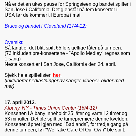
Nå er det en ukes pause før Springsteen og bandet spiller i
San Jose i California. Det gjenstår nå fem konserter i
USA før de kommer til Europa i mai.
Bruce og bandet i Cleveland (17/4-12)
Oversikt:
Så langt er det blitt spilt 65 forskjellige låter på turneen.
(73 inkludert pre-konsertene - "Apollo Medley" regnes som
1 sang)
Neste konsert er i San Jose, California den 24. april.
Sjekk hele spillelisten
her
.
(inkluderer nedlastninger av sanger, videoer, bilder med
mer)
17. april 2012.
Albany, NY - Times Union Center (16/4-12)
Konserten i Albany inneholdt 25 låter og varte i 2 timer og
53 minutter. Det ble spilt tre turnepremiere denne kvelden.
Konserten åpnet igjen med "Badlands", for tredje gang på
denne turneen, før "We Take Care Of Our Own" ble spilt.