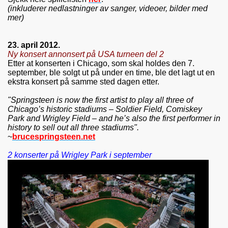
(inkluderer nedlastninger av sanger, videoer, bilder med
mer)
23. april 2012.
Ny konsert annonsert på USA turneen del 2
Etter at konserten i Chicago, som skal holdes den 7.
september, ble solgt ut på under en time, ble det lagt ut en
ekstra konsert på samme sted dagen etter.
"Springsteen is now the first artist to play all three of
Chicago’s historic stadiums – Soldier Field, Comiskey
Park and Wrigley Field – and he’s also the first performer in
history to sell out all three stadiums".
~
brucespringsteen.net
2 konserter på Wrigley Park i september