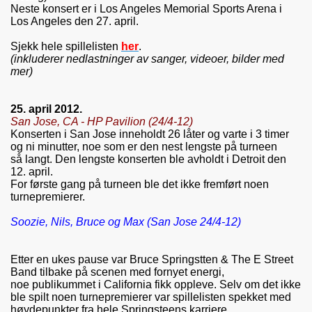
Neste konsert er
i Los Angeles Memorial Sports Arena i
Los Angeles den
27. april.
Sjekk hele spillelisten
her
.
(inkluderer nedlastninger av sanger, videoer, bilder med
mer)
25. april 2012.
San Jose, CA - HP Pavilion (24/4-12)
Konserten i San Jose inneholdt 26 låter og varte i 3 timer
og ni minutter, noe som er den nest lengste på turneen
så langt. Den lengste konserten ble avholdt i Detroit den
12. april.
For første gang på turneen ble det ikke fremført noen
turnepremierer.
Soozie, Nils, Bruce og Max (San Jose 24/4-12)
Etter en ukes pause var Bruce Springstten & The E Street
Band tilbake på scenen med fornyet energi,
noe publikummet i California fikk oppleve. Selv om det ikke
ble spilt noen turnepremierer var spillelisten spekket med
høydepunkter fra hele Springsteens karriere.