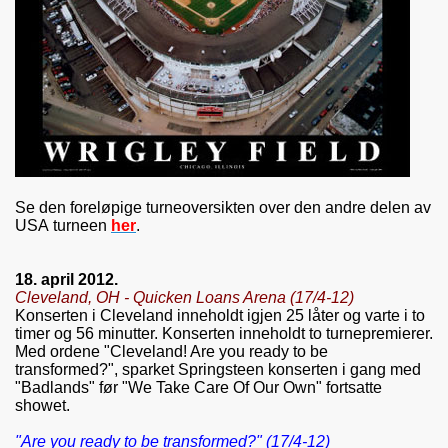
Se den foreløpige turneoversikten over den andre delen av
USA turneen
her
.
18. april 2012.
Cleveland, OH - Quicken Loans Arena (17/4-12)
Konserten i Cleveland inneholdt igjen 25 låter og varte i to
timer og 56 minutter. Konserten inneholdt to turnepremierer.
Med ordene "Cleveland! Are you ready to be
transformed?", sparket Springsteen konserten i gang med
"Badlands" før "We Take Care Of Our Own" fortsatte
showet.
"Are you ready to be transformed?" (17/4-12)