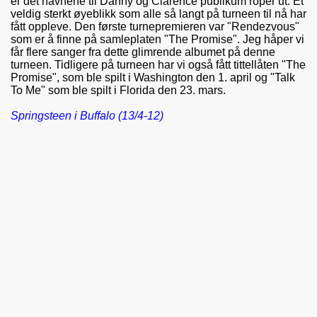
er det navnene til Danny og Clarence publikum roper ut. Et
veldig sterkt øyeblikk som alle så langt på turneen til nå har
fått oppleve. Den første turnepremieren var "Rendezvous"
som er å finne på samleplaten "The Promise". Jeg håper vi
får flere sanger fra dette glimrende albumet på denne
turneen. Tidligere på turneen har vi også fått tittellåten "The
Promise", som ble spilt i Washington den 1. april og "Talk
To Me" som ble spilt i Florida den 23. mars.
Springsteen i Buffalo (13/4-12)