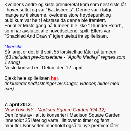
Kveldens andre og siste premierelåt kom som nest siste låt
i hovedsettet og var "Backstreets". Denne var, i følge
mange av tilskuerne, kveldens store høydepunkt og
publikum var helt i ekstase da denne ble fremført.
For aller første gang på turneen ble ikke "Thunder Road",
som har avsluttet alle hovedsettene, spilt. Ellers var
"Shackled And Drawn" igjen utelatt fra spillelisten.
Oversikt:
Så langt er
det blitt spilt 55 forskjellige låter på turneen.
(63 inkludert pre-konsertene - "Apollo Medley" regnes som
1 sang)
Neste konsert er i
Detroit den 12. april
.
Sjekk hele spillelisten
her
.
(inkluderer nedlastninger av sanger, videoer, bilder med
mer)
7. april 2012.
New York, NY - Madison Square Garden (6/4-12)
Den første av i alt to konserter i Madison Square Garden
inneholdt 25 låter og varte i litt over to timer og femti
minutter. Konserten inneholdt også to nye premierelåter.