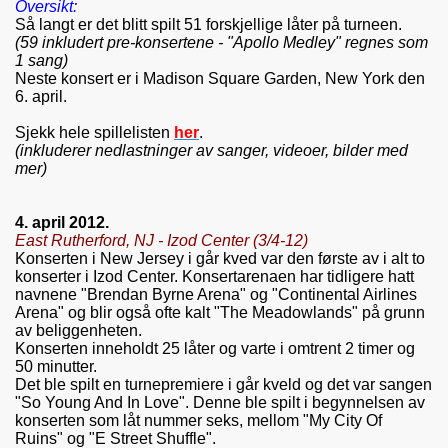
Oversikt:
Så langt er
det blitt spilt 51 forskjellige låter på turneen.
(59 inkludert pre-konsertene - "Apollo Medley" regnes som
1 sang)
Neste konsert er i
Madison Square Garden, New York den
6. april
.
Sjekk hele spillelisten
her
.
(inkluderer nedlastninger av sanger, videoer, bilder med
mer)
4. april 2012.
East Rutherford, NJ - Izod Center (3/4-12)
Konserten i New Jersey i går kved var den første av i alt to
konserter i Izod Center. Konsertarenaen har tidligere hatt
navnene "Brendan Byrne Arena" og "Continental Airlines
Arena" og blir også ofte kalt "The Meadowlands" på grunn
av beliggenheten.
Konserten inneholdt 25 låter og varte i omtrent 2 timer og
50 minutter.
Det ble spilt en turnepremiere i går kveld og det var sangen
"So Young And In Love". Denne ble spilt i begynnelsen av
konserten som låt nummer seks, mellom "My City Of
Ruins" og "E Street Shuffle".