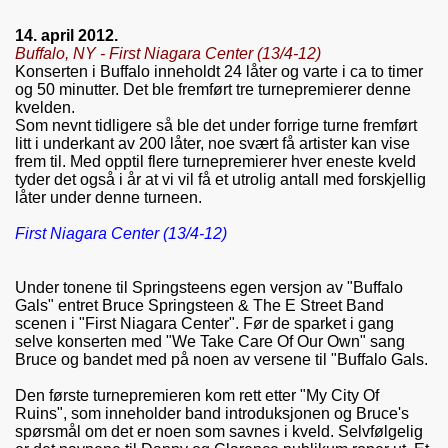
14. april 2012.
Buffalo, NY - First Niagara Center (13/4-12)
Konserten i Buffalo inneholdt 24 låter og varte i ca to timer
og 50 minutter. Det ble fremført tre turnepremierer denne
kvelden.
Som nevnt tidligere så ble det under forrige turne fremført
litt i underkant av 200 låter, noe svært få artister kan vise
frem til. Med opptil flere turnepremierer hver eneste kveld
tyder det også i år at vi vil få et utrolig antall med forskjellig
låter under denne turneen.
First Niagara Center (13/4-12)
Under tonene til Springsteens egen versjon av "Buffalo
Gals" entret Bruce Springsteen & The E Street Band
scenen i "First Niagara Center". Før de sparket i gang
selve konserten med "We Take Care Of Our Own" sang
Bruce og bandet med på noen av versene til "Buffalo Gals.
Den første turnepremieren kom rett etter "My City Of
Ruins", som inneholder band introduksjonen og Bruce's
spørsmål om det er noen som savnes i kveld. Selvfølgelig