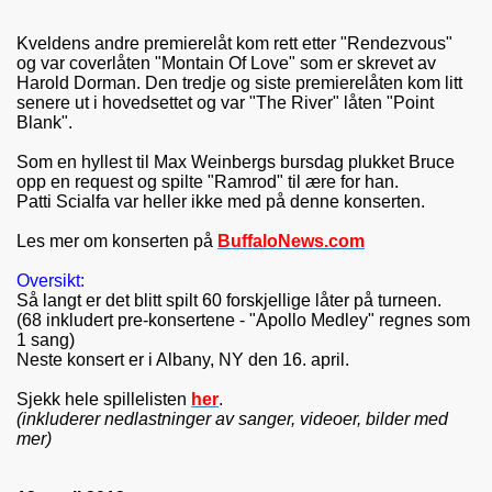
Kveldens andre premierelåt kom rett etter "Rendezvous"
og var coverlåten "Montain Of Love" som er skrevet av
Harold Dorman. Den tredje og siste premierelåten kom litt
senere ut i hovedsettet og var "The River" låten "Point
Blank".
Som en hyllest til Max Weinbergs bursdag plukket Bruce
opp en request og spilte "Ramrod" til ære for han.
Patti Scialfa var heller ikke med på denne konserten.
Les mer om konserten på
BuffaloNews.com
Oversikt:
Så langt er det blitt spilt 60 forskjellige låter på turneen.
(68 inkludert pre-konsertene - "Apollo Medley" regnes som
1 sang)
Neste konsert er i Albany, NY den 16. april.
Sjekk hele spillelisten
her
.
(inkluderer nedlastninger av sanger, videoer, bilder med
mer)