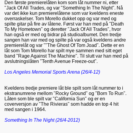
Den første premierelåten kom som låt nummer ni, etter
"Jack Of All Trades, og var "Something In The Night". Nå
var det ikke kun premierelåtene som var kveldens eneste
overraskelser. Tom Morello dukket opp og var med og
spilte gitar på fire av låtene. Først var han med på "Death
To My Hometown" og deretter "Jack Of All Trades", hvor
han også er med og bidrar på studioalbumet. Den tredje
sangen han var med og spilte på var også kveldens andre
premierelåt og var ""The Ghost Of Tom Joad". Dette er en
låt som Tom Morello har spilt mye sammen med sitt eget
band "Rage Against The Machine". Til slutt var han med på
avslutningslåten "Tenth Avenue Freeze-out".
Los Angeles Memorial Sports Arena (26/4-12)
Kveldens tredje premiere låt ble spilt som låt nummer to i
ekstranumrene mellom "Rocky Ground" og "Born To Run".
Låten som ble spilt var "California Sun" og er en
coverversjon av "The Rivieras" som hadde en top 4 hit
med sangen i 1964.
Something In The Night (26/4-2012)