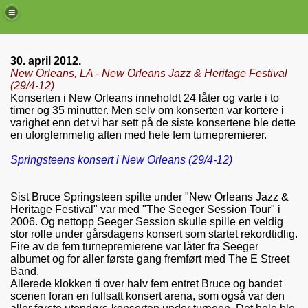
30. april 2012.
New Orleans, LA - New Orleans Jazz & Heritage Festival
(29/4-12)
Konserten i New Orleans inneholdt 24 låter og varte i to
timer og 35 minutter. Men selv om konserten var kortere i
varighet enn det vi har sett på de siste konsertene ble dette
en uforglemmelig aften med hele fem turnepremierer.
Springsteens konsert i New Orleans (29/4-12)
Sist Bruce Springsteen spilte under
"New Orleans Jazz &
Heritage Festival" var med "The Seeger Session Tour" i
de)
2006. Og nettopp Seeger Session skulle spille en veldig
stor rolle under gårsdagens konsert som startet rekordtidlig.
Fire av de fem turnepremierene var låter fra Seeger
albumet og for aller første gang fremført med The E Street
Band.
Allerede klokken ti over halv fem entret Bruce og bandet
scenen foran en fullsatt konsert arena, som også var den