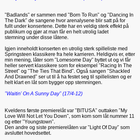
"Badlands" er sammen med "Born To Run" og "Dancing In
The Dark" de sangene hvor arenalysene blir satt på for
fullt under konsertene. Dette har en veldig sterk effekt på
publikum og gjør at man får en helt utrolig ladet
stemning under disse låtene.
Igjen inneholdt konserten en utrolig sterk spilleliste med
Springsteen klassikere fra hele karrieren. Heldigvis er, etter
min mening, låter som "Lomesome Day" byttet ut og vi får
heller servert klassikere som for eksempel "Racing In The
Street" og "The Ties That Bind". Også sangen "Shackled
And Drawned" ser ut til å ha festet seg til spillelisten og er
helt klart en låt som bygger opp stemningen.
"Waitin' On A Sunny Day" (17/4-12)
Kveldens første premierelåt var "BITUSA" outtaken "My
Love Will Not Let You Down", som kom som låt nummer 11
og etter "Youngstown".
Den andre og siste premierelåten var "Light Of Day" som
avsluttet hovedsettet.