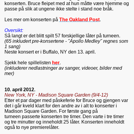
konserten. Bruce fleipet med at hun måtte være hjemme og
passe på slik at ungene ikke stelte i stand noe bråk.
Les mer om konserten på
The Oakland Post
.
Oversikt:
Så langt er
det blitt spilt 57 forskjellige låter på turneen.
(65 inkludert pre-konsertene - "Apollo Medley" regnes som
1 sang)
Neste konsert er i
Buffalo, NY den 13. april
.
Sjekk hele spillelisten
her
.
(inkluderer nedlastninger av sanger, videoer, bilder med
mer)
10. april 2012.
New York, NY - Madison Square Garden (9/4-12)
Etter et par dager med påskeferie for Bruce og gjengen var
det i går kveld klart for den andre av i alt to konserter i
Madison Square Garden. For første gang på
turneen passerte konserten tre timer. Den varte i tre timer
og tre minutter og inneholdt 25 låter. Konserten inneholdt
også to nye premierelåter.