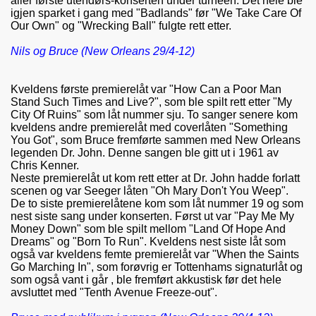
aller første utendørs-konserten under turneen. Det hele ble
igjen sparket i gang med "Badlands" før "We Take Care Of
Our Own" og "Wrecking Ball" fulgte rett etter.
Nils og Bruce (New Orleans 29/4-12)
Kveldens første premierelåt var "
How Can a Poor Man
Stand Such Times and Live?", som ble spilt rett etter "My
City Of Ruins" som låt nummer sju. To sanger senere kom
kveldens andre premierelåt med coverlåten "Something
You Got", som Bruce fremførte sammen med New Orleans
legenden Dr. John. Denne sangen ble gitt ut i 1961 av
Chris Kenner.
Neste premierelåt ut kom rett etter at Dr. John hadde forlatt
scenen og var Seeger låten "
Oh Mary Don't You Weep".
De to siste premierelåtene kom som låt nummer 19 og som
nest siste sang under konserten. Først ut var "Pay Me My
Money Down" som ble spilt mellom "Land Of Hope And
Dreams" og "Born To Run". Kveldens nest siste låt som
også var kveldens femte premierelåt var "
When the Saints
Go Marching In", som forøvrig er Tottenhams signaturlåt og
som også vant i går
, b
le fremført akkustisk før det hele
avsluttet med "Tenth Avenue Freeze-out".