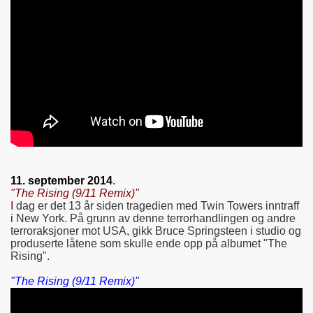
11. september 2014
.
"The Rising (9/11 Remix)"
I
dag er det 13 år siden tragedien med Twin Towers inntraff
i New York. På grunn av denne terrorhandlingen og andre
terroraksjoner mot USA, gikk Bruce Springsteen i studio og
produserte låtene som skulle ende opp på albumet "The
Rising".
"The Rising (9/11 Remix)"