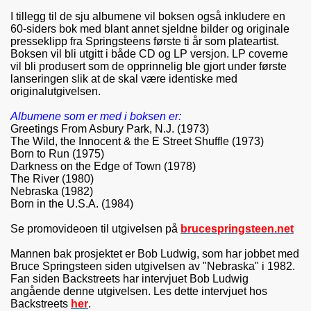
I tillegg til de sju albumene vil boksen også inkludere en
60-siders bok med blant annet sjeldne bilder og originale
presseklipp fra Springsteens første ti år som plateartist.
Boksen vil bli utgitt i både CD og LP versjon. LP coverne
vil bli produsert som de opprinnelig ble gjort under første
lanseringen slik at de skal være identiske med
originalutgivelsen.
Albumene som er med i boksen er:
Greetings From Asbury Park, N.J. (1973)
The Wild, the Innocent & the E Street Shuffle (1973)
Born to Run (1975)
Darkness on the Edge of Town (1978)
The River (1980)
Nebraska (1982)
Born in the U.S.A. (1984)
Se promovideoen til utgivelsen på
brucespringsteen.net
Mannen bak prosjektet er Bob Ludwig, som har jobbet med
Bruce Springsteen siden utgivelsen av "Nebraska" i 1982.
Fan siden Backstreets har intervjuet Bob Ludwig
angående denne utgivelsen. Les dette intervjuet hos
Backstreets
her
.