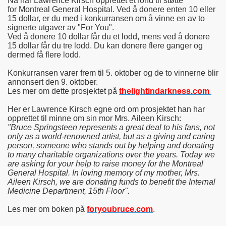
Nå har Lawrence Kirsch opprettet et fond til støtte
for Montreal General Hospital. Ved å donere enten 10 eller
15 dollar, er du med i konkurransen om å vinne en av to
signerte utgaver av "For You".
Ved å donere 10 dollar får du et lodd, mens ved å donere
15 dollar får du tre lodd. Du kan donere flere ganger og
dermed få flere lodd.
Konkurransen varer frem til 5. oktober og de to vinnerne blir
annonsert den 9. oktober.
Les mer om dette prosjektet p
å
thelightindarkness.com
Her er Lawrence Kirsch egne ord om prosjektet han har
opprettet til minne om
sin
mor Mrs. Aileen Kirsch:
"Bruce Springsteen represents a great deal to his fans, not
only as a world-renowned artist, but as a giving and caring
person, someone who stands out by helping and donating
to many charitable organizations over the years. Today we
are asking for your help to raise money for the Montreal
General Hospital. In loving memory of my mother, Mrs.
Aileen Kirsch, we are donating funds to benefit the Internal
Medicine Department, 15th Floor".
Les mer om boken på
foryoubruce.com
.