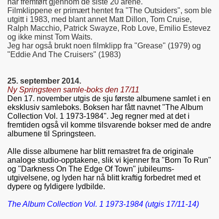
har fremført gjennom de siste 20 årene.
Filmklippene er primært hentet fra "The Outsiders", som ble
utgitt i 1983, med blant annet Matt Dillon, Tom Cruise,
Ralph Macchio, Patrick Swayze, Rob Love, Emilio Estevez
og ikke minst Tom Waits.
Jeg har også brukt noen filmklipp fra "Grease" (1979) og
"Eddie And The Cruisers" (1983)
25. september 2014.
Ny Springsteen samle-boks den 17/11
Den 17. november utgis de sju første albumene samlet i en
eksklusiv samleboks. Boksen har fått navnet "The Album
Collection Vol. 1 1973-1984". Jeg regner med at det i
fremtiden også vil komme tilsvarende bokser med de andre
albumene til Springsteen.
Alle disse albumene har blitt remastret fra de originale
analoge studio-opptakene, slik vi kjenner fra "Born To Run"
og "Darkness On The Edge Of Town" jubileums-
utgivelsene, og lyden har nå blitt kraftig forbedret med et
dypere og fyldigere lydbilde.
The Album Collection Vol. 1 1973-1984 (utgis 17/11-14)