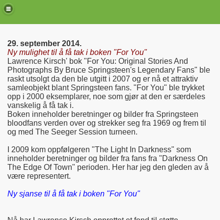
29. september 2014.
Ny mulighet til å få tak i boken "For You"
Lawrence Kirsch' bok "For You: Original Stories And
Photographs By Bruce Springsteen's Legendary Fans" ble
raskt utsolgt da den ble utgitt i 2007 og er nå et attraktiv
samleobjekt blant Springsteen fans.
"For You" ble trykket
opp i 2000 eksemplarer, noe som gjør at den er særdeles
vanskelig å få tak i.
Boken inneholder beretninger og bilder fra Springsteen
bloodfans verden over og strekker seg fra 1969 og frem til
og med The Seeger Session turneen.
I 2009
kom oppfølgeren "The Light In Darkness" som
de)
inneholder beretninger og bilder fra fans fra "Darkness On
The Edge Of Town" perioden. Her har jeg den gleden av å
være representert.
Ny sjanse til å få tak i boken "For You"