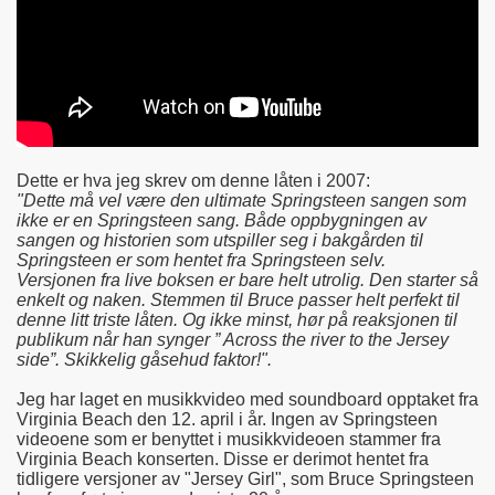
Dette er hva jeg skrev om denne låten i 2007:
"Dette må vel være den ultimate Springsteen sangen som
ikke er en Springsteen sang. Både oppbygningen av
sangen og historien som utspiller seg i bakgården til
Springsteen er som hentet fra Springsteen selv.
Versjonen fra live boksen er bare helt utrolig. Den starter så
enkelt og naken. Stemmen til Bruce passer helt perfekt til
denne litt triste låten. Og ikke minst, hør på reaksjonen til
publikum når han synger ” Across the river to the Jersey
side”. Skikkelig gåsehud faktor!".
Jeg har laget en musikkvideo me
d soundboard
opptaket fra
Virginia Beach den 12. april i år. Ingen av Springsteen
videoene som er benyttet i musikkvideoen stam
mer fra
Virginia Beach konserten. Di
sse er derimot hentet fra
tidligere versjoner av "Jersey Girl", som Bruce Springsteen