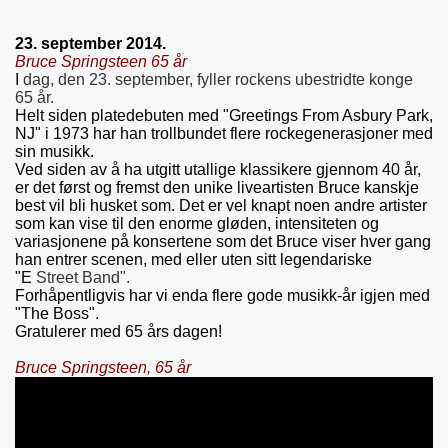
23. september 2014.
Bruce Springsteen 65 år
I
dag, den 23. september, fyller rockens ubestridte konge
65 år.
Helt siden platedebuten med "Greetings From Asbury Park,
NJ" i 1973 har han trollbundet flere rockegenerasjoner med
sin musikk.
Ved siden av å ha utgitt utallige klassikere gjennom 40 år,
er det først og fremst den unike liveartisten Bruce kanskje
best vil bli husket som. Det er vel knapt noen andre artister
som kan vise til den enorme gløden, intensiteten og
variasjonene på konsertene som det Bruce viser hver gang
han entrer scenen, med eller uten sitt legendariske
"E
Street Band".
Forhåpentligvis har vi enda flere gode musikk-år igjen med
"The Boss".
Gratulerer med 65 års dagen!
Bruce Springsteen, 65 år