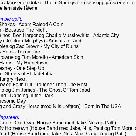
 av konserten dukket Bruce Springsteen selv opp på scenen for
e fem siste låtene.
 ble spilt:
hakes - Adam Raised A Cain
th - Because The Night
ines, Ben Harper og Charlie Musslewhite - Atlantic City
 (Dropkick Murphys) - American Land
ples og Zac Brown - My City of Ruins
 Sons - I'm on Fire
rowne og Tom Morello - American Skin
Harris - My Hometown
sney - One Step Up
 - Streets of Philadelphia
Hungry Heart
w og Faith Hill - Tougher Than The Rest
lo og Jim James - The Ghost Of Tom Joad
nd - Dancing in the Dark
onesome Day
g and Crazy Horse (med Nils Lofgren) - Born In The USA
ingsteen:
are of Our Own (House Band med Jake, Nils og Patti)
My Hometown (House Band med Jake, Nils, Patti og Tom Morell
oad (House Band med Jake, Nils, Max, Gary, Roy og Patti)