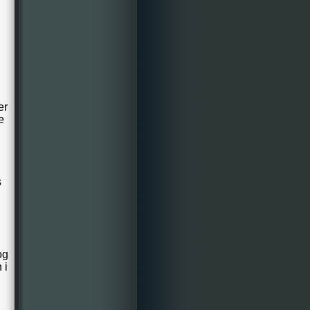
er
e
s
og
 i