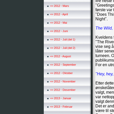
fire neste
"Greetings
=> 2012 - Mars
første var
"Does This
=> 2012 - April
Night".
=> 2012 - Mai
The Wild, 
=> 2012 - Juni
Kveldens f
=> 2012 - Juli (del 1)
"The River
vise seg å
=> 2012 - Juli (del 2)
låter sene
turneen. 
=> 2012 - August
publikumsf
For en utr
=> 2012 - September
=> 2012 - Oktober
"Hey, hey,
=> 2012 - November
Etter dett
ønskelåter 
=> 2012 - Desember
valgt, men
var nettop
=> 2013 - Januar
valgt den
Det er and
=> 2013 - Februar
være til s