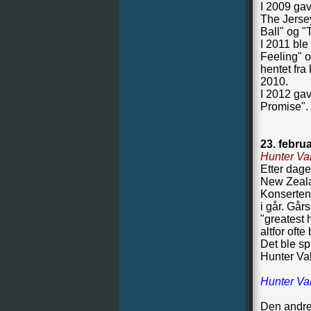
I 2009 ga
The Jerse
Ball" og 
I 2011 ble
Feeling" o
hentet fra
2010.
I 2012 ga
Promise". 
23. febru
Hunter Val
Etter dage
New Zealan
Konserten 
i går. Går
"greatest 
altfor ofte b
Det ble spi
Hunter Vall
Hunter Val
Den andre 