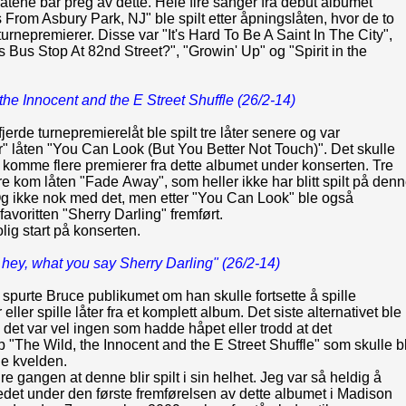
 låtene bar preg av dette. Hele fire sanger fra debut albumet
 From Asbury Park, NJ" ble spilt etter åpningslåten, hvor de to
 turnepremierer. Disse var "It's Hard To Be A Saint In The City",
 Bus Stop At 82nd Street?", "Growin' Up" og "Spirit in the
the Innocent and the E Street Shuffle (26/2-14)
jerde turnepremierelåt ble spilt tre låter senere og var
" låten "You Can Look (But You Better Not Touch)". Det skulle
 komme flere premierer fra dette albumet under konserten. Tre
re kom låten "Fade Away", som heller ikke har blitt spilt på den
Og ikke nok med det, men etter "You Can Look" ble også
avoritten "Sherry Darling" fremført.
olig start på konserten.
 hey, what you say Sherry Darling" (26/2-14)
e spurte Bruce publikumet om han skulle fortsette å spille
eller spille låter fra et komplett album. Det siste alternativet ble
 det var vel ingen som hadde håpet eller trodd at det
p "The Wild, the Innocent and the E Street Shuffle" som skulle bl
ne kvelden.
re gangen at denne blir spilt i sin helhet. Jeg var så heldig å
tedet under den første fremførelsen av dette albumet i Madison