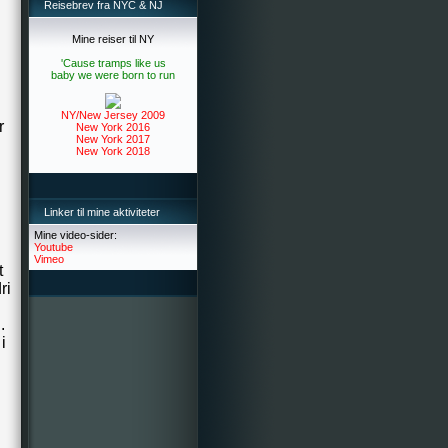
Reisebrev fra NYC & NJ
Mine reiser til NY
'Cause tramps like us
baby we were born to run
NY/New Jersey 2009
r
New York 2016
New York 2017
New York 2018
Linker til mine aktiviteter
Mine video-sider:
Youtube
Vimeo
t
ri
.
i