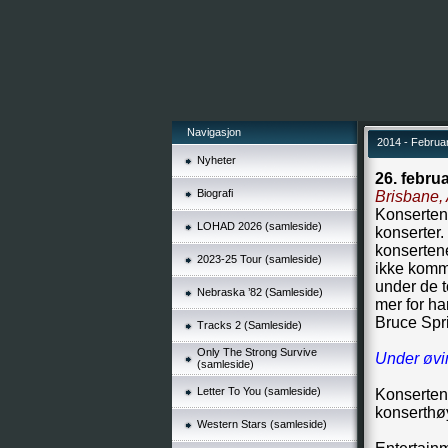
Navigasjon
2014 - Februar
Nyheter
26. febru
Biografi
Brisbane, 
Konserten 
LOHAD 2026 (samleside)
konserter.
konsertene
2023-25 Tour (samleside)
ikke komme
under de t
Nebraska ’82 (Samleside)
mer for ha
Bruce Spri
Tracks 2 (Samleside)
Only The Strong Survive
Under øvin
(samleside)
Letter To You (samleside)
Konserten i
konserthø
Western Stars (samleside)