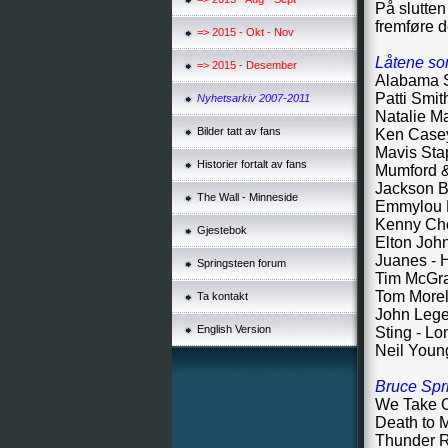
På slutten
fremføre d
=> 2015 - Okt - Nov
Låtene som
=> 2015 - Desember
Alabama S
Patti Smi
Nyhetsarkiv 2007-2011
Natalie Ma
Bilder tatt av fans
Ken Casey
Mavis Sta
Historier fortalt av fans
Mumford &
Jackson B
The Wall - Minneside
Emmylou 
Kenny Che
Gjestebok
Elton John
Juanes - 
Springsteen forum
Tim McGra
Tom Morel
Ta kontakt
John Lege
English Version
Sting - L
Neil Youn
Bruce Spr
We Take C
Death to 
Thunder R