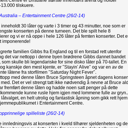
ent Centre er Brisbane største innendørs arena og holder
13.000 tilskuere.
Australia – Entertainment Centre (26/2-14)
inneholdt 30 låter og varte i 3 timer og 43 minutter, noe som er
engste konserten på denne turneen. Det ble spilt hele 8
erer og vi er nå oppe i hele 126 låter på femten konserter. Det e
ett imponerende!
grerte familien Gibbs fra England og til en forstad rett utenfor
og det var nettopp i denne byen brødrene Gibbs dannet bandet
som skulle bli legendariske for sine disko låter på 70-tallet. En
 og kanskje den mest kjente, er "Stayin' Alive" og var en av de
te låtene fra storfilmen "Saturday Night Fever".
ettopp med denne låten Bruce Springsteen åpnet dagens konser
 med. Det er vel strengt tatt ikke nødvendig å nevne at Bruce ald
har fremført denne låten og hadde noen satt penger på dette
kommende kunne rusle hjem igjen med lommene fulle av gryn..
 låtvalget, en helt utrolig og fantastisk åpning som gikk rett hjem 
l hjemmepublikumet i
Entertainment Centre
.
pprinnelige spilleliste (26/2-14)
 innledningsvis at konserten i kveld tilhører sjeldenheten og de