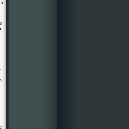
th
le
r
r
e
g