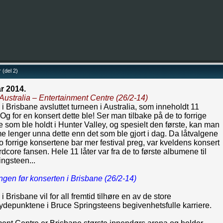
 (del 2)
ar 2014.
Australia – Entertainment Centre (26/2-14)
i Brisbane avsluttet turneen i Australia, som inneholdt 11
 Og for en konsert dette ble! Ser man tilbake på de to forrige
 som ble holdt i Hunter Valley, og spesielt den første, kan man
 lenger unna dette enn det som ble gjort i dag. Da låtvalgene
o forrige konsertene bar mer festival preg, var kveldens konsert
rdcore fansen. Hele 11 låter var fra de to første albumene til
ngsteen...
gen før konserten i Brisbane (26/2-14)
 Brisbane vil for all fremtid tilhøre en av de store
ydepunktene i Bruce Springsteens begivenhetsfulle karriere.