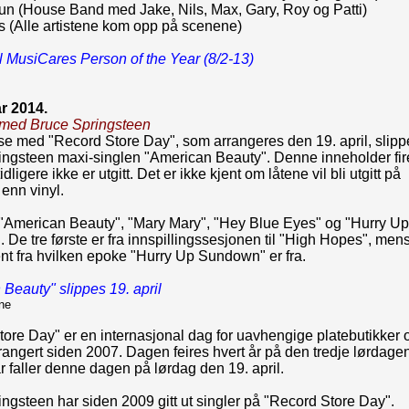
un (House Band med Jake, Nils, Max, Gary, Roy og Patti)
s (Alle artistene kom opp på scenene)
l MusiCares Person of the Year (8/2-13)
ar 2014.
 med Bruce Springsteen
lse med "Record Store Day", som arrangeres den 19. april, slipp
ingsteen maxi-singlen "American Beauty". Denne inneholder fir
idligere ikke er utgitt. Det er ikke kjent om låtene vil bli utgitt på
enn vinyl.
 "American Beauty", "Mary Mary", "Hey Blue Eyes" og "Hurry Up
De tre første er fra innspillingssesjonen til "High Hopes", men
ent fra hvilken epoke "Hurry Up Sundown" er fra.
Beauty" slippes 19. april
ne
ore Day" er en internasjonal dag for uavhengige platebutikker 
arrangert siden 2007. Dagen feires hvert år på den tredje lørdagen
 år faller denne dagen på lørdag den 19. april.
ngsteen har siden 2009 gitt ut singler på "Record Store Day".