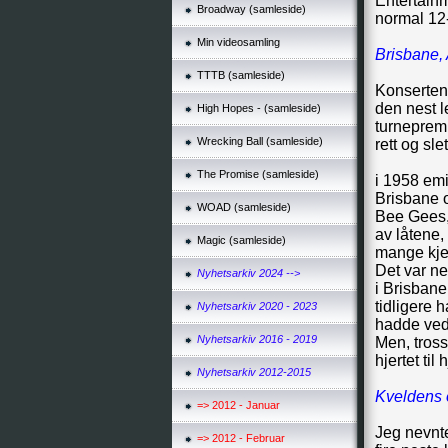
Entertainm
Broadway (samleside)
normal 12-
Min videosamling
Brisbane, 
TTTB (samleside)
Konserten 
den nest l
High Hopes - (samleside)
turnepremi
Wrecking Ball (samleside)
rett og sl
The Promise (samleside)
i 1958 emi
Brisbane 
WOAD (samleside)
Bee Gees, 
av låtene,
Magic (samleside)
mange kjen
Det var n
Nyhetsarkiv 2024 -->
i Brisbane
tidligere 
Nyhetsarkiv 2020 - 2023
hadde ved
Nyhetsarkiv 2016 - 2019
Men, tross
hjertet ti
Nyhetsarkiv 2012-2015
Kveldens o
=> 2012 - Januar
Jeg nevnte
=> 2012 - Februar