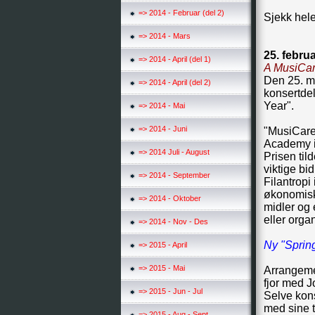
=> 2014 - Februar (del 2)
Sjekk hele
=> 2014 - Mars
25. febru
=> 2014 - April (del 1)
A MusiCar
Den 25. ma
=> 2014 - April (del 2)
konsertde
Year".
=> 2014 - Mai
=> 2014 - Juni
"MusiCares
Academy i
=> 2014 Juli - August
Prisen til
viktige bi
=> 2014 - September
Filantropi
økonomisk 
=> 2014 - Oktober
midler og 
eller orga
=> 2014 - Nov - Des
Ny "Spring
=> 2015 - April
=> 2015 - Mai
Arrangemen
fjor med J
=> 2015 - Jun - Jul
Selve kons
med sine t
=> 2015 - Aug - Sept