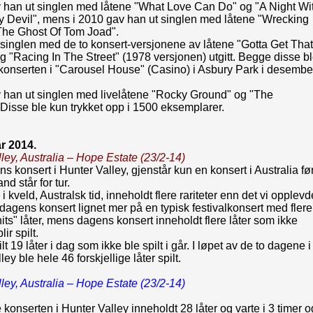
v han ut singlen med låtene "What Love Can Do" og "A Night Wi
y Devil", mens i 2010 gav han ut singlen med låtene "Wrecking
"The Ghost Of Tom Joad".
 singlen med de to konsert-versjonene av låtene "Gotta Get That
g "Racing In The Street" (1978 versjonen) utgitt. Begge disse b
 konserten i "Carousel House" (Casino) i Asbury Park i desembe
v han ut singlen med livelåtene "Rocky Ground" og "The
Disse ble kun trykket opp i 1500 eksemplarer.
ar 2014.
ley, Australia – Hope Estate (23/2-14)
ns konsert i Hunter Valley, gjenstår kun en konsert i Australia fø
d står for tur.
i kveld, Australsk tid, inneholdt flere rariteter enn det vi opplevd
sdagens konsert lignet mer på en typisk festivalkonsert med flere
hits" låter, mens dagens konsert inneholdt flere låter som ikke
lir spilt.
lt 19 låter i dag som ikke ble spilt i går. I løpet av de to dagene i
ey ble hele 46 forskjellige låter spilt.
ley, Australia – Hope Estate (23/2-14)
konserten i Hunter Valley inneholdt 28 låter og varte i 3 timer o