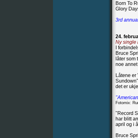
Born To R
Glory Day
3rd annua
24. febru
Ny single
I forbinde
Bruce Spr
låter som t
noe annet 
Låtene er
Sundown". 
det er ukj
"American 
Fotomix: Ru
"Record St
har blitt 
april og i
Bruce Spri