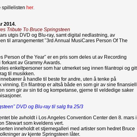
 spillelisten
her
.
ar 2014.
es Tribute To Bruce Springsteen
rs utgis DVD og Blu-ray, samt digital nedlastning, av
len til arrangementet "3rd Annual MusiCares Person Of The
 Person of the Year" er en pris som deles ut av Recording
 forkant av Grammy Awards.
deles enkeltpersoner som har utmerket seg innen filantropi og git
drag til musikken.
 innebærer å handle til beste for andre, uten å tenke på
vinning. En filantrop er altså både en som gir av sine finansiel
en som gir av sin tid og kompetanse, gjerne til veldedige saker
nisasjoner.
steen" DVD og Blu-ray til salg fra 25/3
tet ble avholdt i
Los Angeles Convention Center den 8. mars i
on Stewart som kveldens vert.
erten inneholdt et stjernegalleri med artister som hedret Bruce
olkninger av kjente Springsteen låter.