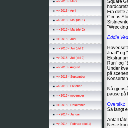
Square Ga
=> 2013 - Mars
hardcoref
=> 2013 - April
Fra dette 
Circus Sto
=> 2013 - Mai (del 1)
Sistnevnte
"Wrecking 
=> 2013 - Mai (del 2)
Eddie Ved
=> 2013 - Juni
Hovedsette
=> 2013 - Juli (del 1)
Joad" og 
Ekstranumr
=> 2013 - Juli (del 2)
Run" og "
=> 2013 - August
Under kvel
på scenen
=> 2013 - September
Konserten 
=> 2013 - Oktober
Nå gjenstå
pause på l
=> 2013 - november
Oversikt:
=> 2013 - Desember
Så langt e
=> 2014 - Januar
Antall låte
=> 2014 - Februar (del 1)
Neste kon