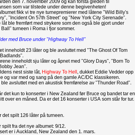
rden den 7. november 2009 og kan forstå gleden til
ansen som var tilstede under denne begivenheten!
albumet fikk vi tre nye turnepremierer med låtene "Wild Billy's
ry", "Incident On 57th Street" og "New York City Serenade".
 låt ble fremført med strykere som den også ble gjort under
Ball" turneen i Roma i fjor sommer.
der med Bruce under "Highway To Hell"
t inneholdt 23 låter og ble avsluttet med "The Ghost Of Tom
"Badlands".
ene inneholdt sju låter og åpnet med "Glory Days", "Born To
Bobby Jean".
dens nest siste låt,
Highway To Hell
, dukket Eddie Vedder opp
e og var med og sang på den gamle AC/DC klassikeren.
ble avsluttet med en akustisk fremførelse av "Thunder Road".
r det kun to konserter i New Zealand før Bruce og bandet tar en
itt over en måned. Da er det 16 konserter i USA som står for tur.
r det spilt 126 låter på turneen.
r spilt fra det nye albumet: 9/12.
sert er i Auckland, New Zealand den 1. mars.