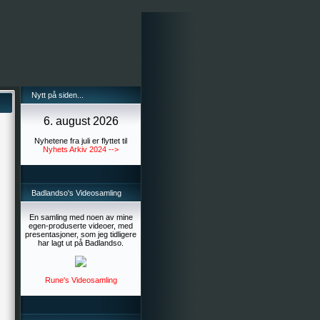
Nytt på siden...
6. august 2026
Nyhetene fra juli er flyttet til
Nyhets Arkiv 2024 -->
Badlandso's Videosamling
En samling med noen av mine
egen-produserte videoer, med
presentasjoner, som jeg tidligere
har lagt ut på Badlandso.
Rune's Videosamling