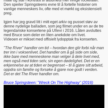
måte og står i kontrast til albumets mer livlige rockelåter.
Den speiler Springsteens evne til å fortelle historier om
vanlige menneskers liv, ofte med et mørkt og eksistensielt
preg.
Igjen har jeg gravd litt i mitt eget arkiv og pusset støv av
denne nydelige balladen, som jeg filmet under en av de tre
legendariske konsertene på Ullevi i 2016. Låten avsluttes
med Bruce som deler en liten anekdote om livet.
Videoen er mikset med offisielt lydopptak fra konserten.
"The River" handler om tid – hvordan den glir forbi når man
trer inn i voksenlivet. Det handler om å gå side om side,
ikke bare med menneskene man velger å dele livet med,
men også med tiden selv, sin egen dødelighet. Det er en
erkjennelse av at tiden er begrenset – til å gjøre sitt arbeid,
oppdra sin familie og forsøke å gjøre noe godt i verden.
n Edition)
Det er det The River handler om.
Bruce Springsteen: "Wreck On The Highway" (2016)