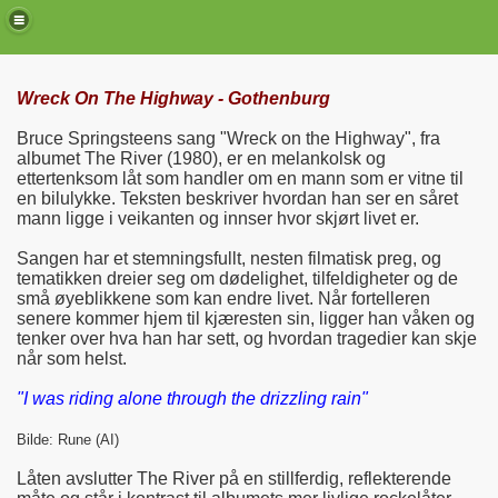
Wreck On The Highway - Gothenburg
Bruce Springsteens sang "Wreck on the Highway", fra
albumet The River (1980), er en melankolsk og
ettertenksom låt som handler om en mann som er vitne til
en bilulykke. Teksten beskriver hvordan han ser en såret
mann ligge i veikanten og innser hvor skjørt livet er.
Sangen har et stemningsfullt, nesten filmatisk preg, og
tematikken dreier seg om dødelighet, tilfeldigheter og de
små øyeblikkene som kan endre livet. Når fortelleren
senere kommer hjem til kjæresten sin, ligger han våken og
tenker over hva han har sett, og hvordan tragedier kan skje
de)
når som helst.
"I was riding alone through the drizzling rain"
Bilde: Rune (AI)
Låten avslutter The River på en stillferdig, reflekterende