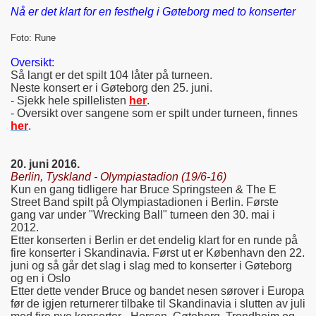
Nå er det klart for en festhelg i Gøteborg med to konserter
Foto: Rune
Oversikt:
Så langt er det spilt 104 låter på turneen.
Neste konsert er i Gøteborg den 25. juni.
- Sjekk hele spillelisten
her
.
- Oversikt over sangene som er spilt under turneen, finnes
her
.
20. juni 2016.
Berlin, Tyskland - Olympiastadion (19/6-16)
Kun en gang tidligere har Bruce Springsteen & The E
Street Band spilt på Olympiastadionen i Berlin. Første
gang var under "Wrecking Ball" turneen den 30. mai i
2012.
Etter konserten i Berlin er det endelig klart for en runde på
fire konserter i Skandinavia. Først ut er København den 22.
juni og så går det slag i slag med to konserter i Gøteborg
og en i Oslo
Etter dette vender Bruce og bandet nesen sørover i Europa
før de igjen returnerer tilbake til Skandinavia i slutten av juli