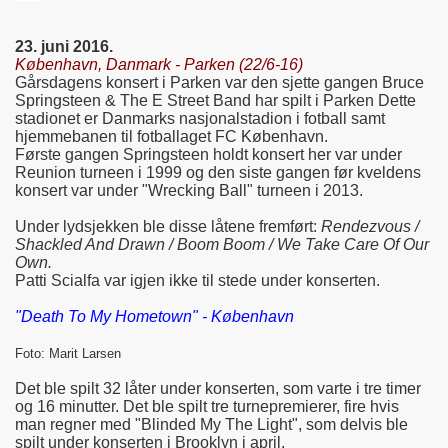
23. juni 2016.
København, Danmark - Parken (22/6-16)
Gårsdagens konsert i Parken var den sjette gangen Bruce
Springsteen & The E Street Band har spilt i Parken Dette
stadionet er Danmarks nasjonalstadion i fotball samt
hjemmebanen til fotballaget FC København.
Første gangen Springsteen holdt konsert her var under
Reunion turneen i 1999 og den siste gangen før kveldens
konsert var under "Wrecking Ball" turneen i 2013.
Under lydsjekken ble disse låtene fremført:
Rendezvous /
Shackled And Drawn / Boom Boom / We Take Care Of Our
Own.
Patti Scialfa var igjen ikke til stede under konserten.
"Death To My Hometown" - København
Foto: Marit Larsen
Det ble spilt 32 låter under konserten, som varte i tre timer
og 16 minutter. Det ble spilt tre turnepremierer, fire hvis
man regner med "Blinded My The Light", som delvis ble
spilt under konserten i Brooklyn i april.