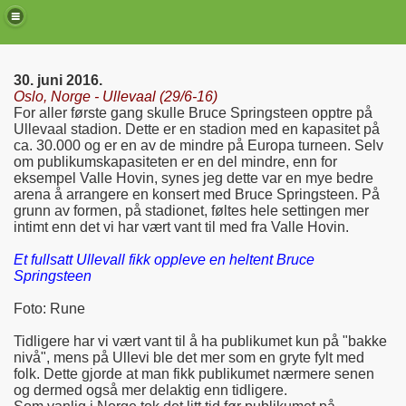
30. juni 2016.
Oslo, Norge - Ullevaal (29/6-16)
For aller første gang skulle Bruce Springsteen opptre på
Ullevaal stadion. Dette er en stadion med en kapasitet på
ca. 30.000 og er en av de mindre på Europa turneen. Selv
om publikumskapasiteten er en del mindre, enn for
eksempel Valle Hovin, synes jeg dette var en mye bedre
arena å arrangere en konsert med Bruce Springsteen. På
grunn av formen, på stadionet, føltes hele settingen mer
intimt enn det vi har vært vant til med fra Valle Hovin.
Et fullsatt Ullevall fikk oppleve en heltent Bruce
Springsteen
de)
Foto: Rune
Tidligere har vi vært vant til å ha publikumet kun på "bakke
nivå", mens på Ullevi ble det mer som en gryte fylt med
folk. Dette gjorde at man fikk publikumet nærmere senen
og dermed også mer delaktig enn tidligere.