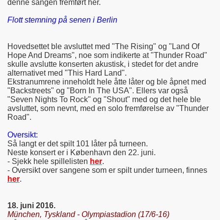
denne sangen fremført her.
Flott stemning på senen i Berlin
Hovedsettet ble avsluttet med "The Rising" og "Land Of
Hope And Dreams", noe som indikerte at "Thunder Road"
skulle avslutte konserten akustisk, i stedet for det andre
alternativet med "This Hard Land".
Ekstranumrene inneholdt hele åtte låter og ble åpnet med
"Backstreets" og "Born In The USA". Ellers var også
"Seven Nights To Rock" og "Shout" med og det hele ble
avsluttet, som nevnt, med en solo fremførelse av "Thunder
Road".
Oversikt:
Så langt er det spilt 101 låter på turneen.
Neste konsert er i København den 22. juni.
- Sjekk hele spillelisten
her
.
- Oversikt over sangene som er spilt under turneen, finnes
her
.
18. juni 2016.
München, Tyskland - Olympiastadion (17/6-16)