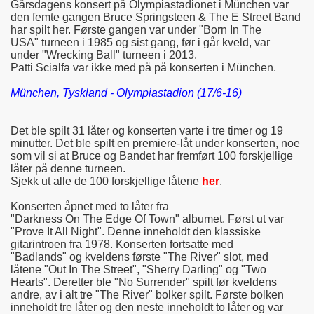
Gårsdagens konsert på Olympiastadionet i München var
den femte gangen Bruce Springsteen & The E Street Band
har spilt her. Første gangen var under "Born In The
USA" turneen i 1985 og sist gang, før i går kveld, var
under "Wrecking Ball" turneen i 2013.
Patti Scialfa var ikke med på på konserten i München.
München, Tyskland - Olympiastadion (17/6-16)
Det ble spilt 31 låter og konserten varte i tre timer og 19
minutter. Det ble spilt en premiere-låt under konserten, noe
som vil si at Bruce og Bandet har fremført 100 forskjellige
låter på denne turneen.
Sjekk ut alle de 100 forskjellige låtene
her
.
Konserten åpnet med to låter fra
"Darkness On The Edge Of Town" albumet. Først ut var
"Prove It All Night". Denne inneholdt den klassiske
gitarintroen fra 1978. Konserten fortsatte med
"Badlands" og kveldens første "The River" slot, med
låtene "Out In The Street", "Sherry Darling" og "Two
Hearts". Deretter ble "No Surrender" spilt før kveldens
andre, av i alt tre "The River" bolker spilt. Første bolken
inneholdt tre låter og den neste inneholdt to låter og var