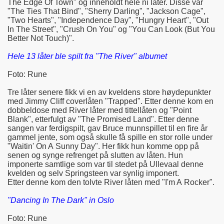
The Edge Of Town" og inneholdt hele ni låter. Disse var
"The Ties That Bind", "Sherry Darling", "Jackson Cage",
"Two Hearts", "Independence Day", "Hungry Heart", "Out
In The Street", "Crush On You" og "You Can Look (But You
Better Not Touch)".
Hele 13 låter ble spilt fra "The River" albumet
Foto: Rune
Tre låter senere fikk vi en av kveldens store høydepunkter
med Jimmy Cliff coverlåten "Trapped". Etter denne kom en
dobbeldose med River låter med tittellåten og "Point
Blank", etterfulgt av "The Promised Land". Etter denne
sangen var ferdigspilt, gav Bruce munnspillet til en fire år
gammel jente, som også skulle få spille en stor rolle under
"Waitin' On A Sunny Day". Her fikk hun komme opp på
senen og synge refrenget på slutten av låten. Hun
imponerte samtlige som var til stedet på Ullevaal denne
kvelden og selv Springsteen var synlig imponert.
Etter denne kom den tolvte River låten med "I'm A Rocker".
"Dancing In The Dark" in Oslo
Foto: Rune