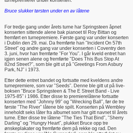
turnepremierer under konserten.
Bruce slukker tørsten under en av låtene
For tredje gang under årets turne har Springsteen åpnet
konserten sittende alene bak pianoet til Roy Bittan og
fremført en turnepremiere. Første gang var under konserten
i Dublin den 29. mai. Da fremførte han "Incident On 57th
Street" og andre gang var under konserten i Coventry den
3. juni, hvor han fremførte "For You". I går kveld entret han
igjen senen alene og fremførte "Does This Bus Stop At
82nd Street?", som ble gitt ut på "Greetings From Asbury
Park, NJ" i 1973.
Etter dette entret bandet og fortsatte med kveldens andre
turnepremiere, som var "Seeds". Denne ble gitt ut på live-
boksen "Bruce Springsteen & The E Street Band - Live
1975-85" i 1986. Etter disse to premierelåtene fortsatte
konserten med "Johnny 99" og "Wrecking Ball", før de tre
første "The River" låtene ble spilt. Konserten på Wembley
inneholdt seks låter fra albumet som har gitt navnet til årets
turne. Etter disse tre låtene "The Ties That Bind", "Sherry
Darling" og "Hungry Heart", plukket Bruce opp tre
ønskeplakater og fremførte dem på rekke og rad. Den