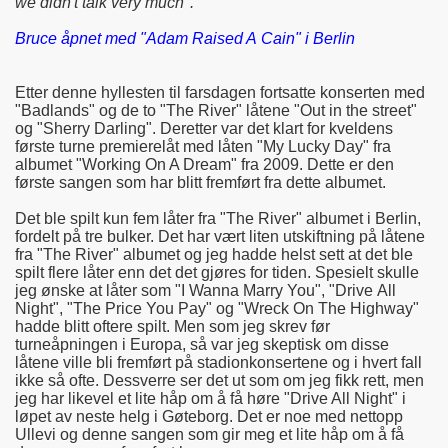
we didn't talk very much".
Bruce åpnet med "Adam Raised A Cain" i Berlin
Etter denne hyllesten til farsdagen fortsatte konserten med
"Badlands" og de to "The River" låtene "Out in the street"
og "Sherry Darling". Deretter var det klart for kveldens
første turne premierelåt med låten "My Lucky Day" fra
albumet "Working On A Dream" fra 2009. Dette er den
første sangen som har blitt fremført fra dette albumet.
Det ble spilt kun fem låter fra "The River" albumet i Berlin,
fordelt på tre bulker. Det har vært liten utskiftning på låtene
fra "The River" albumet og jeg hadde helst sett at det ble
spilt flere låter enn det det gjøres for tiden. Spesielt skulle
jeg ønske at låter som "I Wanna Marry You", "Drive All
Night", "The Price You Pay" og "Wreck On The Highway"
hadde blitt oftere spilt. Men som jeg skrev før
turneåpningen i Europa, så var jeg skeptisk om disse
låtene ville bli fremført på stadionkonsertene og i hvert fall
ikke så ofte. Dessverre ser det ut som om jeg fikk rett, men
jeg har likevel et lite håp om å få høre "Drive All Night" i
løpet av neste helg i Gøteborg. Det er noe med nettopp
Ullevi og denne sangen som gir meg et lite håp om å få