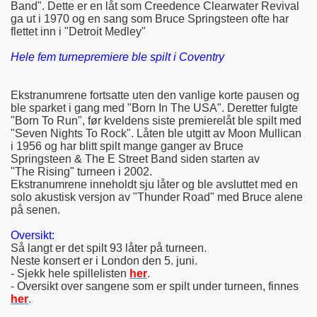
Band". Dette er en låt som Creedence Clearwater Revival
ga ut i 1970 og en sang som Bruce Springsteen ofte har
flettet inn i "Detroit Medley"
Hele fem turnepremiere ble spilt i Coventry
Ekstranumrene fortsatte uten den vanlige korte pausen og
ble sparket i gang med "Born In The USA". Deretter fulgte
"Born To Run", før kveldens siste premierelåt ble spilt med
"Seven Nights To Rock". Låten ble utgitt av Moon Mullican
i 1956 og har blitt spilt mange ganger av Bruce
Springsteen & The E Street Band siden starten av
"The Rising" turneen i 2002.
Ekstranumrene inneholdt sju låter og ble avsluttet med en
solo akustisk versjon av "Thunder Road" med Bruce alene
på senen.
Oversikt:
Så langt er det spilt 93 låter på turneen.
Neste konsert er i London den 5. juni.
- Sjekk hele spillelisten
her
.
- Oversikt over sangene som er spilt under turneen, finnes
her
.