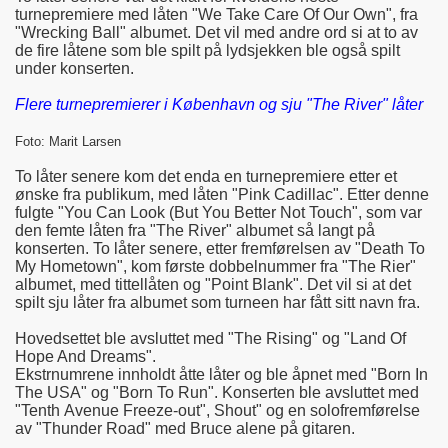
turnepremiere med låten "We Take Care Of Our Own", fra
"Wrecking Ball" albumet. Det vil med andre ord si at to av
de fire låtene som ble spilt på lydsjekken ble også spilt
under konserten.
Flere turnepremierer i København og sju "The River" låter
Foto: Marit Larsen
To låter senere kom det enda en turnepremiere etter et
ønske fra publikum, med låten "Pink Cadillac". Etter denne
fulgte "You Can Look (But You Better Not Touch", som var
den femte låten fra "The River" albumet så langt på
konserten. To låter senere, etter fremførelsen av "Death To
My Hometown", kom første dobbelnummer fra "The Rier"
albumet, med tittellåten og "Point Blank". Det vil si at det
spilt sju låter fra albumet som turneen har fått sitt navn fra.
Hovedsettet ble avsluttet med "The Rising" og "Land Of
Hope And Dreams".
Ekstrnumrene innholdt åtte låter og ble åpnet med "Born In
The USA" og "Born To Run". Konserten ble avsluttet med
"Tenth Avenue Freeze-out", Shout" og en solofremførelse
av "Thunder Road" med Bruce alene på gitaren.