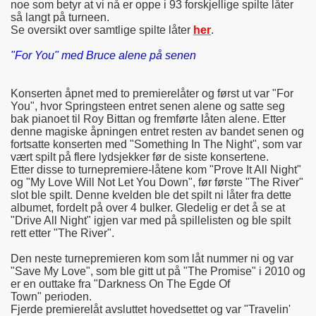
noe som betyr at vi nå er oppe i 93 forskjellige spilte låter
så langt på turneen.
Se oversikt over samtlige spilte låter
her
.
"For You" med Bruce alene på senen
Konserten åpnet med to premierelåter og først ut var "For
You", hvor Springsteen entret senen alene og satte seg
bak pianoet til Roy Bittan og fremførte låten alene. Etter
denne magiske åpningen entret resten av bandet senen og
fortsatte konserten med "Something In The Night", som var
vært spilt på flere lydsjekker før de siste konsertene.
Etter disse to turnepremiere-låtene kom "Prove It All Night"
og "My Love Will Not Let You Down", før første "The River"
slot ble spilt. Denne kvelden ble det spilt ni låter fra dette
albumet, fordelt på over 4 bulker. Gledelig er det å se at
"Drive All Night" igjen var med på spillelisten og ble spilt
rett etter "The River".
Den neste turnepremieren kom som låt nummer ni og var
"Save My Love", som ble gitt ut på "The Promise" i 2010 og
er en outtake fra "Darkness On The Egde Of
Town" perioden.
Fjerde premierelåt avsluttet hovedsettet og var "Travelin'