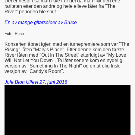
Det er nesten så man ikke tror det da man fikk den ene
rariteten etter den andre og hele elleve låter fra "The
River" perioden ble spilt.
En av mange gitarsoloer av Bruce
Foto: Rune
Konserten åpnet igjen med en turnepremiere som var "The
Rising" låten "Mary's Place". Etter denne kom den første
River låten med "Out In The Street" etterfulgt av "My Love
Will Not Let You Down". To låter senere kom en nydelig
versjon av "Something In The Night" og en utrolig frisk
versjon av "Candy's Room".
Jole Blon Ullevi 27. juni 2016