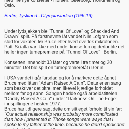
med fire nye konserter - Horsen, Gøteborg, Trondheim og
Oslo.
Berlin, Tyskland - Olympiastadion (19/6-16)
Under lydsjekken ble "Tunnel Of Love" og Shackled And
Drawn" spilt. På førstnevnte låt var det Nils Lofgren som
stod for vokalen før Bruce etter hvert overtok mikrofonen.
Patti Scialfa var ikke med under konserten og derfor ble det
heller ingen turnepremiere på "Tunnel Of Love" i Berlin.
Konserten inneholdt 33 låter og varte i tre timer og 20
minutter. Det ble spilt en turnepremierelåt i Berlin.
I USA var det i går farsdag og for å markere dette åpnet
Bruce med låten "Adam Raised A Cain". Dette er en sang
som beskriver det bitre, men likevel kjærlige forholdet
mellom far og sønn. Sangen hadde også arbeidstittelen
"Daddy Raised A Cain" under "Darkness On The Edge"
innspillingene høsten 1977.
Bruce har tidligere sagt dette om sitt eget forhold til sin far:
"Our actual relationship was probably more complicated
than how I presented it. Those songs were ways that I
spoke to my father at the time, because he didn't speak and