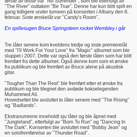
første av disse var "No Surrender", som ble etterfulgt av
"The River" outtaken "Be True". Denne har kun blitt spilt en
gang tidligere under turneen på konserten i Albany den 8.
februar. Siste ønskelåt var "Candy's Room".
En spillesugen Bruce Springsteen rocket Wembley i går
Tre låter senere kom kveldens tredje og siste premierelåt
med "I'll Work For Your Love" fra "Magic" albumet som ble
sluppet i 2007. Dette var også den første låten som har blitt
fremført fra dette albumet. Også denne kom som et ønske
fra publikum og ble fremført av Bruce alene på akustisk
gitar.
"Tougher Than The Rest" ble fremført etter et ønske fra
publikum og ble tilegnet den avdøde bokselegenden
Muhammed Ali.
Hovedsettet ble avsluttet to låter senere med "The Rising"
og "Badlands".
Ekstranumrene inneholdt sju låter og ble åpnet med
"Jungleland", etterfulgt av "Born To Run" og "Dancing In
The Dark". Konserten ble avsluttet med "Bobby Jean" og
en solofremførelse av "Thunder Road".