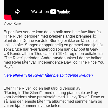
Video: Rune
Et par låter senere kom det en bolk med hele åtte låter fra
"The River" perioden med kveldens andre premierelåt
blant dem. Denne var Jole Blon og er ikke en låt som blir
spilt så ofte. Sangen er opprinnelig en gammel tradisjonlåt
som Bruce har re-arrangert og som han gav bort til Gary
US Bonds album "Dedication" i 1981 - og er en outtake fra
"The River" perioden. Andre høydepunkter i denne bolken
med River låter var "Independence Day" og "The Price You
Pay".
Hele elleve "The River" låter ble spilt denne kvelden
Etter "The River" og en helt utrolig versjon av
"Racing In The Street" - med en lang piano solo av Roy,
kom kveldens siste premierelåt med "Lucky Town". Dette er
så lang den eneste låten fra albumet med samme navn og
var en kjærkommen overraskelse.