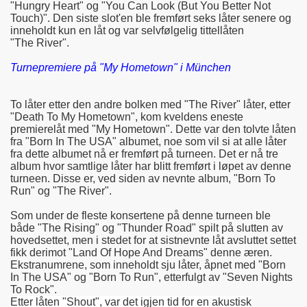
"Hungry Heart" og "You Can Look (But You Better Not
Touch)". Den siste slot'en ble fremført seks låter senere og
inneholdt kun en låt og var selvfølgelig tittellåten
"The River".
Turnepremiere på "My Hometown" i München
To låter etter den andre bolken med "The River" låter, etter
"Death To My Hometown", kom kveldens eneste
premierelåt med "My Hometown". Dette var den tolvte låten
fra "Born In The USA" albumet, noe som vil si at alle låter
fra dette albumet nå er fremført på turneen. Det er nå tre
album hvor samtlige låter har blitt fremført i løpet av denne
turneen. Disse er, ved siden av nevnte album, "Born To
Run" og "The River".
Som under de fleste konsertene på denne turneen ble
både "The Rising" og "Thunder Road" spilt på slutten av
hovedsettet, men i stedet for at sistnevnte låt avsluttet settet
fikk derimot "Land Of Hope And Dreams" denne æren.
Ekstranumrene, som inneholdt sju låter, åpnet med "Born
In The USA" og "Born To Run", etterfulgt av "Seven Nights
To Rock".
Etter låten "Shout", var det igjen tid for en akustisk