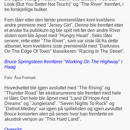
Look (But You Better Not Touch)" og "The River" fremført, i
tre forskjellige bulker.
Fem låter etter den første premierelåten kom kveldens
andre premiere med "Jersey Girl". Denne ble fremført etter
et ønske fra publikum og ble spilt rett før den andre River
sloten som ble åpnet med "Hungry Heart". Seks låter
senere, rette etter "The River", som var siste låt fra dette
albumet, kom kveldens siste premierelåt med "Darkness
On The Edge Of Town" klassikeren "Racing In The Street".
Bruce Springsteen fremfører "Working On The Highway" i
Haag
Foto: Åsa Formark
Hovedsettet ble igjen avsluttet med "The Rising" og
"Thunder Road" før ekstranumrene ble fremført med hele
ni låter. Det hele ble åpnet med "Land Of Hope And
Dreams" og "Jungleland". "Seven Nights To Rock" og
"Detroit Medley" var igjen på spillelisten og igjen avsluttet
Bruce konserten alen på senen hvor han fremførte en
akustisk versjon av "This Hard Land".
Oversikt: