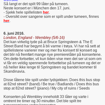
Så langt er det spilt 99 låter på turneen.
Neste konsert er i München den 17. juni.
- Sjekk hele spillelisten
her
.
- Oversikt over sangene som er spilt under turneen, finnes
her
.
6. juni 2016.
London, England - Wembley (5/6-16)
Det kan virkelig tyde på at Bruce Springsteen & The E
Street Band har begynt å bli varme i trøya. Vi har nå sett at
spillelistene varierer mer og mer fra konsert til konsert og
det blir nå fremført mange nye premierelåter på konsertene.
Om dette fortsetter, vil kun tiden vise men det ser ut som om
vi får en veldig spennende fortsettelse på turneen og det er
nå heller ikke lenge til Springsteen og bandet kommer til
Skandinavia.
Disse låtene ble spilt under lydsjekken: Does this bus stop
at 82nd street? (band) / Be true / Badlands / Does this bus
stop at 82nd street? (piano) / My city of ruins / Seeds
Konserten på Wembley inneholdt 33 låter og varte i
omtrent tre timer og 30 minutter. Det ble spilt tre