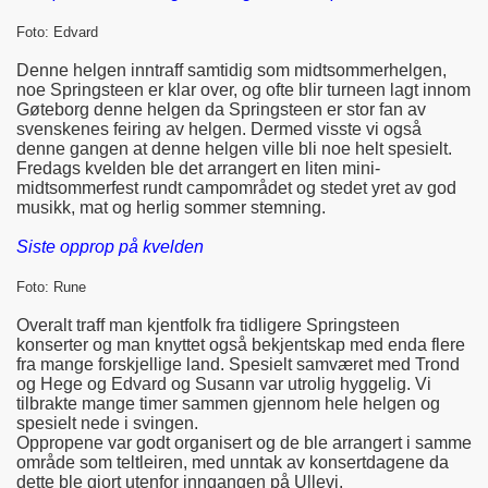
Foto: Edvard
Denne helgen inntraff samtidig som midtsommerhelgen,
noe Springsteen er klar over, og ofte blir turneen lagt innom
Gøteborg denne helgen da Springsteen er stor fan av
svenskenes feiring av helgen. Dermed visste vi også
denne gangen at denne helgen ville bli noe helt spesielt.
Fredags kvelden ble det arrangert en liten mini-
midtsommerfest rundt campområdet og stedet yret av god
musikk, mat og herlig sommer stemning.
Siste opprop på kvelden
Foto: Rune
Overalt traff man kjentfolk fra tidligere Springsteen
konserter og man knyttet også bekjentskap med enda flere
fra mange forskjellige land. Spesielt samværet med Trond
og Hege og Edvard og Susann var utrolig hyggelig. Vi
tilbrakte mange timer sammen gjennom hele helgen og
spesielt nede i svingen.
Oppropene var godt organisert og de ble arrangert i samme
område som teltleiren, med unntak av konsertdagene da
dette ble gjort utenfor inngangen på Ullevi.