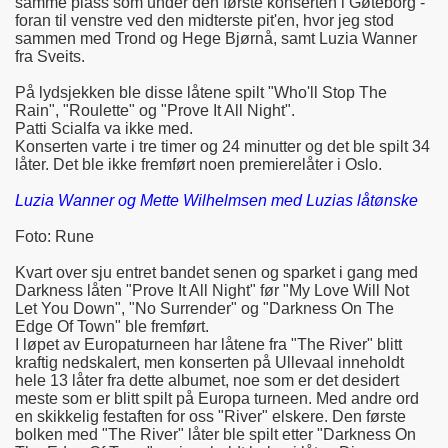
samme plass som under den første konserten i Gøteborg -
foran til venstre ved den midterste pit'en, hvor jeg stod
sammen med Trond og Hege Bjørnå, samt Luzia Wanner
fra Sveits.
På lydsjekken ble disse låtene spilt "Who'll Stop The
Rain", "Roulette" og "Prove It All Night".
Patti Scialfa va ikke med.
Konserten varte i tre timer og 24 minutter og det ble spilt 34
låter. Det ble ikke fremført noen premierelåter i Oslo.
Luzia Wanner og Mette Wilhelmsen med Luzias låtønske
Foto: Rune
Kvart over sju entret bandet senen og sparket i gang med
Darkness låten "Prove It All Night" før "My Love Will Not
Let You Down", "No Surrender" og "Darkness On The
Edge Of Town" ble fremført.
I løpet av Europaturneen har låtene fra "The River" blitt
kraftig nedskalert, men konserten på Ullevaal inneholdt
hele 13 låter fra dette albumet, noe som er det desidert
meste som er blitt spilt på Europa turneen. Med andre ord
en skikkelig festaften for oss "River" elskere. Den første
bolken med "The River" låter ble spilt etter "Darkness On