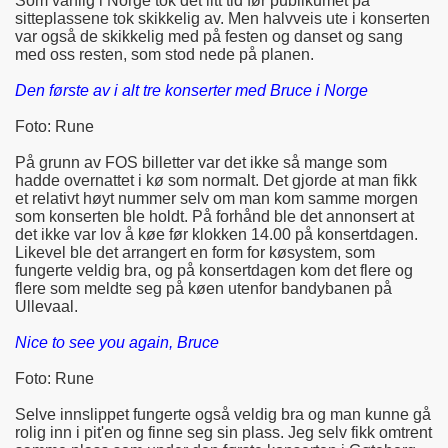
Som vanlig i Norge tok det litt tid før publikumet på
sitteplassene tok skikkelig av. Men halvveis ute i konserten
var også de skikkelig med på festen og danset og sang
med oss resten, som stod nede på planen.
Den første av i alt tre konserter med Bruce i Norge
Foto: Rune
På grunn av FOS billetter var det ikke så mange som
hadde overnattet i kø som normalt. Det gjorde at man fikk
et relativt høyt nummer selv om man kom samme morgen
som konserten ble holdt. På forhånd ble det annonsert at
det ikke var lov å køe før klokken 14.00 på konsertdagen.
Likevel ble det arrangert en form for køsystem, som
fungerte veldig bra, og på konsertdagen kom det flere og
flere som meldte seg på køen utenfor bandybanen på
Ullevaal.
Nice to see you again, Bruce
Foto: Rune
Selve innslippet fungerte også veldig bra og man kunne gå
rolig inn i pit'en og finne seg sin plass. Jeg selv fikk omtrent