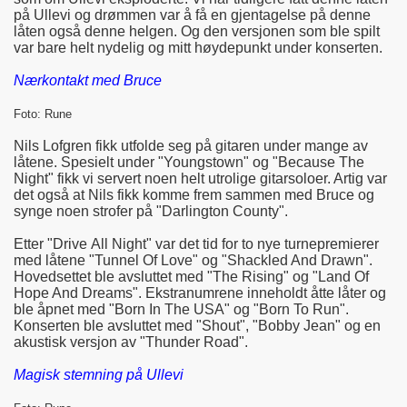
på Ullevi og drømmen var å få en gjentagelse på denne
låten også denne helgen. Og den versjonen som ble spilt
var bare helt nydelig og mitt høydepunkt under konserten.
Nærkontakt med Bruce
Foto: Rune
Nils Lofgren fikk utfolde seg på gitaren under mange av
låtene. Spesielt under "Youngstown" og "Because The
Night" fikk vi servert noen helt utrolige gitarsoloer. Artig var
det også at Nils fikk komme frem sammen med Bruce og
synge noen strofer på "Darlington County".
Etter "Drive All Night" var det tid for to nye turnepremierer
med låtene "Tunnel Of Love" og "Shackled And Drawn".
Hovedsettet ble avsluttet med "The Rising" og "Land Of
Hope And Dreams". Ekstranumrene inneholdt åtte låter og
ble åpnet med "Born In The USA" og "Born To Run".
Konserten ble avsluttet med "Shout", "Bobby Jean" og en
akustisk versjon av "Thunder Road".
Magisk stemning på Ullevi