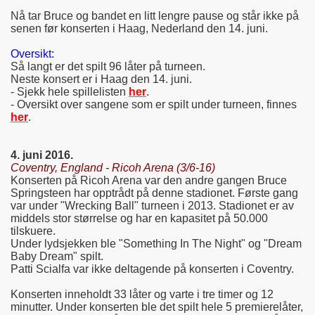
Nå tar Bruce og bandet en litt lengre pause og står ikke på
senen før konserten i Haag, Nederland den 14. juni.
Oversikt:
Så langt er det spilt 96 låter på turneen.
Neste konsert er i Haag den 14. juni.
- Sjekk hele spillelisten
her
.
- Oversikt over sangene som er spilt under turneen, finnes
her
.
4. juni 2016.
Coventry, England - Ricoh Arena (3/6-16)
Konserten på Ricoh Arena var den andre gangen Bruce
Springsteen har opptrådt på denne stadionet. Første gang
var under "Wrecking Ball" turneen i 2013. Stadionet er av
middels stor størrelse og har en kapasitet på 50.000
tilskuere.
Under lydsjekken ble "Something In The Night" og "Dream
Baby Dream" spilt.
Patti Scialfa var ikke deltagende på konserten i Coventry.
Konserten inneholdt 33 låter og varte i tre timer og 12
minutter. Under konserten ble det spilt hele 5 premierelåter,