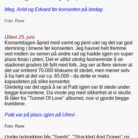
Meg, Arild og Edvard før konserten på lørdag
Foto: Rune
Ullevi 25. juni.
Konsertdagen åpnet med varmt og pent vær og det var god
stemning i timene før konserten. Jeg havnet helt fremme
ved midten av senen på andre rad og hadde igjen en super
plass foran i piten. Det er alltid utrolig fasinerende å se
stadionet gradvis bli fyllt med folk. Jeg ser at flere skriver at
det var omtrent 70.000 tilskuere til stedet, men mener selv
å ha hørt at det var ca. 65.000 - da dette er maks
kapasiteten på slike konserter.
Gledelig var det også å se at Patti igjen var til stede under
begge konsertene. Da visste jeg med sikkerhet at vi skulle
få låter fra "Tunnel Of Love" albumet, noe vi gjorde begge
kveldene.
Patti var på plass igjen på Ullevi
Foto: Rune
Under lydsjekken ble "Seeds", "Shackled And Drawn" og