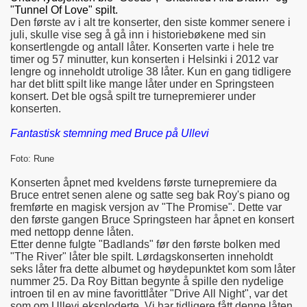
"Tunnel Of Love" spilt.
Den første av i alt tre konserter, den siste kommer senere i
juli, skulle vise seg å gå inn i historiebøkene med sin
konsertlengde og antall låter. Konserten varte i hele tre
timer og 57 minutter, kun konserten i Helsinki i 2012 var
lengre og inneholdt utrolige 38 låter. Kun en gang tidligere
har det blitt spilt like mange låter under en Springsteen
konsert. Det ble også spilt tre turnepremierer under
konserten.
Fantastisk stemning med Bruce på Ullevi
Foto: Rune
Konserten åpnet med kveldens første turnepremiere da
Bruce entret senen alene og satte seg bak Roy's piano og
fremførte en magisk versjon av "The Promise". Dette var
den første gangen Bruce Springsteen har åpnet en konsert
med nettopp denne låten.
Etter denne fulgte "Badlands" før den første bolken med
"The River" låter ble spilt. Lørdagskonserten inneholdt
seks låter fra dette albumet og høydepunktet kom som låter
nummer 25. Da Roy Bittan begynte å spille den nydelige
introen til en av mine favorittlåter "Drive All Night", var det
som om Ullevi eksploderte. Vi har tidligere fått denne låten