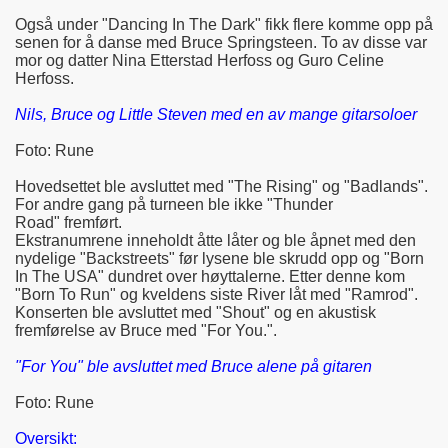
Også under "Dancing In The Dark" fikk flere komme opp på
senen for å danse med Bruce Springsteen. To av disse var
mor og datter Nina Etterstad Herfoss og Guro Celine
Herfoss.
Nils, Bruce og Little Steven med en av mange gitarsoloer
Foto: Rune
Hovedsettet ble avsluttet med "The Rising" og "Badlands".
For andre gang på turneen ble ikke "Thunder
Road" fremført.
Ekstranumrene inneholdt åtte låter og ble åpnet med den
nydelige "Backstreets" før lysene ble skrudd opp og "Born
In The USA" dundret over høyttalerne. Etter denne kom
"Born To Run" og kveldens siste River låt med "Ramrod".
Konserten ble avsluttet med "Shout" og en akustisk
fremførelse av Bruce med "For You.".
"For You" ble avsluttet med Bruce alene på gitaren
Foto: Rune
Oversikt: