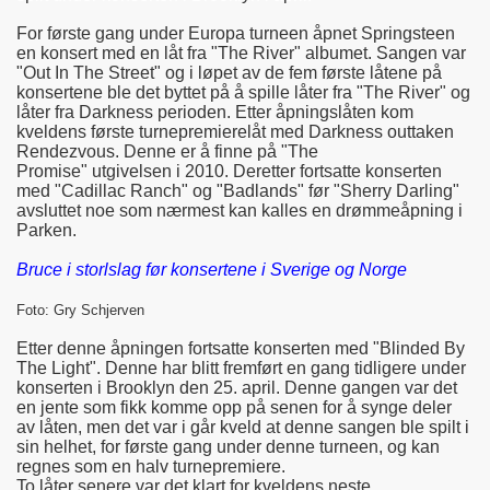
For første gang under Europa turneen åpnet Springsteen
en konsert med en låt fra "The River" albumet. Sangen var
"Out In The Street" og i løpet av de fem første låtene på
konsertene ble det byttet på å spille låter fra "The River" og
låter fra Darkness perioden. Etter åpningslåten kom
kveldens første turnepremierelåt med Darkness outtaken
Rendezvous. Denne er å finne på "The
Promise" utgivelsen i 2010. Deretter fortsatte konserten
med "Cadillac Ranch" og "Badlands" før "Sherry Darling"
avsluttet noe som nærmest kan kalles en drømmeåpning i
Parken.
Bruce i storlslag før konsertene i Sverige og Norge
Foto: Gry Schjerven
Etter denne åpningen fortsatte konserten med "Blinded By
The Light". Denne har blitt fremført en gang tidligere under
konserten i Brooklyn den 25. april. Denne gangen var det
en jente som fikk komme opp på senen for å synge deler
av låten, men det var i går kveld at denne sangen ble spilt i
sin helhet, for første gang under denne turneen, og kan
regnes som en halv turnepremiere.
To låter senere var det klart for kveldens neste