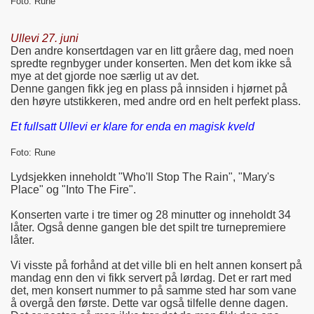
Foto: Rune
Ullevi 27. juni
Den andre konsertdagen var en litt gråere dag, med noen
spredte regnbyger under konserten. Men det kom ikke så
mye at det gjorde noe særlig ut av det.
Denne gangen fikk jeg en plass på innsiden i hjørnet på
den høyre utstikkeren, med andre ord en helt perfekt plass.
Et fullsatt Ullevi er klare for enda en magisk kveld
Foto: Rune
Lydsjekken inneholdt "Who'll Stop The Rain", "Mary's
Place" og "Into The Fire".
Konserten varte i tre timer og 28 minutter og inneholdt 34
låter. Også denne gangen ble det spilt tre turnepremiere
låter.
Vi visste på forhånd at det ville bli en helt annen konsert på
mandag enn den vi fikk servert på lørdag. Det er rart med
det, men konsert nummer to på samme sted har som vane
å overgå den første. Dette var også tilfelle denne dagen.