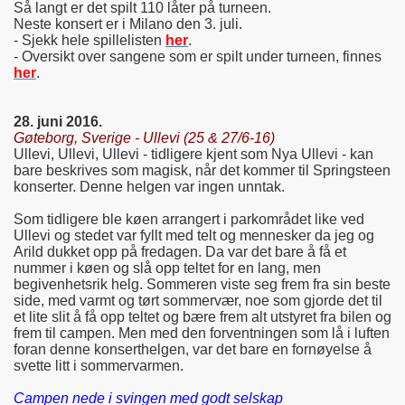
Så langt er det spilt 110 låter på turneen.
Neste konsert er i Milano den 3. juli.
- Sjekk hele spillelisten
her
.
- Oversikt over sangene som er spilt under turneen, finnes
her
.
28. juni 2016.
Gøteborg, Sverige - Ullevi (25 & 27/6-16)
Ullevi, Ullevi, Ullevi - tidligere kjent som Nya Ullevi - kan
bare beskrives som magisk, når det kommer til Springsteen
konserter. Denne helgen var ingen unntak.
Som tidligere ble køen arrangert i parkområdet like ved
Ullevi og stedet var fyllt med telt og mennesker da jeg og
Arild dukket opp på fredagen. Da var det bare å få et
nummer i køen og slå opp teltet for en lang, men
begivenhetsrik helg. Sommeren viste seg frem fra sin beste
side, med varmt og tørt sommervær, noe som gjorde det til
et lite slit å få opp teltet og bære frem alt utstyret fra bilen og
frem til campen. Men med den forventningen som lå i luften
foran denne konserthelgen, var det bare en fornøyelse å
svette litt i sommervarmen.
Campen nede i svingen med godt selskap