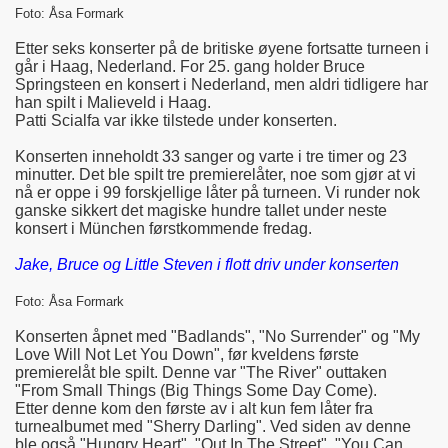
Foto: Åsa Formark
Etter seks konserter på de britiske øyene fortsatte turneen i
går i Haag, Nederland. For 25. gang holder Bruce
Springsteen en konsert i Nederland, men aldri tidligere har
han spilt i Malieveld i Haag.
Patti Scialfa var ikke tilstede under konserten.
Konserten inneholdt 33 sanger og varte i tre timer og 23
minutter. Det ble spilt tre premierelåter, noe som gjør at vi
nå er oppe i 99 forskjellige låter på turneen. Vi runder nok
ganske sikkert det magiske hundre tallet under neste
konsert i München førstkommende fredag.
Jake, Bruce og Little Steven i flott driv under konserten
Foto: Åsa Formark
Konserten åpnet med "Badlands", "No Surrender" og "My
Love Will Not Let You Down", før kveldens første
premierelåt ble spilt. Denne var "The River" outtaken
"From Small Things (Big Things Some Day Come).
Etter denne kom den første av i alt kun fem låter fra
turnealbumet med "Sherry Darling". Ved siden av denne
ble også "Hungry Heart", "Out In The Street", "You Can