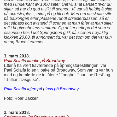
med i underkant av 1000 seter. Det vil si at uansett hvor du
sitter, så har du god utsikt til scenen. Vi var så heldig å sitte
på orkesterplass, midt på og litt bak. Men om du skulle sitte
på balkongen eller plassene rundt orkesterplassen, så er
det såpass kort avstand til scenen at man føler at man sitter
rett i begivenhetens sentrum. Og det er nettopp det som er
essensen her. I det Springsteen gikk på scenen nøyaktig
klokken 20.00, til annonsert tid, var det som om det var kun
du og Bruce i rommet...
3. mars 2018.
Patti Scialfa tilbake på Broadway
Etter å ha vært fraværende på åpningsforestillingen, var
Patti Scialfa igjen tilbake på Broadway. Som vanlig var hun
med og fremførte de to låtene "Tougher Than the Rest" og
"Brilliant Disguise".
Patti Scialfa igjen på plass på Broadway
Foto: Roar Bakken
2. mars 2018.