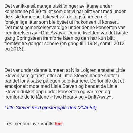
Det var ikke så mange utskiftninger av låtene under
konsertene på 80-tallet som det vi har blitt vant med under
de siste turneene. Likevel var det også her en del
forskjellige låter som ble byttet ut fra konsert til konsert.
Det mest bemerkelsesverdige under denne konserten var
fremførelsen av «Drift Away». Denne kvelden var det første
gang Springsteen fremførte låten og den har kun blitt
fremført tre ganger senere (en gang til i 1984, samt i 2012
og 2013).
Det var under denne turneen at Nils Lofgren erstattet Little
Steven som gitarist, etter at Little Steven hadde sluttet i
bandet for å satse på egen solo-karriere. Derfor ble det et
emosjonelt møte med Little Steven og bandet da Little
Steven dukket opp under konserten og var med og
fremførte de to låtene «Two Heart» og «Drift Away».
Little Steven med gjesteopptreden (20/8-84)
Les mer om Live Vaults
her
.