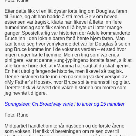
Foto: Rune
Etter dette fikk vi en litt dyster fortelling om Douglas, faren
til Bruce, og alt han hadde å stri med. Selv om hoved
essensen var tragisk, klarte han likevel å flette inn flere
humorinnslag som fikk salen til å bryte ut i latter mange
ganger. Spesielt artig var historien der Adele kommanderte
Bruce inn i den lokale baren for å hente hjem faren. Man
kan tenke seg hvor ydmykende det var for Douglas å se en
ung Bruce komme inn i de voksnes verden – et sted hvor
ingen unger hørte hjemme. Men en ting som var enda
pinligere, var at denne «ung-jyplingen» fortalte faren, slik at
alle kunne høre det, at «Mamma har sagt at du skal hjem».
En helt utrolig fengende historie, men likevel så tragisk.
Denne historien førte inn i en naken og vakker versjon av
«My Father’s House», hvor Bruce spilte munnspill og gitar.
Deretter fikk vi servert den vakre historien om moren som
jeg nevnte tidligere.
Springsteen On Broadway varte i to timer og 15 minutter
Foto: Rune
Midtpartiet handlet om tenåringstiden og de første årene
som voksen. Her fikk vi beretningen om reisen over til