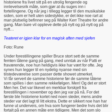
historiene fra livet sitt på en utrolig fengende og
innlevelsesrik måte, som gjør at du suges inn i
fortellingene. Og når jeg i tillegg legger til den musikalske
siden, som er helt uten sidestykke, er det ikke noe rart at
man plutselig befinner seg på Walter Kerr Theatre for andre
gang. Man bare vil oppleve dette på nytt og på nytt og på
nytt…
Teateret er igjen klar for en magisk aften med sjefen
Foto: Rune
Under forestillingene spiller Bruce stort sett de samme
femten låtene gang på gang, med unntak av når Patti er
fraværende, noe hun heldigvis ikke har vært for ofte. Jeg
synes hun legger til en nydelig nyanse med sin
tilstedeværelse som passer dette showet utmerket.
Vi får servert de samme historiene før de samme låtene
som spilles i den samme rekkefølgen. Men! Og det er stort
Men her. Det var likevel en merkbar forskjell fra
forestillingen i november og den jeg var på nå. For det
første ble historiene kortet ned noen steder, mens andre
steder var det lagt til litt ekstra. Dette er sikkert noe han har
funne ut underveis, om hva som fungerer bedre hvis det blir
fortalt på en annen måte enn tidligere. Men det som slo