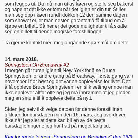
som legges ut. Da må man ut av køen og stelle seg bakerst
og håpe at det ikke er tomt når det igjen er din tur. Stiller
man seg opp i køen rundt klokken 12 den samme dagen
som showet er, er man nesten garantert å få tilbud om å
kjøpe en billett. Så her er det gode muligheter til å skaffe
seg en billett til denne magiske forestillingen.
Ta gjerne kontakt med meg angående spørsmål om dette.
14. mars 2018.
Springsteen On Broadway #2
I morgen går turen igjen til New York for å se Bruce
Springsteen for andre gang på Broadway. Første gang var i
november i fjor høst og det var en opplevelse for livet. Det
å få oppleve Bruce Springsteen i en slik setting er noe man
ikke opplever altfor ofte og jeg må innrømme at jeg gleder
meg en smule til å oppleve dette på nytt.
Siden jeg selv fikk velge datoen for denne forestillinen,
gikk jeg for bursdagen min den 16. mars. Jeg overdriver
ikke når jeg sier at dette kan bli en av de beste
bursdagfeiringene jeg har hatt på meget lang tid.
Klar for runde to med "Springsteen on Broadway" den 16/3.