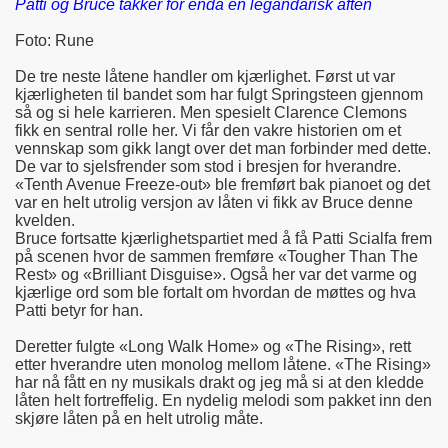
Patti og Bruce takker for enda en legandarisk aften
Foto: Rune
De tre neste låtene handler om kjærlighet. Først ut var
kjærligheten til bandet som har fulgt Springsteen gjennom
så og si hele karrieren. Men spesielt Clarence Clemons
fikk en sentral rolle her. Vi får den vakre historien om et
vennskap som gikk langt over det man forbinder med dette.
De var to sjelsfrender som stod i bresjen for hverandre.
«Tenth Avenue Freeze-out» ble fremført bak pianoet og det
var en helt utrolig versjon av låten vi fikk av Bruce denne
kvelden.
Bruce fortsatte kjærlighetspartiet med å få Patti Scialfa frem
på scenen hvor de sammen fremføre «Tougher Than The
Rest» og «Brilliant Disguise». Også her var det varme og
kjærlige ord som ble fortalt om hvordan de møttes og hva
Patti betyr for han.
Deretter fulgte «Long Walk Home» og «The Rising», rett
etter hverandre uten monolog mellom låtene. «The Rising»
har nå fått en ny musikals drakt og jeg må si at den kledde
låten helt fortreffelig. En nydelig melodi som pakket inn den
skjøre låten på en helt utrolig måte.