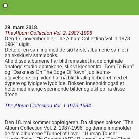
29. mars 2018.
The Album Collection Vol. 2, 1987-1996
Den 17. november ble "The Album Collection Vol. 1 1973-
1984" utgitt.
Dette er en samling med de sju første albumene samlet i
en eksklusiv samleboks.
Alle disse albumene har blitt remastret fra de originale
analoge studio-opptakene, slik vi kjenner fra "Born To Run"
og "Darkness On The Edge Of Town" jubileums-
utgivelsene, og lyden har nå blitt kraftig forbedret med et
dypere og fyldigere lydbilde. Boksen inneholdt også et
hefte med mange spennende bilder og utklipp fra disse
årene.
de)
The Album Collection Vol. 1 1973-1984
Den 18. mai kommer oppfølgeren. Da slippes boksen "The
Album Collection Vol. 2, 1987-1996" og denne inneholder
de fem albumene "Tunnel of Love", "Human Touch",