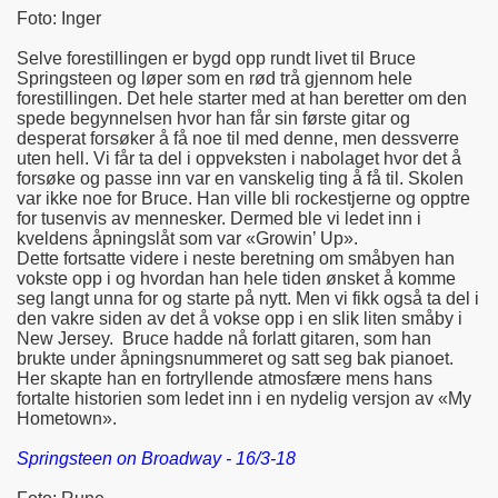
Foto: Inger
Selve forestillingen er bygd opp rundt livet til Bruce
Springsteen og løper som en rød trå gjennom hele
forestillingen. Det hele starter med at han beretter om den
spede begynnelsen hvor han får sin første gitar og
desperat forsøker å få noe til med denne, men dessverre
uten hell. Vi får ta del i oppveksten i nabolaget hvor det å
forsøke og passe inn var en vanskelig ting å få til. Skolen
var ikke noe for Bruce. Han ville bli rockestjerne og opptre
for tusenvis av mennesker. Dermed ble vi ledet inn i
kveldens åpningslåt som var «Growin’ Up».
Dette fortsatte videre i neste beretning om småbyen han
vokste opp i og hvordan han hele tiden ønsket å komme
seg langt unna for og starte på nytt. Men vi fikk også ta del i
den vakre siden av det å vokse opp i en slik liten småby i
New Jersey. Bruce hadde nå forlatt gitaren, som han
brukte under åpningsnummeret og satt seg bak pianoet.
Her skapte han en fortryllende atmosfære mens hans
fortalte historien som ledet inn i en nydelig versjon av «My
Hometown».
Springsteen on Broadway - 16/3-18