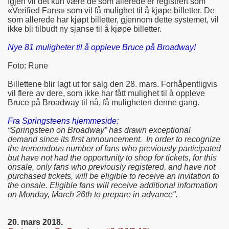
Igjen vil det kun være de som allerede er registrert som
«Verified Fans» som vil få mulighet til å kjøpe billetter. De
som allerede har kjøpt billetter, gjennom dette systemet, vil
ikke bli tilbudt ny sjanse til å kjøpe billetter.
Nye 81 muligheter til å oppleve Bruce på Broadway!
Foto: Rune
Billettene blir lagt ut for salg den 28. mars. Forhåpentligvis
vil flere av dere, som ikke har fått mulighet til å oppleve
Bruce på Broadway til nå, få muligheten denne gang.
Fra Springsteens hjemmeside:
“Springsteen on Broadway” has drawn exceptional
demand since its first announcement. In order to recognize
the tremendous number of fans who previously participated
but have not had the opportunity to shop for tickets, for this
onsale, only fans who previously registered, and have not
purchased tickets, will be eligible to receive an invitation to
the onsale. Eligible fans will receive additional information
on Monday, March 26th to prepare in advance".
20. mars 2018.