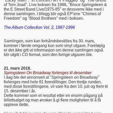
"Lucky Town", "In Concert / MTV Plugged" og "The Ghost
of Tom Joad". Live boksen fra 1986, "Bruce Springsteen &
the E Street Band Live/1975-85" er dessverre ikke med i
denne samlingen. I tillegg blir også EP'ene "Chimes of
Freedom" og "Blood Brothers" med i boksen.
The Album Collection Vol. 2, 1987-1996
Samlingen, som kan forhåndsbestilles fra 30. mars,
kommer i første omgang kun som vinyl utgave. Foreløpig
er det ikke gitt ut informasjon om denne samlingen også
blir utgitt i CD format, som den forrige utgaven ble.
21. mars 2018.
Springsteen On Broadway forlenges til desember
I dag ble det annonsert at "Springsteen on Broadway"
forlenges med hele 81 forestillinger. Den tredje runden,
med disse forestillingene, vil vare fra den 10. juli og frem til
15. desember i år.
Dette kommer som et resultat etter en enorm pågang på
billettsalget og man ønsker å gi flere muligheten til å få
oppleve dette.