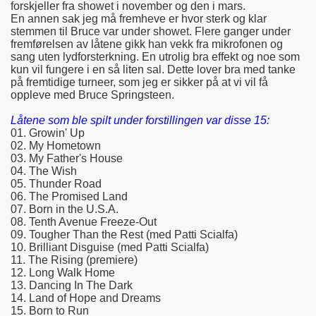
forskjeller fra showet i november og den i mars.
En annen sak jeg må fremheve er hvor sterk og klar
stemmen til Bruce var under showet. Flere ganger under
fremførelsen av låtene gikk han vekk fra mikrofonen og
sang uten lydforsterkning. En utrolig bra effekt og noe som
kun vil fungere i en så liten sal. Dette lover bra med tanke
på fremtidige turneer, som jeg er sikker på at vi vil få
oppleve med Bruce Springsteen.
Låtene som ble spilt under forstillingen var disse 15:
01. Growin' Up
02. My Hometown
03. My Father's House
04. The Wish
05. Thunder Road
06. The Promised Land
07. Born in the U.S.A.
08. Tenth Avenue Freeze-Out
09. Tougher Than the Rest (med Patti Scialfa)
10. Brilliant Disguise (med Patti Scialfa)
11. The Rising (premiere)
12. Long Walk Home
13. Dancing In The Dark
14. Land of Hope and Dreams
15. Born to Run