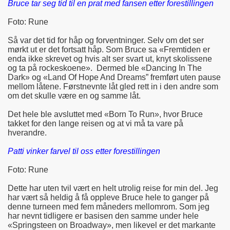
Bruce tar seg tid til en prat med fansen etter forestillingen
Foto: Rune
Så var det tid for håp og forventninger. Selv om det ser
mørkt ut er det fortsatt håp. Som Bruce sa «Fremtiden er
enda ikke skrevet og hvis alt ser svart ut, knyt skolissene
og ta på rockeskoene». Dermed ble «Dancing In The
Dark» og «Land Of Hope And Dreams” fremført uten pause
mellom låtene. Førstnevnte låt gled rett in i den andre som
om det skulle være en og samme låt.
Det hele ble avsluttet med «Born To Run», hvor Bruce
takket for den lange reisen og at vi må ta vare på
hverandre.
Patti vinker farvel til oss etter forestillingen
Foto: Rune
Dette har uten tvil vært en helt utrolig reise for min del. Jeg
har vært så heldig å få oppleve Bruce hele to ganger på
denne turneen med fem måneders mellomrom. Som jeg
har nevnt tidligere er basisen den samme under hele
«Springsteen on Broadway», men likevel er det markante