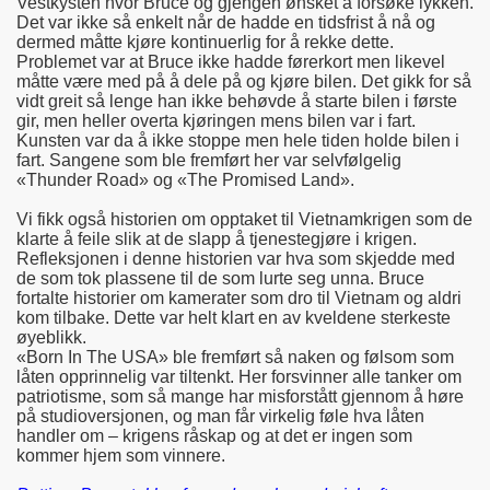
Vestkysten hvor Bruce og gjengen ønsket å forsøke lykken.
Det var ikke så enkelt når de hadde en tidsfrist å nå og
dermed måtte kjøre kontinuerlig for å rekke dette.
Problemet var at Bruce ikke hadde førerkort men likevel
måtte være med på å dele på og kjøre bilen. Det gikk for så
vidt greit så lenge han ikke behøvde å starte bilen i første
gir, men heller overta kjøringen mens bilen var i fart.
Kunsten var da å ikke stoppe men hele tiden holde bilen i
fart. Sangene som ble fremført her var selvfølgelig
«Thunder Road» og «The Promised Land».
Vi fikk også historien om opptaket til Vietnamkrigen som de
klarte å feile slik at de slapp å tjenestegjøre i krigen.
Refleksjonen i denne historien var hva som skjedde med
de som tok plassene til de som lurte seg unna. Bruce
fortalte historier om kamerater som dro til Vietnam og aldri
kom tilbake. Dette var helt klart en av kveldene sterkeste
øyeblikk.
«Born In The USA» ble fremført så naken og følsom som
låten opprinnelig var tiltenkt. Her forsvinner alle tanker om
patriotisme, som så mange har misforstått gjennom å høre
på studioversjonen, og man får virkelig føle hva låten
handler om – krigens råskap og at det er ingen som
kommer hjem som vinnere.