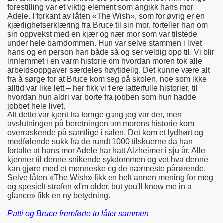
forestilling var et viktig element som angikk hans mor
Adele. I forkant av låten «The Wish», som for øvrig er en
kjærlighetserklæring fra Bruce til sin mor, forteller han om
sin oppvekst med en kjær og nær mor som var tilstede
under hele barndommen. Hun var selve stammen i livet
hans og en person han både så og ser veldig opp til. Vi blir
innlemmet i en varm historie om hvordan moren tok alle
arbeidsoppgaver særdeles høytidelig. Det kunne være alt
fra å sørge for at Bruce kom seg på skolen, noe som ikke
alltid var like lett – her fikk vi flere latterfulle historier, til
hvordan hun aldri var borte fra jobben som hun hadde
jobbet hele livet.
Alt dette var kjent fra forrige gang jeg var der, men
avslutningen på beretningen om morens historie kom
overraskende på samtlige i salen. Det kom et lydhørt og
medfølende sukk fra de rundt 1000 tilskuerne da han
fortalte at hans mor Adele har hatt Alzheimer i sju år. Alle
kjenner til denne snikende sykdommen og vet hva denne
kan gjøre med et menneske og de nærmeste pårørende.
Selve låten «The Wish» fikk en helt annen mening for meg
og spesielt strofen «I'm older, but you'll know me in a
glance» fikk en ny betydning.
Patti og Bruce fremførte to låter sammen