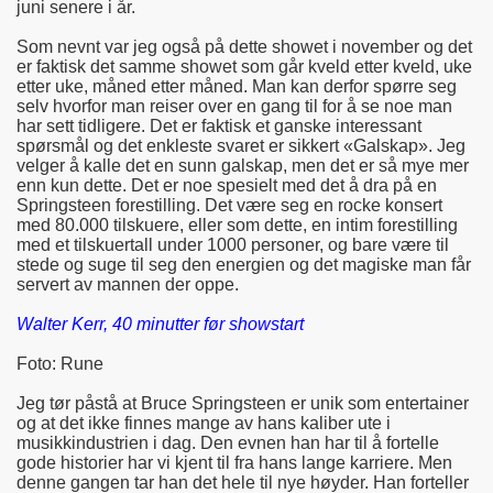
juni senere i år.
Som nevnt var jeg også på dette showet i november og det
er faktisk det samme showet som går kveld etter kveld, uke
etter uke, måned etter måned. Man kan derfor spørre seg
selv hvorfor man reiser over en gang til for å se noe man
har sett tidligere. Det er faktisk et ganske interessant
spørsmål og det enkleste svaret er sikkert «Galskap». Jeg
velger å kalle det en sunn galskap, men det er så mye mer
enn kun dette. Det er noe spesielt med det å dra på en
Springsteen forestilling. Det være seg en rocke konsert
med 80.000 tilskuere, eller som dette, en intim forestilling
med et tilskuertall under 1000 personer, og bare være til
stede og suge til seg den energien og det magiske man får
servert av mannen der oppe.
Walter Kerr, 40 minutter før showstart
Foto: Rune
Jeg tør påstå at Bruce Springsteen er unik som entertainer
og at det ikke finnes mange av hans kaliber ute i
musikkindustrien i dag. Den evnen han har til å fortelle
gode historier har vi kjent til fra hans lange karriere. Men
denne gangen tar han det hele til nye høyder. Han forteller