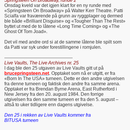
Springsteen On Broadway, runde 2
Onsdag kveld var det igjen klart for en ny runde med
«Springsteen On Broadway» på Walter Kerr Theatre. Patti
Scialfa var fraværende på grunn av ryggplager og dermed
ble både «Brilliant Disguise» og «Tougher Than The Rest»
byttet ut med de to låtene «Long Time Coming» og «The
Ghost Of Tom Joad».
Det vil med andre ord si at de samme låtene ble spilt som
da Patti var syk under forestillingene i romjulen.
-----------------------------------------------
Live Vaults, The Live Archives nr. 25
I dag ble den 25 utgaven av Live Vaults gitt ut på
brucepringsteen.net
. Opptaket som nå er utgitt, er fra
«Born In The USA» turneen. Dette er den andre utgivelsen
fra denne turneen og faktisk den andre fra samme arena.
Opptaket er fra Brendan Byrne Arena, East Rutherford i
New Jersey fra den 20. august 1984. Den forrige
utgivelsen fra den samme turneen er fra den 5. august –
altså to uker tidligere enn dagens utgivelse.
Den 25 i rekken av Live Vaults kommer fra
BITUSA turneen