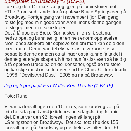
Springsteen On Broadway #2 (16/3-18)
Torsdag den 15. mars var jeg igjen på tur vestover mot
«The Promised Land», for å oppleve Bruce Springsteen på
Broadway. Forrige gang var i november i fjor. Den gang
reiste jeg med min gode venn Aron, mens denne gangen
reiste jeg med min kone Inger.
Det å få oppleve Bruce Springsteen i en slik setting,
nedstrippet og bunn ærlig, er en helt enorm opplevelse.
Men, enda sterkere blir opplevelsen om man kan dele den
med andre. Derfor var det ekstra stas at vi kunne reise
begge to denne gangen og at Inger også kunne få ta del i
denne gleden/galskapen. Nå har hun faktisk vært så heldig
å få oppleve Bruce på en del konserter, også de tre store
og kanskje mest unike turneene: «The Ghost Of Tom Joad»
i 1996, "Devils And Dust" i 2005 og nå på Broadway.
Jeg og Inger på plass i Walter Kerr Theatre (16/3-18)
Foto: Rune
Vi var på forstillingen den 16. mars, som for øvrig var på
min bursdag og kanskje tidenes bursdagsfeiring for min
del. Dette var den 92. forestillingen så langt på
«Springsteen on Broadway». Det skal totalt holdes 155
forestillinger på Broadway og det hele avsluttes den 30.