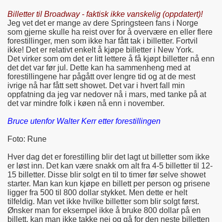
Billetter til Broadway - faktisk ikke vanskelig (oppdatert)!
Jeg vet det er mange av dere Springsteen fans i Norge
som gjerne skulle ha reist over for å overvære en eller flere
forestillinger, men som ikke har fått tak i billetter. Fortvil
ikke! Det er relativt enkelt å kjøpe billetter i New York.
Det virker som om det er litt lettere å få kjøpt billetter nå enn
det det var før jul. Dette kan ha sammenheng med at
forestillingene har pågått over lengre tid og at de mest
ivrige nå har fått sett showet. Det var i hvert fall min
oppfatning da jeg var nedover nå i mars, med tanke på at
det var mindre folk i køen nå enn i november.
Bruce utenfor Walter Kerr etter forestillingen
Foto: Rune
Hver dag det er forestilling blir det lagt ut billetter som ikke
er løst inn. Det kan være snakk om alt fra 4-5 billetter til 12-
15 billetter. Disse blir solgt en til to timer før selve showet
starter. Man kan kun kjøpe en billett per person og prisene
ligger fra 500 til 800 dollar stykket. Men dette er helt
tilfeldig. Man vet ikke hvilke billetter som blir solgt først.
Ønsker man for eksempel ikke å bruke 800 dollar på en
billett, kan man ikke takke nei og gå for den neste billetten