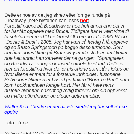
Dette er noe av det jeg skrev etter forrige runde på
Broadway (hele historien kan leses
her
)
Forestillingene på Broadway er noe helt annet enn det vi
før har fått oppleve med Bruce. Tidligere har vi vært vitne til
to soloturneer med "The Ghost Of Tom Joad" i 1995-97 og
"Devils & Dust" i 2005. Jeg har vært så heldig å få oppleve
og se Bruce Springsteen på begge disse turneene. Selv
om årets forestilling på Broadway er akustisk er det likevel
noe helt annet han serverer denne gangen. "Springsteen
on Broadway" er ingen konsert i ordets forstand. Dette er
mer en forestilling hvor det er historiene som står i fokus og
hvor låtene er ment for å forsterke innholdet i historiene.
Selve forestillingen er basert på boken "Born To Run", som
kom i bokhandelen forrige høst. Her får vi hele hans
historie hvor han nakent og ærlig forteller om sin oppvekst
og hvilke utfordringer og gleder dette innebar.
Walter Kerr Theatre er det minste stedet jeg har sett Bruce
opptre
Foto: Rune
Selve stedet, Walter Kerr Theatre, er et lite og intimt teater