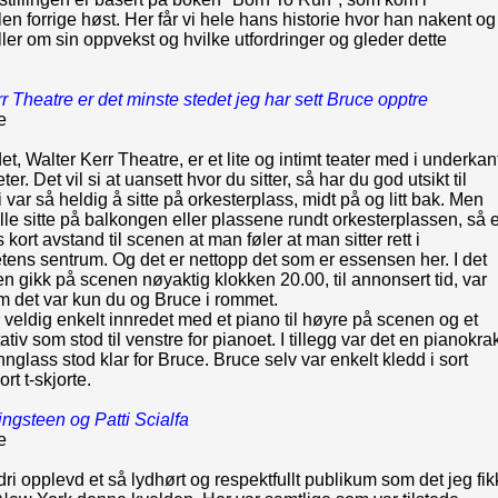
n forrige høst. Her får vi hele hans historie hvor han nakent og
eller om sin oppvekst og hvilke utfordringer og gleder dette
r Theatre er det minste stedet jeg har sett Bruce opptre
e
et, Walter Kerr Theatre, er et lite og intimt teater med i underkan
er. Det vil si at uansett hvor du sitter, så har du god utsikt til
 var så heldig å sitte på orkesterplass, midt på og litt bak. Men
le sitte på balkongen eller plassene rundt orkesterplassen, så e
kort avstand til scenen at man føler at man sitter rett i
ens sentrum. Og det er nettopp det som er essensen her. I det
n gikk på scenen nøyaktig klokken 20.00, til annonsert tid, var
m det var kun du og Bruce i rommet.
veldig enkelt innredet med et piano til høyre på scenen og et
ativ som stod til venstre for pianoet. I tillegg var det en pianokra
nnglass stod klar for Bruce. Bruce selv var enkelt kledd i sort
rt t-skjorte.
ngsteen og Patti Scialfa
e
dri opplevd et så lydhørt og respektfullt publikum som det jeg fik