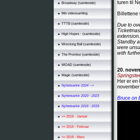
turen til 
Broadway (samleside)
Billettene
Min videosamling
TTTB (samleside)
Due to ove
Ticketmast
High Hopes - (samleside)
extension.
Standby an
Wrecking Ball (samleside)
were unsuc
with furth
The Promise (samleside)
WOAD (samleside)
20. nove
Springste
Magic (samleside)
Her er en 
Nyhetsarkiv 2024 -->
november
Nyhetsarkiv 2020 - 2023
Bruce on
Nyhetsarkiv 2016 - 2019
=> 2016 - Januar
=> 2016 - Februar
=> 2016 - Mars