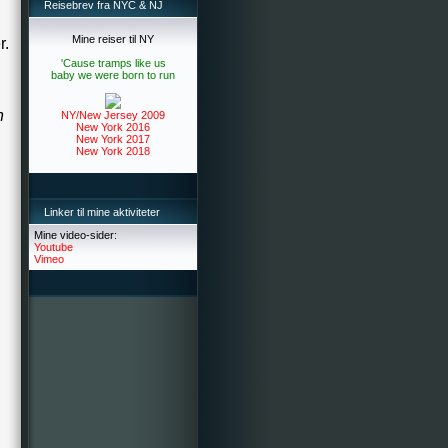
Reisebrev fra NYC & NJ
Mine reiser til NY
r.
'Cause tramps like us
baby we were born to run
n
NY/New Jersey 2009
New York 2016
New York 2017
New York 2018
Linker til mine aktiviteter
Mine video-sider:
Youtube
Vimeo