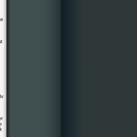
ke
at
lv
er
e
k