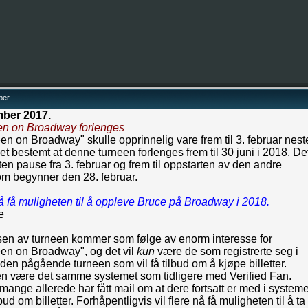
ber
mber 2017.
en on Broadway forlenges
en on Broadway" skulle opprinnelig vare frem til 3. februar nest
det bestemt at denne turneen forlenges frem til 30 juni i 2018. De
liten pause fra 3. februar og frem til oppstarten av den andre
om begynner den 28. februar.
nå få muligheten til å oppleve Bruce på Broadway i 2018.
e
sen av turneen kommer som følge av enorm interesse for
een on Broadway", og det vil
kun
være de som registrerte seg i
 den pågående turneen som vil få tilbud om å kjøpe billetter.
jen være det samme systemet som tidligere med Verified Fan.
o mange allerede har fått mail om at dere fortsatt er med i systeme
bud om billetter. Forhåpentligvis vil flere nå få muligheten til å ta