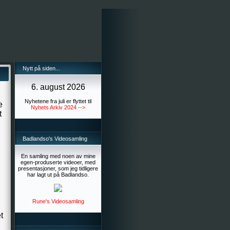
Nytt på siden...
6. august 2026
Nyhetene fra juli er flyttet til
e
Nyhets Arkiv 2024 -->
t
Badlandso's Videosamling
En samling med noen av mine
egen-produserte videoer, med
presentasjoner, som jeg tidligere
har lagt ut på Badlandso.
Rune's Videosamling
t