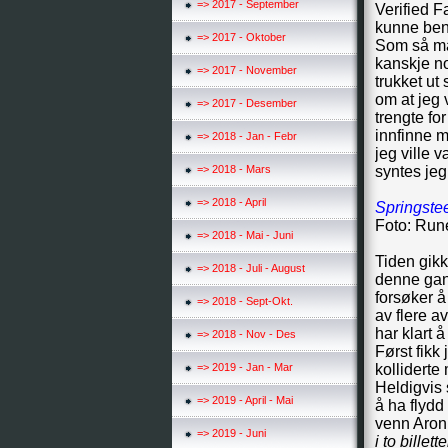
=> 2017 - September
Verified F
kunne beny
=> 2017 - Oktober
Som så ma
kanskje no
=> 2017 - November
trukket ut
om at jeg 
=> 2017 - Desember
trengte fo
innfinne m
=> 2018 - Jan - Febr
jeg ville 
=> 2018 - Mars
syntes jeg
=> 2018 - April
Springste
Foto: Run
=> 2018 - Mai - Juni
Tiden gikk
=> 2018 - Juli - August
denne gan
forsøker å
=> 2018 - Sept-Okt.
av flere a
har klart 
=> 2018 - Nov - Des
Først fikk 
=> 2019 - Jan - Mar
kolliderte
Heldigvis 
=> 2019 - April - Mai
å ha flydd
venn Aron
=> 2019 - Juni
i to bille