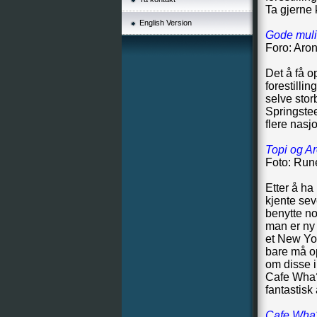
Ta gjerne
English Version
Gode muligh
Foro: Aro
Det å få 
forestilli
selve stor
Springstee
flere nasj
Topi og Ar
Foto: Run
Etter å h
kjente sev
benytte no
man er ny 
et New Yo
bare må op
om disse i
Cafe Wha? 
fantastisk
Cafe Wha?