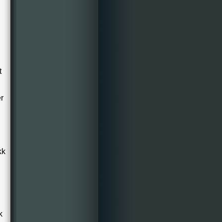
t
r
kk
k