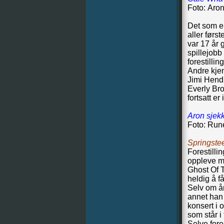
Foto: Aro
Det som er
aller førs
var 17 år
spillejobb
forestillin
Andre kjen
Jimi Hendr
Everly Bro
fortsatt er i
Aron sjekk
Foto: Run
Springst
Forestilli
oppleve me
Ghost Of T
heldig å 
Selv om år
annet han
konsert i o
som står i
Selve fore