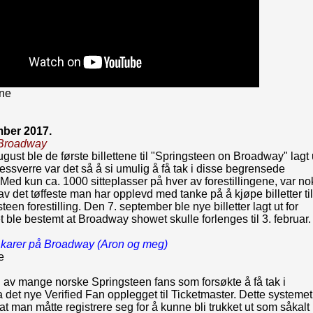
ne
mber 2017.
Broadway
gust ble de første billettene til "Springsteen on Broadway" lagt 
Dessverre var det så å si umulig å få tak i disse begrensede
. Med kun ca. 1000 sitteplasser på hver av forestillingene, var no
av det tøffeste man har opplevd med tanke på å kjøpe billetter til
teen forestilling. Den 7. september ble nye billetter lagt ut for
t ble bestemt at Broadway showet skulle forlenges til 3. februar.
 karer på Broadway (Aron og meg)
e
 av mange norske Springsteen fans som forsøkte å få tak i
via det nye Verified Fan opplegget til Ticketmaster. Dette systemet
 at man måtte registrere seg for å kunne bli trukket ut som såkalt