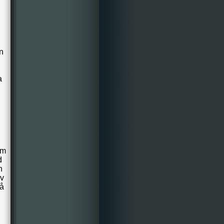
n
a
om
d
n
lv
på