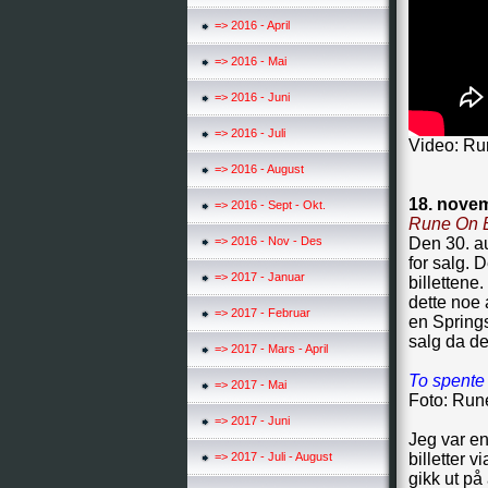
=> 2016 - April
=> 2016 - Mai
=> 2016 - Juni
=> 2016 - Juli
Video: Ru
=> 2016 - August
18. nove
=> 2016 - Sept - Okt.
Rune On 
=> 2016 - Nov - Des
Den 30. au
for salg. 
=> 2017 - Januar
billettene
dette noe 
=> 2017 - Februar
en Springs
salg da de
=> 2017 - Mars - April
To spente
=> 2017 - Mai
Foto: Run
=> 2017 - Juni
Jeg var en
=> 2017 - Juli - August
billetter 
gikk ut på