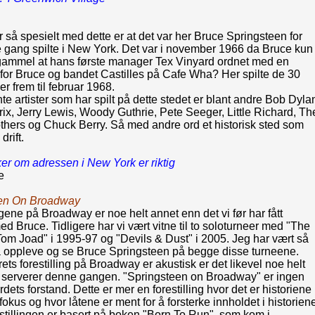
n
 så spesielt med dette er at det var her Bruce Springsteen for
te gang spilte i New York. Det var i november 1966 da Bruce kun
 gammel at hans første manager Tex Vinyard ordnet med en
 for Bruce og bandet Castilles på Cafe Wha? Her spilte de 30
ger frem til februar 1968.
te artister som har spilt på dette stedet er blant andre Bob Dyla
ix, Jerry Lewis, Woody Guthrie, Pete Seeger, Little Richard, Th
thers og Chuck Berry. Så med andre ord et historisk sted som
 drift.
er om adressen i New York er riktig
e
een On Broadway
ngene på Broadway er noe helt annet enn det vi før har fått
d Bruce. Tidligere har vi vært vitne til to soloturneer med "The
om Joad" i 1995-97 og "Devils & Dust" i 2005. Jeg har vært så
få oppleve og se Bruce Springsteen på begge disse turneene.
ets forestilling på Broadway er akustisk er det likevel noe helt
 serverer denne gangen. "Springsteen on Broadway" er ingen
rdets forstand. Dette er mer en forestilling hvor det er historiene
 fokus og hvor låtene er ment for å forsterke innholdet i historien
stillingen er basert på boken "Born To Run", som kom i