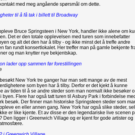
 kontakt med meg angående spørsmål om dette.
eter til å få tak i billett til Broadway
n
oppleve Bruce Springsteen i New York, handler ikke alene om ku
ngen. Det er den totale opplevelsen med turen som innebefatter
byen og alt det den har å tilby - og ikke minst det å treffe andre
n fan rundt konsertlokalet. Her treffer man på gamle bekjente fr
oner og man knytter nye bekjentskap.
on lader opp sammen før forestillingen
e
a besøkt New York tre ganger har man sett mange av de mest
erdighetene som byen har å tilby. Derfor er det kjekt å kunne
e av tiden til å se andre steder som man normalt ikke besøker 
i byen. Flere har også tatt turen til Asbury Park i forbindelse me
rk besøk. Der finner man historiske Springsteen steder som ma
pleve en eller annen gang. New York har også slike steder, se
kke er like kjente. Et av disse er den legendariske live scenen 
Den ligger i Greenwich Village og er kjent for gode artister og
 atmosfære.
 i Greenwich Village