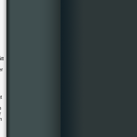
tt
er
t
n
r
m