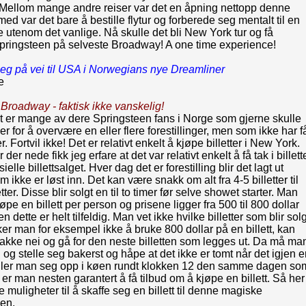
! Mellom mange andre reiser var det en åpning nettopp denne
ed var det bare å bestille flytur og forberede seg mentalt til en
 utenom det vanlige. Nå skulle det bli New York tur og få
pringsteen på selveste Broadway! A one time experience!
eg på vei til USA i Norwegians nye Dreamliner
e
il Broadway - faktisk ikke vanskelig!
t er mange av dere Springsteen fans i Norge som gjerne skulle
er for å overvære en eller flere forestillinger, men som ikke har få
tter. Fortvil ikke! Det er relativt enkelt å kjøpe billetter i New York.
 der nede fikk jeg erfare at det var relativt enkelt å få tak i billett
isielle billettsalget. Hver dag det er forestilling blir det lagt ut
om ikke er løst inn. Det kan være snakk om alt fra 4-5 billetter til
tter. Disse blir solgt en til to timer før selve showet starter. Man
øpe en billett per person og prisene ligger fra 500 til 800 dollar
n dette er helt tilfeldig. Man vet ikke hvilke billetter som blir solg
ker man for eksempel ikke å bruke 800 dollar på en billett, kan
akke nei og gå for den neste billetten som legges ut. Da må ma
 og stelle seg bakerst og håpe at det ikke er tomt når det igjen e
Stiller man seg opp i køen rundt klokken 12 den samme dagen so
 er man nesten garantert å få tilbud om å kjøpe en billett. Så her
e muligheter til å skaffe seg en billett til denne magiske
gen.