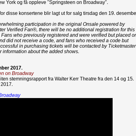
New York og få oppleve "Springsteen on Broadway".
 for disse konsertene blir lagt ut for salg tirsdag den 19. desembe
rwhelming participation in the original Onsale powered by
er Verified Fan®, there will be no additional registration for this
 Fans who previously registered and were verified but placed o
d did not receive a code, and fans who received a code but
cessful in purchasing tickets will be contacted by Ticketmaster
er information about the added shows.
mber 2017.
en on Broadway
liten stemningsrapport fra Walter Kerr Theatre fra den 14 og 15.
 2017
.
 Broadway