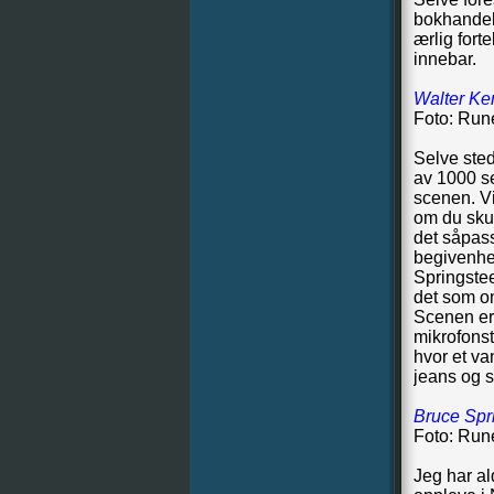
bokhandele
ærlig fort
innebar.
Walter Ker
Foto: Run
Selve sted
av 1000 set
scenen. Vi
om du skul
det såpass 
begivenhet
Springstee
det som o
Scenen er 
mikrofonst
hvor et va
jeans og so
Bruce Spri
Foto: Run
Jeg har al