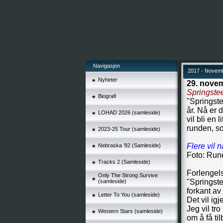
Navigasjon
2017 - Novem
Nyheter
29. nove
Springste
Biografi
"Springste
år. Nå er 
LOHAD 2026 (samleside)
vil bli en 
runden, s
2023-25 Tour (samleside)
Flere vil 
Nebraska ’82 (Samleside)
Foto: Run
Tracks 2 (Samleside)
Forlengel
Only The Strong Survive
"Springst
(samleside)
forkant av
Letter To You (samleside)
Det vil ig
Jeg vil tr
Western Stars (samleside)
om å få til