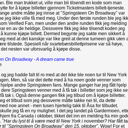
an. Ble man trukket ut, ville man bli tilsendt en kode som man
tte for å kjøpe billetter gjennom Ticketmasters billett-tjeneste.
nge andre måtte jeg innse at "Springsteen On Broadway" var
e jeg ikke ville få med meg. Under den første runden ble jeg ik
 som Verified Fan, men under den andre runden fikk jeg melding
var en av de heldige. Dessverre fikk jeg ikke tilsendt koden jeg
r å kunne kjøpe billett. Dermed begynte jeg sakte men sikkert å
eg med at det kanskje var like greit at denne turneen gikk uten 
være tilstede. Spesielt når svartebørsbillettprisene var så høye,
 det nesten var uforsvarlig å kjøpe disse.
en On Broadway - A dream came true
e
 og jeg hadde falt til ro med at det ikke ble noen tur til New York
gen. Men, så var det dette med å ha noen gode venner som
 hjelpe andre Springsteen fans. Mange ganger har jeg fått hjelp
v dere Springsteen venner med å få tak i billetter som jeg ikke se
å få tak i. Også denne gangen fikk jeg tilbud om å kjøpe billetter.
jeg et tilbud som jeg dessverre måtte takke nei til, da dette
 med noe annet - men tusen hjertelig takk til Åsa for tilbudet.
skulle jeg få en ny mulighet. I det jeg landet på Gardermoen, ett
 hjem fra Canada i oktober, tikket det inn en melding fra min god
.
"Har du lyst til å være med til New York i november? Har fått ta
tter til "Springsteen On Broadway" den 15. oktober".
Wow! For et