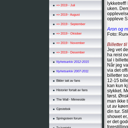
lykketreff
=> 2019 - Juli
uken. Derm
opplevelse
=> 2019 - August
oppleve S
=> 2019 - September
Aron og m
=> 2019 - Oktober
Foto: Run
=> 2019 - November
Billetter t
Jeg vet de
=> 2019 - Desember
ha reist ov
tal i bille
Nyhetsarkiv 2012-2015
Når jeg var
via det off
Nyhetsarkiv 2007-2011
billetter s
12-15 bille
Bilder tatt av fans
kan kun kj
Historier fortalt av fans
stykket. Me
først. Øns
The Wall - Minneside
man ikke t
ut av køen
Gjestebok
din tur. 
showet er,
Springsteen forum
er det god
forestillin
Ta kontakt