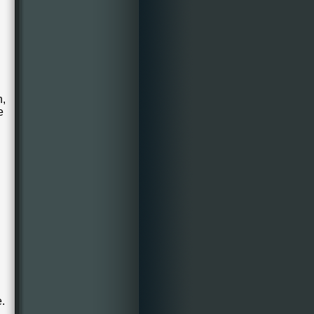
n,
e
e.