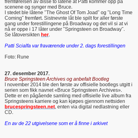
fremførelsen av disse to låtene at Patti kommer opp på
scenene og synger med Bruce.
I stedet ble låtene "The Ghost Of Tom Joad" og "Long Time
Coming" fremført. Sistnevnte låt ble spilt for aller første
gang under forestillingene på Broadway og det vil si at vi
nå er oppe i 17 låter under "Springsteen on Broadway".
Se låtoversikten
her
.
Patti Scialfa var fraværende under 2. dags forestillingen
Foto: Rune
27. desember 2017.
Bruce Springsteen Archives og anbefalt Bootleg
I november 2014 ble den første av offisielle bootlegs utgitt i
serien som fikk navnet «Bruce Springsteen Archives».
Dette er en pågående samling med offisielle live album fra
Springsteens karriere og kan kjøpes gjennom nettsiden
brucespringsteen.net
, enten via digital nedlastning eller
CD.
En av de 22 utgivelsene som er å finne i arkivet