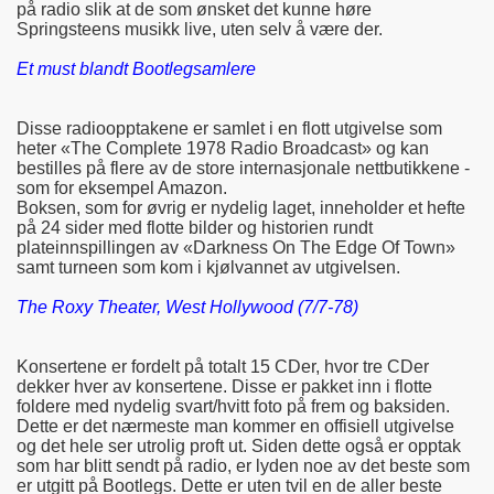
på radio slik at de som ønsket det kunne høre
Springsteens musikk live, uten selv å være der.
Et must blandt Bootlegsamlere
Disse radioopptakene er samlet i en flott utgivelse som
heter «The Complete 1978 Radio Broadcast» og kan
bestilles på flere av de store internasjonale nettbutikkene -
som for eksempel Amazon.
Boksen, som for øvrig er nydelig laget, inneholder et hefte
på 24 sider med flotte bilder og historien rundt
plateinnspillingen av «Darkness On The Edge Of Town»
samt turneen som kom i kjølvannet av utgivelsen.
The Roxy Theater, West Hollywood (7/7-78)
Konsertene er fordelt på totalt 15 CDer, hvor tre CDer
dekker hver av konsertene. Disse er pakket inn i flotte
foldere med nydelig svart/hvitt foto på frem og baksiden.
Dette er det nærmeste man kommer en offisiell utgivelse
og det hele ser utrolig proft ut. Siden dette også er opptak
som har blitt sendt på radio, er lyden noe av det beste som
er utgitt på Bootlegs. Dette er uten tvil en de aller beste