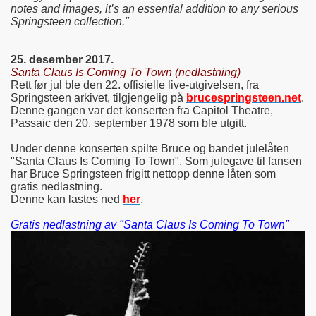
notes and images, it’s an essential addition to any serious
Springsteen collection."
25. desember 2017.
Santa Claus Is Coming To Town (nedlastning)
Rett før jul ble den 22. offisielle live-utgivelsen, fra
Springsteen arkivet, tilgjengelig på
brucespringsteen.net
.
Denne gangen var det konserten fra Capitol Theatre,
Passaic den 20. september 1978 som ble utgitt.
Under denne konserten spilte Bruce og bandet julelåten
"Santa Claus Is Coming To Town". Som julegave til fansen
har Bruce Springsteen frigitt nettopp denne låten som
gratis nedlastning.
Denne kan lastes ned
her
.
Gratis nedlastning av "Santa Claus Is Coming To Town"