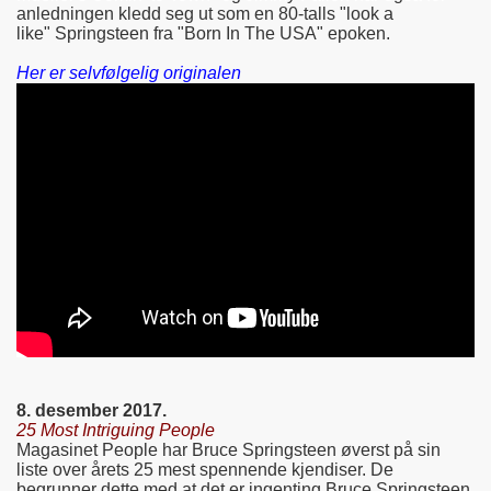
anledningen kledd seg ut som en 80-talls "look a
like" Springsteen fra "Born In The USA" epoken.
Her er selvfølgelig originalen
8. desember 2017.
25 Most Intriguing People
Magasinet People har Bruce Springsteen øverst på sin
liste over årets 25 mest spennende kjendiser. De
begrunner dette med at det er ingenting Bruce Springsteen