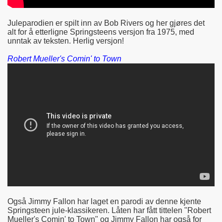
Juleparodien er spilt inn av Bob Rivers og her gjøres det
alt for å etterligne Springsteens versjon fra 1975, med
unntak av teksten. Herlig versjon!
Robert Mueller's Comin' to Town
Også Jimmy Fallon har laget en parodi av denne kjente
Springsteen jule-klassikeren. Låten har fått tittelen "Robert
Mueller's Comin' to Town" og Jimmy Fallon har også for