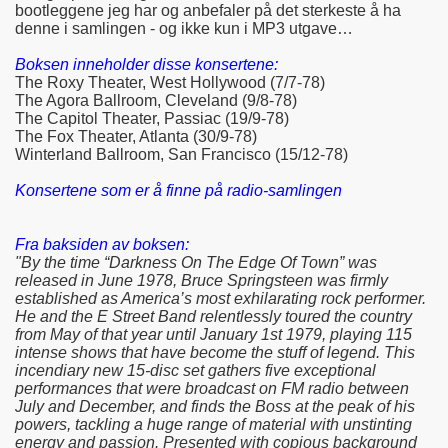
bootleggene jeg har og anbefaler på det sterkeste å ha
denne i samlingen - og ikke kun i MP3 utgave…
Boksen inneholder disse konsertene:
The Roxy Theater, West Hollywood (7/7-78)
The Agora Ballroom, Cleveland (9/8-78)
The Capitol Theater, Passiac (19/9-78)
The Fox Theater, Atlanta (30/9-78)
Winterland Ballroom, San Francisco (15/12-78)
Konsertene som er å finne på radio-samlingen
Fra baksiden av boksen:
"By the time “Darkness On The Edge Of Town” was
released in June 1978, Bruce Springsteen was firmly
established as America’s most exhilarating rock performer.
He and the E Street Band relentlessly toured the country
from May of that year until January 1st 1979, playing 115
intense shows that have become the stuff of legend. This
incendiary new 15-disc set gathers five exceptional
performances that were broadcast on FM radio between
July and December, and finds the Boss at the peak of his
powers, tackling a huge range of material with unstinting
energy and passion. Presented with copious background