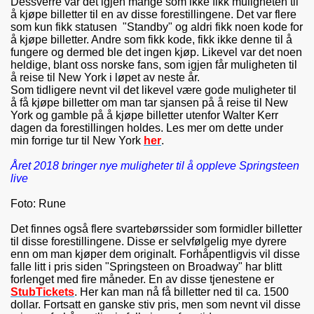
Dessverre var det igjen mange som ikke fikk muligheten til
å kjøpe billetter til en av disse forestillingene. Det var flere
som kun fikk statusen "Standby" og aldri fikk noen kode for
å kjøpe billetter. Andre som fikk kode, fikk ikke denne til å
fungere og dermed ble det ingen kjøp. Likevel var det noen
heldige, blant oss norske fans, som igjen får muligheten til
å reise til New York i løpet av neste år.
Som tidligere nevnt vil det likevel være gode muligheter til
å få kjøpe billetter om man tar sjansen på å reise til New
York og gamble på å kjøpe billetter utenfor Walter Kerr
dagen da forestillingen holdes. Les mer om dette under
min forrige tur til New York
her
.
Året 2018 bringer nye muligheter til å oppleve Springsteen
live
Foto: Rune
Det finnes også flere svartebørssider som formidler billetter
til disse forestillingene. Disse er selvfølgelig mye dyrere
enn om man kjøper dem originalt. Forhåpentligvis vil disse
falle litt i pris siden "Springsteen on Broadway" har blitt
forlenget med fire måneder. En av disse tjenestene er
StubTickets
. Her kan man nå få billetter ned til ca. 1500
dollar. Fortsatt en ganske stiv pris, men som nevnt vil disse