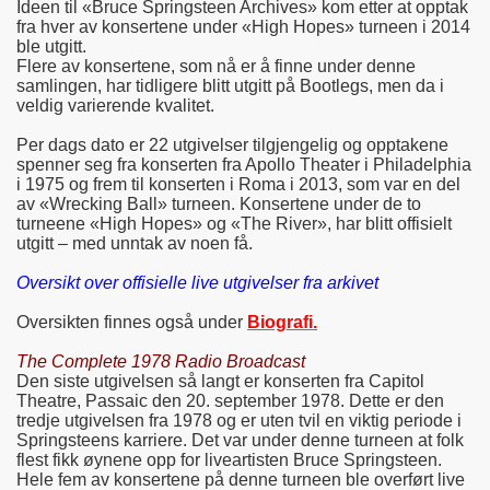
Ideen til «Bruce Springsteen Archives» kom etter at opptak
fra hver av konsertene under «High Hopes» turneen i 2014
ble utgitt.
Flere av konsertene, som nå er å finne under denne
samlingen, har tidligere blitt utgitt på Bootlegs, men da i
veldig varierende kvalitet.
Per dags dato er 22 utgivelser tilgjengelig og opptakene
spenner seg fra konserten fra Apollo Theater i Philadelphia
i 1975 og frem til konserten i Roma i 2013, som var en del
av «Wrecking Ball» turneen. Konsertene under de to
turneene «High Hopes» og «The River», har blitt offisielt
utgitt – med unntak av noen få.
Oversikt over offisielle live utgivelser fra arkivet
Oversikten finnes også under
Biografi.
The Complete 1978 Radio Broadcast
Den siste utgivelsen så langt er konserten fra Capitol
Theatre, Passaic den 20. september 1978. Dette er den
tredje utgivelsen fra 1978 og er uten tvil en viktig periode i
Springsteens karriere. Det var under denne turneen at folk
flest fikk øynene opp for liveartisten Bruce Springsteen.
Hele fem av konsertene på denne turneen ble overført live