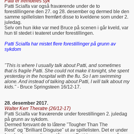
Patti er fremdeles syk
Patti Scialfa var også fraværende under de to
forestillingene den 27. og 28. desember og dermed ble den
samme spillelisten fremført disse to kveldene som under 2.
juledag.
Selv om hun ikke var med Bruce på scenen i går kveld, var
hun til stedet i teateret under forestillingen.
Patti Scialfa har mistet flere forestillinger på grunn av
sykdom
"This is where I usually talk about Patti, and sometimes
that is fragile Patti. She could not make it tonight, she spent
yesterday in the hospital with the flu. So I am swimming
alone. And instead of talking about Patti, I will talk about my
kids."
- Bruce Springsteen 16/12-17.
28. desember 2017.
Walter Kerr Theratre (26/12-17)
Patti Scialfa var fraværende under forestillingen 2. juledag
på grunn av sykdom.
Dermed forsvant de to låtene "Tougher Than The
Rest" og "Brilliant Disguise" ut av spillelisten. Det er under