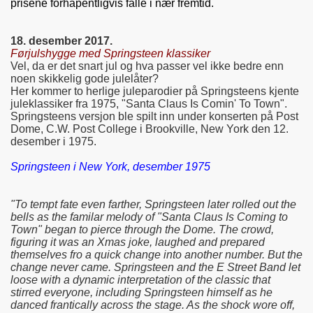
prisene forhåpentligvis falle i nær fremtid.
18. desember 2017.
Førjulshygge med Springsteen klassiker
Vel, da er det snart jul og hva passer vel ikke bedre enn
noen skikkelig gode julelåter?
Her kommer to herlige juleparodier på Springsteens kjente
juleklassiker fra 1975, "Santa Claus Is Comin' To Town".
Springsteens versjon ble spilt inn under konserten på Post
Dome, C.W. Post College i Brookville, New York den 12.
desember i 1975.
Springsteen i New York, desember 1975
"To tempt fate even farther, Springsteen later rolled out the
bells as the familar melody of "Santa Claus Is Coming to
Town" began to pierce through the Dome. The crowd,
figuring it was an Xmas joke, laughed and prepared
themselves fro a quick change into another number. But the
change never came. Springsteen and the E Street Band let
loose with a dynamic interpretation of the classic that
stirred everyone, including Springsteen himself as he
danced frantically across the stage. As the shock wore off,