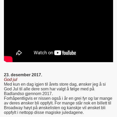
23. desember 2017.
God jul
Med kun en dag igjen til årets store dag, ønsker jeg å si
God Jul til alle dere som har valgt å følge med på
Badlandso gjennom 2017.
Forhåpentligvis er nissen også i år en grei fyr og lar mange
av deres ønsker bli oppfylt. For mange står nok en billett til
Broadway høyt på ønskelisten og kanskje vil ønsket bli
oppfylt i nettopp disse magiske juledagene.