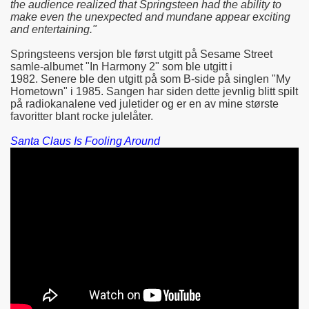
the audience realized that Springsteen had the ability to
make even the unexpected and mundane appear exciting
and entertaining."
Springsteens versjon ble først utgitt på Sesame Street
samle-albumet "In Harmony 2" som ble utgitt i
1982. Senere ble den utgitt på som B-side på singlen "My
Hometown" i 1985. Sangen har siden dette jevnlig blitt spilt
på radiokanalene ved juletider og er en av mine største
favoritter blant rocke julelåter.
Santa Claus Is Fooling Around