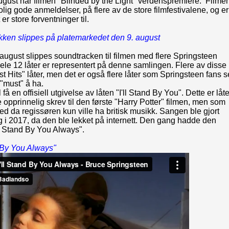
gust har filmen "Blinded by the Light" verdenspremiere. Filme
trolig gode anmeldelser, på flere av de store filmfestivalene, og er
 er store forventninger til.
kken slippes på platemarkedet den 9. august
august slippes soundtracken til filmen med flere Springsteen
 Hele 12 låter er representert på denne samlingen. Flere av disse
st Hits" låter, men det er også flere låter som Springsteen fans s
"must" å ha.
 få en offisiell utgivelse av låten "I'll Stand By You". Dette er låt
opprinnelig skrev til den første "Harry Potter" filmen, men som
ed da regissøren kun ville ha britisk musikk. Sangen ble gjort
ig i 2017, da den ble lekket på internett. Den gang hadde den
'll Stand By You Always".
d By You Always"