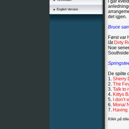
I går kvel
anledning
English Version
arrangeme
det igjen.
Bruce sam
Først var 
låt
Dirty 
Noe senere
Southside
Springst
De spilte 
1.
Sherry 
2.
The Fe
3.
Talk to
4.
Kittys 
5.
I don’t
6.
Mona/ 
7.
Having 
Klikk på titl