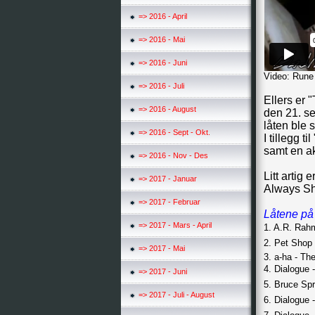
=> 2016 - April
=> 2016 - Mai
=> 2016 - Juni
Video: Rune
=> 2016 - Juli
Ellers er
=> 2016 - August
den 21. se
låten ble s
=> 2016 - Sept - Okt.
I tillegg 
samt en a
=> 2016 - Nov - Des
Litt artig
=> 2017 - Januar
Always Sh
=> 2017 - Februar
Låtene på
=> 2017 - Mars - April
1. A.R. Rah
2. Pet Shop 
=> 2017 - Mai
3. a-ha - T
4. Dialogue -
=> 2017 - Juni
5. Bruce Spr
=> 2017 - Juli - August
6. Dialogue 