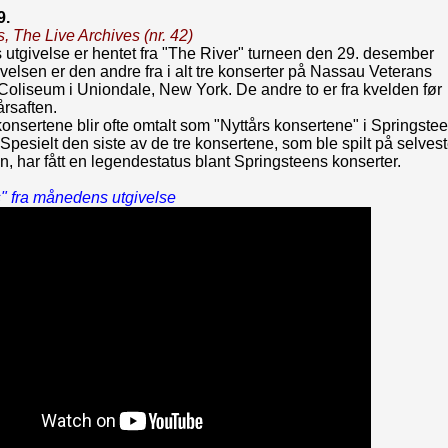
9.
s, The Live Archives (nr. 42)
utgivelse er hentet fra "The River" turneen den 29. desember
velsen er den andre fra i alt tre konserter på Nassau Veterans
oliseum i Uniondale, New York. De andre to er fra kvelden før
årsaften.
konsertene blir ofte omtalt som "Nyttårs konsertene" i Springste
 Spesielt den siste av de tre konsertene, som ble spilt på selves
en, har fått en legendestatus blant Springsteens konserter.
" fra månedens utgivelse