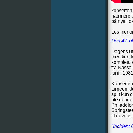
konserten f
nærmere be
på nytt i d
Les mer 
Den 42. ut
Dagens utg
men kun tre
komplett, 
fra Nassa
juni i 1981
Konserten 
turneen. J
spilt kun 
ble denne 
Philadelph
Springstee
til nevnte 
"Incident 