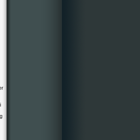
er
i
gg