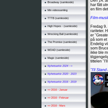
Den 14. au
Broadway (samleside)
har fått u
en film det
Min videosamling
Film-musi
TTTB (samleside)
Fredag 9. 
High Hopes - (samleside)
rariteter.
Wrecking Ball (samleside)
er "Greate
på som et 
The Promise (samleside)
Endelig vil
som Bruce 
WOAD (samleside)
ikke ble m
tilgjengel
Magic (samleside)
tittelen "I
Nyhetsarkiv 2024 -->
"I'll Stan
Nyhetsarkiv 2020 - 2023
Nyhetsarkiv 2016 - 2019
=> 2016 - Januar
=> 2016 - Februar
=> 2016 - Mars