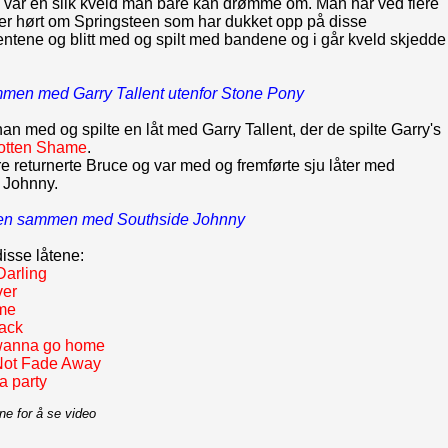
d var en slik kveld man bare kan drømme om. Man har ved flere
er hørt om Springsteen som har dukket opp på disse
ntene og blitt med og spilt med bandene og i går kveld skjedde
men med Garry Tallent utenfor Stone Pony
han med og spilte en låt med Garry Tallent, der de spilte Garry's
Rotten Shame
.
 returnerte Bruce og var med og fremførte sju låter med
 Johnny.
een sammen med Southside Johnny
disse låtene:
Darling
ver
 me
Back
 wanna go home
Not Fade Away
a party
ene for å se video