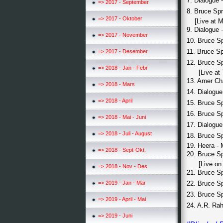
7. Dialogue 
=> 2017 - September
8. Bruce Spr
=> 2017 - Oktober
[Live at Ma
9. Dialogue 
=> 2017 - November
10. Bruce Sp
11. Bruce Sp
=> 2017 - Desember
12. Bruce Sp
=> 2018 - Jan - Febr
[Live at Th
13. Amer Cha
=> 2018 - Mars
14. Dialogue 
=> 2018 - April
15. Bruce Spr
16. Bruce Sp
=> 2018 - Mai - Juni
17. Dialogue 
=> 2018 - Juli - August
18. Bruce Sp
19. Heera -
=> 2018 - Sept-Okt.
20. Bruce Sp
[Live on Th
=> 2018 - Nov - Des
21. Bruce Sp
=> 2019 - Jan - Mar
22. Bruce Sp
23. Bruce Spr
=> 2019 - April - Mai
24. A.R. Ra
=> 2019 - Juni