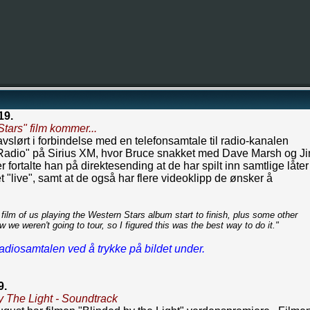
19.
tars" film kommer...
avslørt i forbindelse med en telefonsamtale til radio-kanalen
 Radio" på Sirius XM, hvor Bruce snakket med Dave Marsh og J
r fortalte han på direktesending at de har spilt inn samtlige låter
t "live", samt at de også har flere videoklipp de ønsker å
ilm of us playing the Western Stars album start to finish, plus some other
w we weren't going to tour, so I figured this was the best way to do it."
adiosamtalen ved å trykke på bildet under.
9.
y The Light - Soundtrack