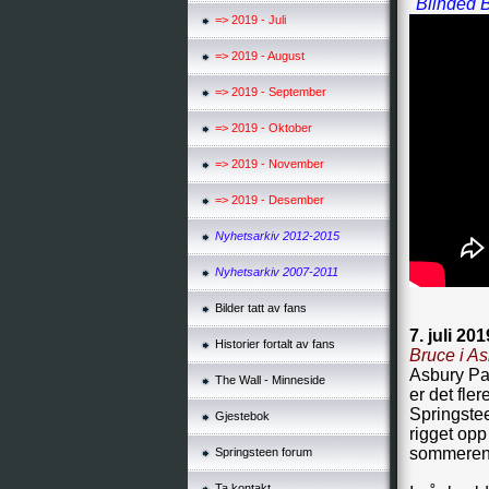
"Blinded B
=> 2019 - Juli
=> 2019 - August
=> 2019 - September
=> 2019 - Oktober
=> 2019 - November
=> 2019 - Desember
Nyhetsarkiv 2012-2015
Nyhetsarkiv 2007-2011
Bilder tatt av fans
7. juli 201
Historier fortalt av fans
Bruce i As
Asbury Pa
The Wall - Minneside
er det fle
Springstee
Gjestebok
rigget opp
sommeren
Springsteen forum
Ta kontakt