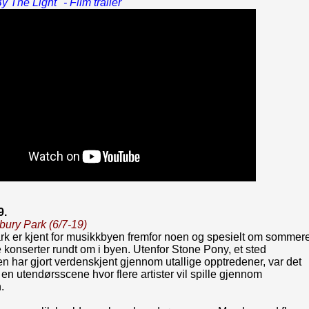
y The Light" - Film trailer
9.
bury Park (6/7-19)
rk er kjent for musikkbyen fremfor noen og spesielt om sommer
re konserter rundt om i byen. Utenfor Stone Pony, et sted
n har gjort verdenskjent gjennom utallige opptredener, var det
 en utendørsscene hvor flere artister vil spille gjennom
.