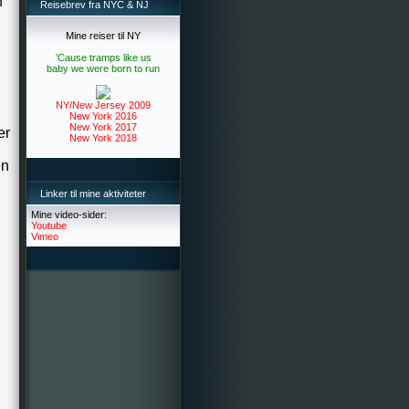
n
Reisebrev fra NYC & NJ
Mine reiser til NY
'Cause tramps like us
baby we were born to run
NY/New Jersey 2009
New York 2016
New York 2017
er
New York 2018
en
Linker til mine aktiviteter
Mine video-sider:
Youtube
Vimeo