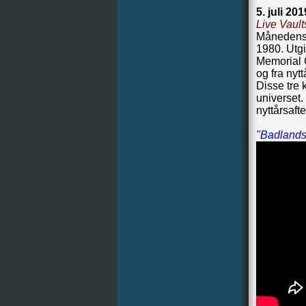
5. juli 201
Live Vault
Månedens 
1980. Utgi
Memorial C
og fra nytt
Disse tre 
universet.
nyttårsaft
"Badlands