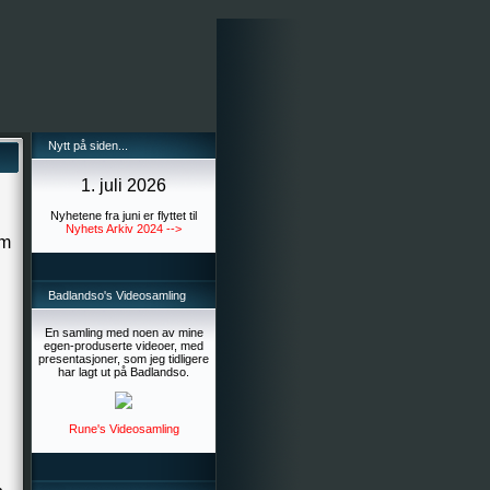
Nytt på siden...
1. juli 2026
Nyhetene fra juni er flyttet til
Nyhets Arkiv 2024 -->
im
Badlandso's Videosamling
En samling med noen av mine
egen-produserte videoer, med
presentasjoner, som jeg tidligere
har lagt ut på Badlandso.
Rune's Videosamling