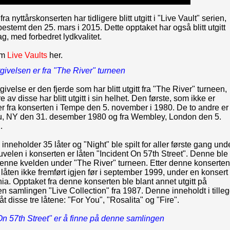
ra nyttårskonserten har tidligere blitt utgitt i "Live Vault" serien,
stemt den 25. mars i 2015. Dette opptaket har også blitt utgitt
ag, med forbedret lydkvalitet.
om
Live Vaults
her.
givelsen er fra "The River" turneen
ivelse er den fjerde som har blitt utgitt fra "The River" turneen,
 av disse har blitt utgitt i sin helhet. Den første, som ikke er
er fra konserten i Tempe den 5. november i 1980. De to andre er
u, NY den 31. desember 1980 og fra Wembley, London den 5.
.
inneholder 35 låter og "Night" ble spilt for aller første gang und
uvelen i konserten er låten "Incident On 57th Street". Denne ble
denne kvelden under "The River" turneen. Etter denne konserten
låten ikke fremført igjen før i september 1999, under en konsert 
ia. Opptaket fra denne konserten ble blant annet utgitt på
n samlingen "Live Collection" fra 1987. Denne inneholdt i tille
låt disse tre låtene: "For You", "Rosalita" og "Fire".
On 57th Street" er å finne på denne samlingen