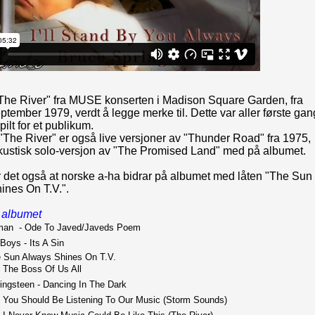
 "The River" fra MUSE konserten i Madison Square Garden, fra
ptember 1979, verdt å legge merke til. Dette var aller første gan
pilt for et publikum.
til "The River" er også live versjoner av "Thunder Road" fra 1975,
kustisk solo-versjon av "The Promised Land" med på albumet.
 er det også at norske a-ha bidrar på albumet med låten "The Sun
ines On T.V.".
 albumet
man  - Ode To Javed/Javeds Poem
Boys - Its A Sin
he Sun Always Shines On T.V.
 The Boss Of Us All
ingsteen - Dancing In The Dark
- You Should Be Listening To Our Music (Storm Sounds)