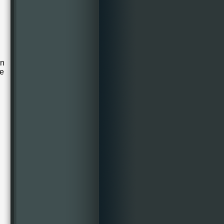
en
te