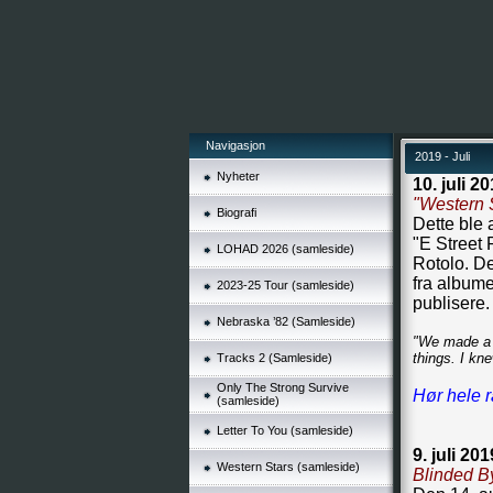
Navigasjon
2019 - Juli
Nyheter
10. juli 20
"Western S
Biografi
Dette ble 
"E Street
LOHAD 2026 (samleside)
Rotolo. De
fra albume
2023-25 Tour (samleside)
publisere.
Nebraska ’82 (Samleside)
"We made a f
things. I kne
Tracks 2 (Samleside)
Only The Strong Survive
Hør hele r
(samleside)
Letter To You (samleside)
9. juli 201
Western Stars (samleside)
Blinded B