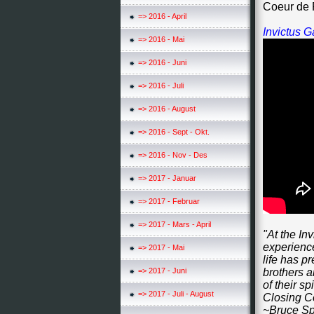
Coeur de P
=> 2016 - April
Invictus 
=> 2016 - Mai
=> 2016 - Juni
=> 2016 - Juli
=> 2016 - August
=> 2016 - Sept - Okt.
=> 2016 - Nov - Des
=> 2017 - Januar
=> 2017 - Februar
=> 2017 - Mars - April
"At the In
experience
=> 2017 - Mai
life has p
=> 2017 - Juni
brothers a
of their sp
=> 2017 - Juli - August
Closing Ce
~Bruce Sp