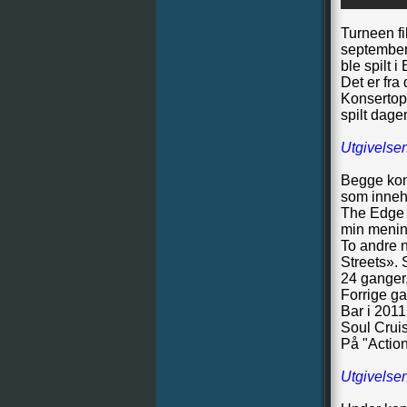
Turneen fi
september 
ble spilt i
Det er fra
Konsertop
spilt dage
Utgivelsen
Begge kon
som inneh
The Edge O
min menin
To andre 
Streets». S
24 ganger
Forrige g
Bar i 201
Soul Crui
På "Action
Utgivelsen