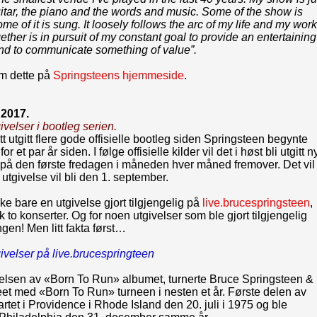
itar, the piano and the words and music. Some of the show is
me of it is sung. It loosely follows the arc of my life and my work
ogether is in pursuit of my constant goal to provide an entertaining
nd to communicate something of value”.
m dette på
Springsteens hjemmeside
.
 2017.
ivelser i bootleg serien.
itt utgitt flere gode offisielle bootleg siden Springsteen begynte
or et par år siden. I følge offisielle kilder vil det i høst bli utgitt n
 på den første fredagen i måneden hver måned fremover. Det vil
 utgivelse vil bli den 1. september.
ikke bare en utgivelse gjort tilgjengelig på
live.brucespringsteen
,
k to konserter. Og for noen utgivelser som ble gjort tilgjengelig
en! Men litt fakta først…
ivelser på live.brucespringteen
velsen av «Born To Run» albumet, turnerte Bruce Springsteen &
et med «Born To Run» turneen i nesten et år. Første delen av
artet i Providence i Rhode Island den 20. juli i 1975 og ble