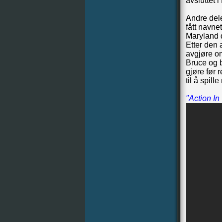
avsluttet 
Andre dele
fått navne
Maryland 
Etter den 
avgjøre om
Bruce og b
gjøre før 
til å spill
"Action In