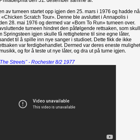
i Philadelphia den 31. desember samme år.
n av turneen startet opp igjen den 25. mars i 1976 og hadde nå
t «Chicken Scratch Tour». Denne ble avsluttet i Annapolis i
den 28. mai 1976 og dermed var «Born To Run» turneen over.
avsluttende turneen hindret den påfølgende rettsaken, som skul
 Springsteen igjen skulle få rettighetene til sine egne låter,
andet til å spille inn nye sanger i studioet. Dette fikk de ikke
rettsaken var ferdigbehandlet. Dermed var deres eneste mulighe
e musikk, og for å teste ut nye låter, og dra ut på turne igjen.
 The Streets" - Rochester 8/2 1977