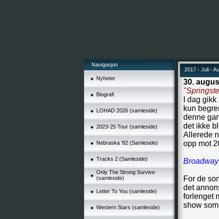
Navigasjon
2017 - Juli - A
Nyheter
30. augus
"Springst
Biografi
I dag gikk
kun begren
LOHAD 2026 (samleside)
denne gan
det ikke b
2023-25 Tour (samleside)
Allerede n
opp mot 20
Nebraska ’82 (Samleside)
Tracks 2 (Samleside)
Broadway f
Only The Strong Survive
For de som 
(samleside)
det annon
Letter To You (samleside)
forlenget 
show som e
Western Stars (samleside)