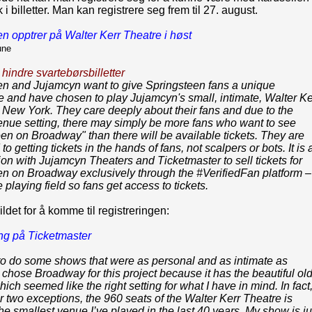
 i billetter. Man kan registrere seg frem til 27. august.
en opptrer på
Walter Kerr Theatre i høst
une
hindre svartebørsbilletter
en and Jujamcyn want to give Springsteen fans a unique
 and have chosen to play Jujamcyn's small, intimate, Walter Ke
 New York. They care deeply about their fans and due to the
enue setting, there may simply be more fans who want to see
en on Broadway" than there will be available tickets. They are
o getting tickets in the hands of fans, not scalpers or bots. It is 
ion with Jujamcyn Theaters and Ticketmaster to sell tickets for
en on Broadway exclusively through the #VerifiedFan platform –
e playing field so fans get access to tickets.
ildet for å komme til registreringen:
ng på Ticketmaster
to do some shows that were as personal and as intimate as
I chose Broadway for this project because it has the beautiful ol
hich seemed like the right setting for what I have in mind. In fact
r two exceptions, the 960 seats of the Walter Kerr Theatre is
he smallest venue I’ve played in the last 40 years. My show is ju