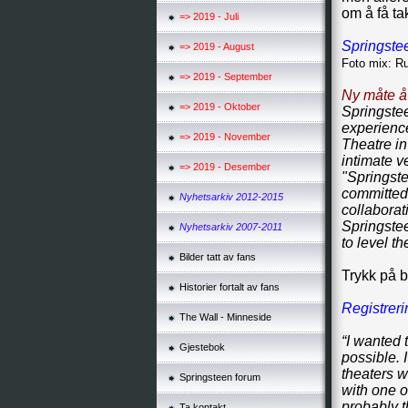
om å få tak
=> 2019 - Juli
Springste
=> 2019 - August
Foto mix: R
=> 2019 - September
Ny måte å 
=> 2019 - Oktober
Springste
experience
=> 2019 - November
Theatre in
intimate v
=> 2019 - Desember
"Springste
committed t
Nyhetsarkiv 2012-2015
collaborat
Springste
Nyhetsarkiv 2007-2011
to level th
Bilder tatt av fans
Trykk på b
Historier fortalt av fans
Registreri
The Wall - Minneside
“I wanted 
Gjestebok
possible. 
theaters w
Springsteen forum
with one o
probably t
Ta kontakt