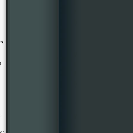
rr
a
d
,
st