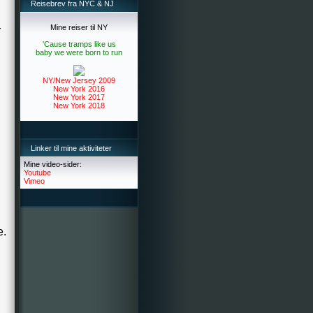
Reisebrev fra NYC & NJ
Mine reiser til NY
r
'Cause tramps like us
baby we were born to run
NY/New Jersey 2009
New York 2016
New York 2017
New York 2018
Linker til mine aktiviteter
Mine video-sider:
Youtube
Vimeo
e.