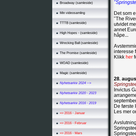
"Springst
Broadway (samleside)
Det som er
Min videosamling
"The River
TTTB (samleside)
utvidet med
annet Euro
High Hopes - (samleside)
håpe...
Wrecking Ball (samleside)
Avstemmin
interesse
The Promise (samleside)
Klikk
her
f
WOAD (samleside)
Magic (samleside)
28. augus
Nyhetsarkiv 2024 -->
Springste
Invictus G
Nyhetsarkiv 2020 - 2023
arrangemen
september.
Nyhetsarkiv 2016 - 2019
De første 
Les mer o
=> 2016 - Januar
Avslutnin
=> 2016 - Februar
Springste
Springste
=> 2016 - Mars