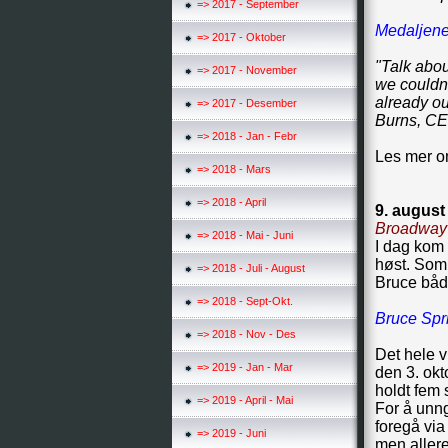
=> 2017 - September
Medaljene
=> 2017 - Oktober
"Talk abo
=> 2017 - November
we couldn’
already ou
=> 2017 - Desember
Burns, CE
=> 2018 - Jan - Febr
Les mer o
=> 2018 - Mars
=> 2018 - April
9. august
Broadway e
=> 2018 - Mai - Juni
I dag kom 
høst. Som 
=> 2018 - Juli - August
Bruce både
=> 2018 - Sept-Okt.
Bruce Spr
=> 2018 - Nov - Des
Det hele v
=> 2019 - Jan - Mar
den 3. okt
holdt fem 
=> 2019 - April - Mai
For å unng
foregå via
=> 2019 - Juni
men aller