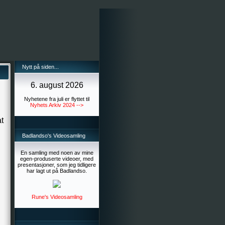
Nytt på siden...
6. august 2026
Nyhetene fra juli er flyttet til
Nyhets Arkiv 2024 -->
t
Badlandso's Videosamling
En samling med noen av mine
egen-produserte videoer, med
presentasjoner, som jeg tidligere
har lagt ut på Badlandso.
Rune's Videosamling