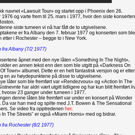
kk navnet «Lawsuit Tour» og startet opp i Phoenix den 26.
1976 og varte frem til 25. mars i 1977, hvor den siste konserten
 Boston.
 denne siste turneen vi nå har fått de to utgivelsene.
ptakene er fra Albany den 7. februar 1977 og konserten som ble
n etter i Rochester – begge to i New York.
 fra Albany (7/2 1977)
sertene åpnet med den nye låten «Something In The Night»,
older en annen tekst enn den som ble utgitt på «Darkness On
f Town» albumet. Dette er en helt fantastisk versjon og er etter
g en av høydepunktene på disse to utgivelsene.
nye låter som ble fremført var «Rendezvous» og «Action In The
istnevnte har aldri vært utgitt tidligere og har kun blitt fremført li
, hvorav 23 ganger under turneen i 1977.
angen denne låten ble fremført var under en konsert på Wonder
1. Da var han med og spilte med J.T. Bowen & The Sensational
sers. Se video fra opptredenen
her
.
 In The Streets" er også «Miami Horns» med og bidrar.
 fra Rochester (8/2 1977)