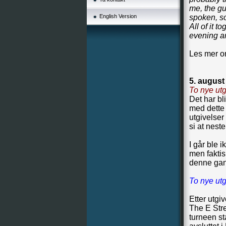
me, the gu
English Version
spoken, so
All of it t
evening a
Les mer o
5. august
To nye utg
Det har bl
med dette f
utgivelser
si at neste
I går ble 
men faktis
denne gang
To nye utg
Etter utgi
The E Stre
turneen st