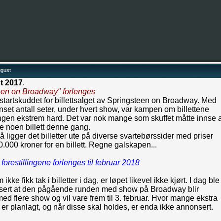
ugust
t 2017
.
een on Broadway" forlenges
 startskuddet for billettsalget av Springsteen on Broadway. Med
set antall seter, under hvert show, var kampen om billettene
gen ekstrem hard. Det var nok mange som skuffet måtte innse a
le noen billett denne gang.
å ligger det billetter ute på diverse svartebørssider med priser
.000 kroner for en billett. Regne galskapen...
orestillingene forlenges til februar 2018
ikke fikk tak i billetter i dag, er løpet likevel ikke kjørt. I dag ble
sert at den pågående runden med show på Broadway blir
med flere show og vil vare frem til 3. februar. Hvor mange ekstra
r planlagt, og når disse skal holdes, er enda ikke annonsert.