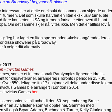
een on Broadway" begynner 3. oktober
 interessant er at dette er eksakt det samme som skjedde unde
" turneen. Det som skulle ha vært en liten eksklusiv turne, ble
 flere konserter i USA og turneen fortsatte etter hvert til blant
pa. Om det samme skjer nå, vites ikke. Men det er alltids lov å
g: Jeg har laget en liten spørreundersøkelse angående deres
 for disse showene på Broadway.
or å velge ditt alternativ.
t 2017.
en -
Invictus Games
ames, som er et internasjonalt Paralympics lignende idretts-
t for krigsveteraner, arrangeres i Toronto i perioden 23.- 30.
 Over 550 deltagere fra 17 nasjoner vil delta under disse leken
Invictus Games ble arrangert i London i 2014.
m Invictus Games
her
.
gsseremonien vil bli avholdt den 30. september og Bruce
en er en av artistene som vil opptre her. Sammen med
en vil også Bryan Adams, Bachman & Turner, Kelly Clarkson og