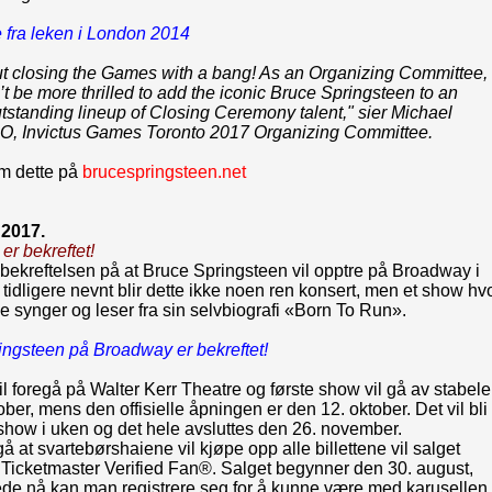
 fra leken i London 2014
ut closing the Games with a bang! As an Organizing Committee,
t be more thrilled to add the iconic Bruce Springsteen to an
tstanding lineup of Closing Ceremony talent," sier Michael
O, Invictus Games Toronto 2017 Organizing Committee.
m dette på
brucespringsteen.net
 2017.
r bekreftet!
bekreftelsen på at Bruce Springsteen vil opptre på Broadway i
tidligere nevnt blir dette ikke noen ren konsert, men et show hv
 synger og leser fra sin selvbiografi «Born To Run».
ingsteen på Broadway er bekreftet!
il foregå på Walter Kerr Theatre og første show vil gå av stabel
ober, mens den offisielle åpningen er den 12. oktober. Det vil bli
show i uken og det hele avsluttes den 26. november.
å at svartebørshaiene vil kjøpe opp alle billettene vil salget
 Ticketmaster Verified Fan®. Salget begynner den 30. august,
ede nå kan man registrere seg for å kunne være med karusellen