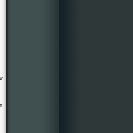
or
en