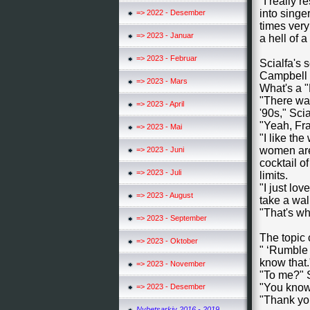
"I really 
into singer
=> 2022 - Desember
times very
=> 2023 - Januar
a hell of 
=> 2023 - Februar
Scialfa's 
Campbell 
=> 2023 - Mars
What's a 
"There was
=> 2023 - April
'90s," Scia
"Yeah, Fr
=> 2023 - Mai
"I like the
women are 
=> 2023 - Juni
cocktail o
=> 2023 - Juli
limits.
"I just lov
=> 2023 - August
take a wal
"That's why
=> 2023 - September
The topic 
=> 2023 - Oktober
" ‘Rumble 
know that.
=> 2023 - November
"To me?" 
"You know 
=> 2023 - Desember
"Thank yo
Nyhetsarkiv 2016 - 2019