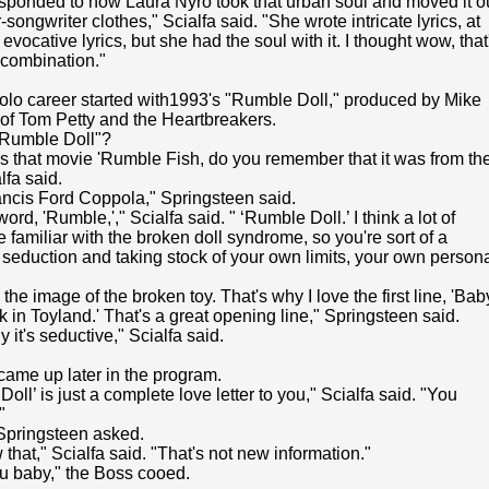
responded to how Laura Nyro took that urban soul and moved it o
-songwriter clothes," Scialfa said. "She wrote intricate lyrics, at
 evocative lyrics, but she had the soul with it. I thought wow, that
a combination."
solo career started with1993's "Rumble Doll," produced by Mike
of Tom Petty and the Heartbreakers.
"Rumble Doll"?
 that movie 'Rumble Fish, do you remember that it was from th
lfa said.
ancis Ford Coppola," Springsteen said.
 word, 'Rumble,'," Scialfa said. " ‘Rumble Doll.’ I think a lot of
familiar with the broken doll syndrome, so you're sort of a
f seduction and taking stock of your own limits, your own person
e the image of the broken toy. That's why I love the first line, 'Bab
k in Toyland.' That's a great opening line," Springsteen said.
 it's seductive," Scialfa said.
came up later in the program.
Doll’ is just a complete love letter to you," Scialfa said. "You
"
Springsteen asked.
that," Scialfa said. "That's not new information."
u baby," the Boss cooed.