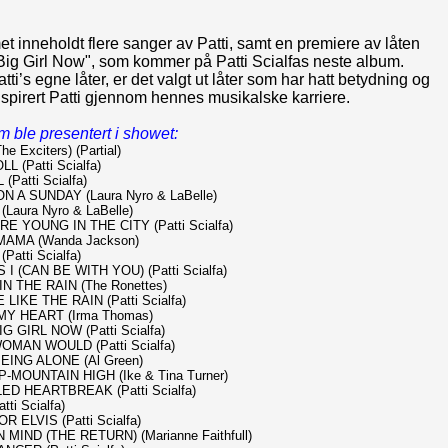
 inneholdt flere sanger av Patti, samt en premiere av låten
Big Girl Now", som kommer på Patti Scialfas neste album.
ti’s egne låter, er det valgt ut låter som har hatt betydning og
spirert Patti gjennom hennes musikalske karriere.
 ble presentert i showet:
e Exciters) (Partial)
 (Patti Scialfa)
(Patti Scialfa)
N A SUNDAY (Laura Nyro & LaBelle)
Laura Nyro & LaBelle)
E YOUNG IN THE CITY (Patti Scialfa)
MAMA (Wanda Jackson)
Patti Scialfa)
I (CAN BE WITH YOU) (Patti Scialfa)
IN THE RAIN (The Ronettes)
LIKE THE RAIN (Patti Scialfa)
Y HEART (Irma Thomas)
G GIRL NOW (Patti Scialfa)
OMAN WOULD (Patti Scialfa)
EING ALONE (Al Green)
-MOUNTAIN HIGH (Ike & Tina Turner)
D HEARTBREAK (Patti Scialfa)
ti Scialfa)
 ELVIS (Patti Scialfa)
MIND (THE RETURN) (Marianne Faithfull)