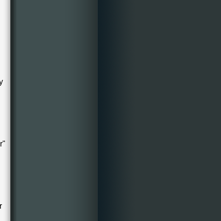
y
r"
r