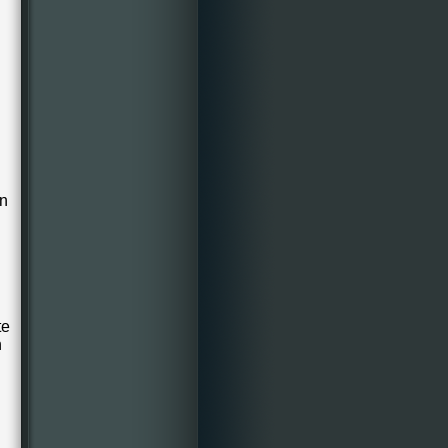
an
te
n