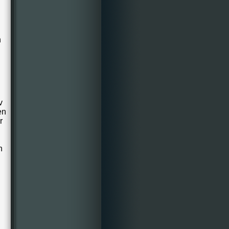
n
v
en
r
n