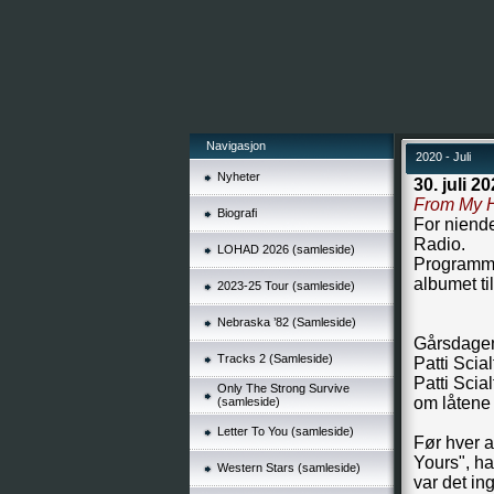
Navigasjon
2020 - Juli
Nyheter
30. juli 20
From My H
Biografi
For niend
Radio.
LOHAD 2026 (samleside)
Programmet
albumet ti
2023-25 Tour (samleside)
Nebraska ’82 (Samleside)
Gårsdagens
Tracks 2 (Samleside)
Patti Scia
Patti Scia
Only The Strong Survive
om låtene
(samleside)
Letter To You (samleside)
Før hver 
Yours", h
Western Stars (samleside)
var det i