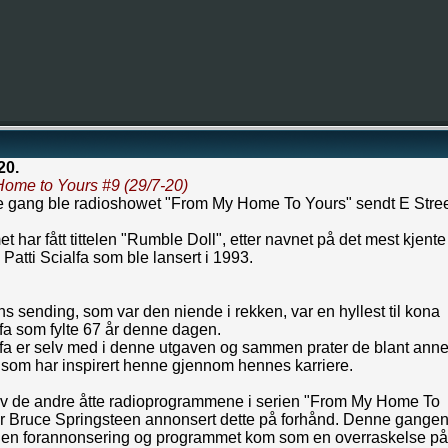
20.
ome to Yours #
9 (29/7-20)
e gang ble radioshowet "From My Home To Yours" sendt E Stre
 har fått tittelen "Rumble Doll", etter navnet på det mest kjente
l Patti Scialfa som ble lansert i 1993.
 sending, som var den niende i rekken, var en hyllest til kona
lfa som fylte 67 år denne dagen.
lfa er selv med i denne utgaven og sammen prater de blant anne
 som har inspirert henne gjennom hennes karriere.
av de andre åtte radioprogrammene i serien "From My Home To
ar Bruce Springsteen annonsert dette på forhånd. Denne gange
ngen forannonsering og programmet kom som en overraskelse på