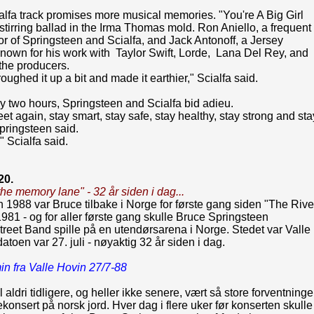
lfa track promises more musical memories. "You're A Big Girl
stirring ballad in the Irma Thomas mold. Ron Aniello, a frequent
or of Springsteen and Scialfa, and Jack Antonoff, a Jersey
nown for his work with Taylor Swift, Lorde, Lana Del Rey, and
the producers.
roughed it up a bit and made it earthier," Scialfa said.
ly two hours, Springsteen and Scialfa bid adieu.
eet again, stay smart, stay safe, stay healthy, stay strong and sta
Springsteen said.
at," Scialfa said.
20.
he memory lane" - 32 år siden i dag...
988 var Bruce tilbake i Norge for første gang siden "The Rive
1981 - og for aller første gang skulle Bruce Springsteen
reet Band spille på en utendørsarena i Norge. Stedet var Valle
atoen var 27. juli - nøyaktig 32 år siden i dag.
min fra Valle Hovin 27/7-88
l aldri tidligere, og heller ikke senere, vært så store forventninge
kekonsert på norsk jord. Hver dag i flere uker før konserten skulle