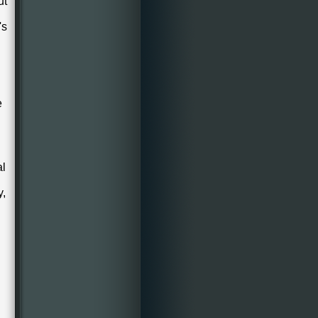
ut
's
e
al
y,