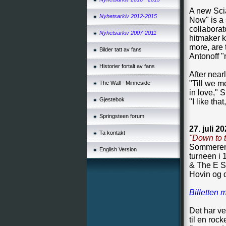
A new Scia
Nyhetsarkiv 2012-2015
Now" is a 
collaborat
Nyhetsarkiv 2007-2011
hitmaker k
more, are 
Bilder tatt av fans
Antonoff "
Historier fortalt av fans
After near
"Till we m
The Wall - Minneside
in love," 
Gjestebok
"I like th
Springsteen forum
2
7. juli 20
Ta kontakt
"Down to t
Sommeren 1
English Version
turneen i 
& The E St
Hovin og d
Billetten 
Det har ve
til en roc