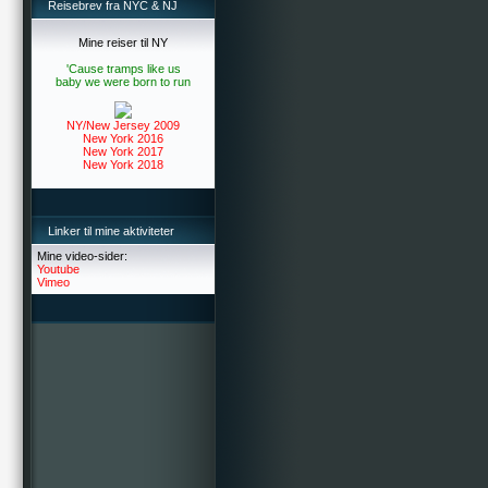
Reisebrev fra NYC & NJ
Mine reiser til NY
'Cause tramps like us
baby we were born to run
NY/New Jersey 2009
New York 2016
New York 2017
New York 2018
Linker til mine aktiviteter
Mine video-sider:
Youtube
Vimeo