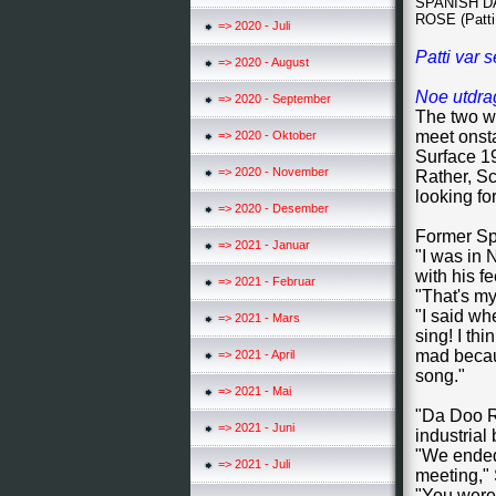
SPANISH DAN
ROSE (Patti 
=> 2020 - Juli
Patti var
=> 2020 - August
Noe utdrag
=> 2020 - September
The two we
meet onst
=> 2020 - Oktober
Surface 1
=> 2020 - November
Rather, Sc
looking fo
=> 2020 - Desember
Former Sp
=> 2021 - Januar
"I was in 
with his f
=> 2021 - Februar
"That's my
"I said wh
=> 2021 - Mars
sing! I thi
mad becaus
=> 2021 - April
song."
=> 2021 - Mai
"Da Doo Ru
=> 2021 - Juni
industrial
"We ended 
=> 2021 - Juli
meeting," 
"You were 