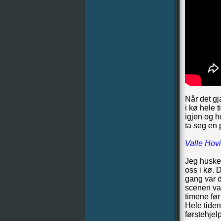
Når det gj
i kø hele 
igjen og h
ta seg en 
Valle Hovi
Jeg husker
oss i kø. 
gang var d
scenen var 
timene før
Hele tiden
førstehje