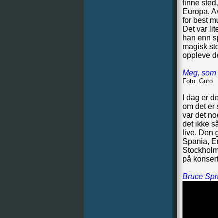
finne sted
Europa. Av
for best m
Det var li
han enn sp
magisk st
oppleve de
Meg, som e
Foto: Guro
I dag er d
om det er 
var det no
det ikke s
live. Den g
Spania, En
Stockholm
på konsert
Bruce Spri