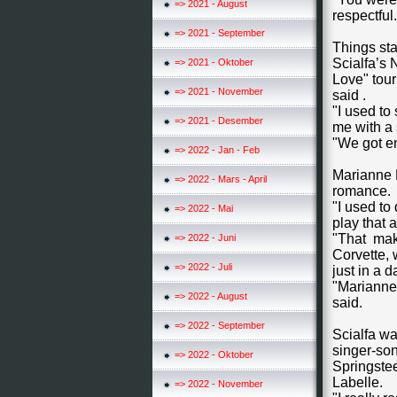
=> 2021 - August
respectful.
=> 2021 - September
Things st
Scialfa’s 
=> 2021 - Oktober
Love" tou
=> 2021 - November
said .
"I used to
=> 2021 - Desember
me with a 
"We got en
=> 2022 - Jan - Feb
Marianne F
=> 2022 - Mars - April
romance.
"I used to
=> 2022 - Mai
play that 
"That make
=> 2022 - Juni
Corvette, 
=> 2022 - Juli
just in a d
"Marianne 
=> 2022 - August
said.
=> 2022 - September
Scialfa wa
singer-son
=> 2022 - Oktober
Springste
Labelle.
=> 2022 - November