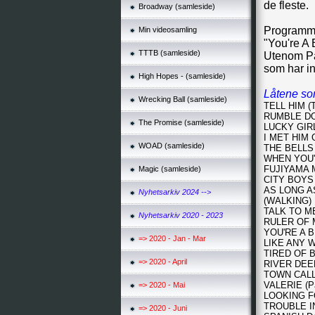
de fleste.
Broadway (samleside)
Programmet
Min videosamling
"You're A 
TTTB (samleside)
Utenom Pat
som har in
High Hopes - (samleside)
Låtene som
Wrecking Ball (samleside)
TELL HIM (Th
RUMBLE DOLL
The Promise (samleside)
LUCKY GIRL 
I MET HIM O
WOAD (samleside)
THE BELLS (
WHEN YOU'R
FUJIYAMA 
Magic (samleside)
CITY BOYS (
AS LONG AS 
Nyhetsarkiv 2024 -->
(WALKING) 
TALK TO ME 
Nyhetsarkiv 2020 - 2023
RULER OF M
YOU'RE A BI
=> 2020 - Jan - Mar
LIKE ANY W
TIRED OF B
=> 2020 - April
RIVER DEEP
TOWN CALLE
VALERIE (Pat
=> 2020 - Mai
LOOKING FOR
TROUBLE IN 
=> 2020 - Juni