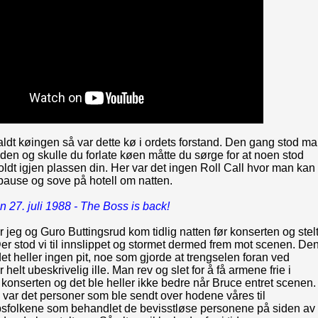
aldt køingen så var dette kø i ordets forstand. Den gang stod m
tiden og skulle du forlate køen måtte du sørge for at noen stod
oldt igjen plassen din. Her var det ingen Roll Call hvor man kan
pause og sove på hotell om natten.
n 27. juli 1988 - The Boss is back!
 jeg og Guro Buttingsrud kom tidlig natten før konserten og stel
Der stod vi til innslippet og stormet dermed frem mot scenen. De
et heller ingen pit, noe som gjorde at trengselen foran ved
helt ubeskrivelig ille. Man rev og slet for å få armene frie i
 konserten og det ble heller ikke bedre når Bruce entret scenen.
 var det personer som ble sendt over hodene våres til
lpsfolkene som behandlet de bevisstløse personene på siden av