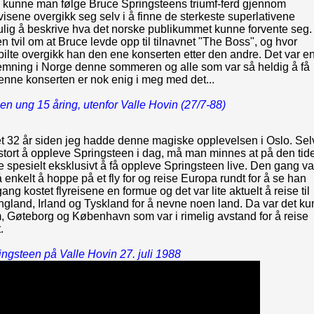
, kunne man følge Bruce Springsteens triumf-ferd gjennom
isene overgikk seg selv i å finne de sterkeste superlativene
ulig å beskrive hva det norske publikummet kunne forvente seg.
ten tvil om at Bruce levde opp til tilnavnet "The Boss", og hvor
ilte overgikk han den ene konserten etter den andre. Det var e
emning i Norge denne sommeren og alle som var så heldig å få
nne konserten er nok enig i meg med det...
n ung 15 åring, utenfor Valle Hovin (27/7-88)
et 32 år siden jeg hadde denne magiske opplevelsen i Oslo. Sel
stort å oppleve Springsteen i dag, må man minnes at på den tid
e spesielt eksklusivt å få oppleve Springsteen live. Den gang va
å enkelt å hoppe på et fly for og reise Europa rundt for å se han
ang kostet flyreisene en formue og det var lite aktuelt å reise til
gland, Irland og Tyskland for å nevne noen land. Da var det ku
, Gøteborg og København som var i rimelig avstand for å reise
.
ngsteen på Valle Hovin 27. juli 1988