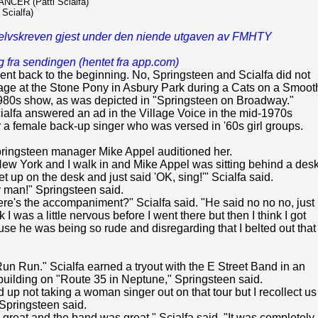
CER (Patti Scialfa)
Scialfa)
 selvskreven gjest under den niende utgaven av FMHTY
 fra sendingen (hentet fra app.com)
nt back to the beginning. No, Springsteen and Scialfa did not
age at the Stone Pony in Asbury Park during a Cats on a Smoot
980s show, as was depicted in "Springsteen on Broadway."
ialfa answered an ad in the Village Voice in the mid-1970s
r a female back-up singer who was versed in '60s girl groups.
ringsteen manager Mike Appel auditioned her.
New York and I walk in and Mike Appel was sitting behind a des
eet up on the desk and just said 'OK, sing!'" Scialfa said.
 man!" Springsteen said.
ere's the accompaniment?" Scialfa said. "He said no no no, just
nk I was a little nervous before I went there but then I think I got
e he was being so rude and disregarding that I belted out that
n Run." Scialfa earned a tryout with the E Street Band in an
 building on "Route 35 in Neptune," Springsteen said.
up not taking a woman singer out on that tour but I recollect us
Springsteen said.
great and the band was great," Scialfa said. "It was completely