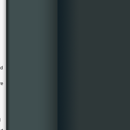
ld
d
re
d