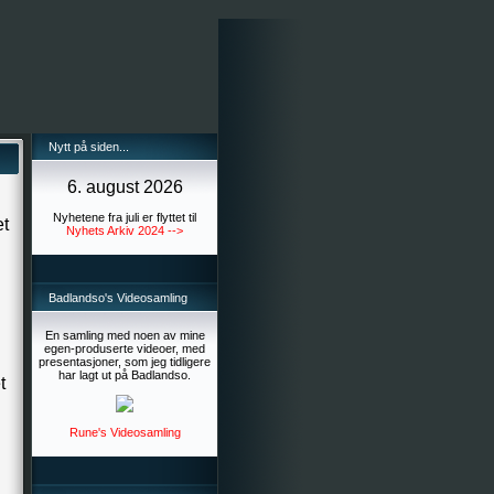
Nytt på siden...
6. august 2026
Nyhetene fra juli er flyttet til
et
Nyhets Arkiv 2024 -->
Badlandso's Videosamling
En samling med noen av mine
egen-produserte videoer, med
presentasjoner, som jeg tidligere
har lagt ut på Badlandso.
t
Rune's Videosamling
n