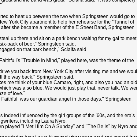
"
arted to heat up between the two when Springsteen would go to
New York City apartment to help her rehearse for the "Tunnel of
r after she became a member of the E Street Band, Springsteen
 steal up there and sit on a park bench waiting for my gal to meet
six-pack of beer," Springsteen said.
gaged on that park bench," Scialfa said
aithfull's "Trouble In Mind," played here, was the theme of the
 drive you back from New York City after visiting me and we wou
all the way back," Springsteen said.
s me think of your blue Camaro, right, and also you had an ol
which was also blue. We would just play that, never talk. We we
aze of love."
Faithfull was our guardian angel in those days," Springsteen
s indeed influenced by the girl groups of the '60s, and the era's
gwriters, including Laura Nyro.
en played "I Met Him On A Sunday" and "The Bells" by Nyro an