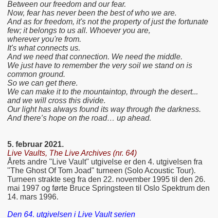
Between our freedom and our fear.
Now, fear has never been the best of who we are.
And as for freedom, it's not the property of just the fortunate
few; it belongs to us all. Whoever you are,
wherever you're from.
It's what connects us.
And we need that connection. We need the middle.
We just have to remember the very soil we stand on is
common ground.
So we can get there.
We can make it to the mountaintop, through the desert...
and we will cross this divide.
Our light has always found its way through the darkness.
And there’s hope on the road… up ahead.
5. februar 2021.
Live Vaults, The Live Archives (nr. 64)
Årets andre "Live Vault" utgivelse er den 4. utgivelsen fra
"The Ghost Of Tom Joad" turneen (Solo Acoustic Tour).
Turneen strakte seg fra den 22. november 1995 til den 26.
mai 1997 og førte Bruce Springsteen til Oslo Spektrum den
14. mars 1996.
Den 64. utgivelsen i Live Vault serien