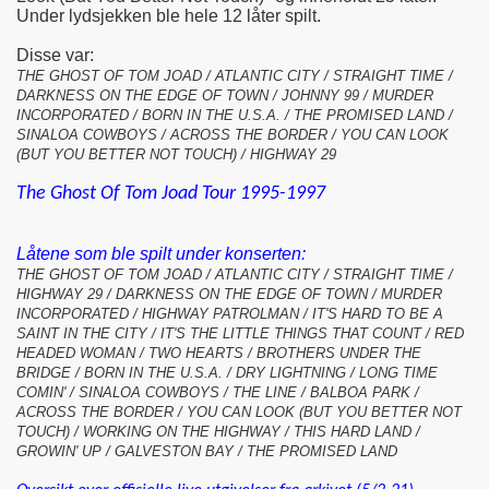
Under lydsjekken ble hele 12 låter spilt.
Disse var:
THE GHOST OF TOM JOAD / ATLANTIC CITY / STRAIGHT TIME /
DARKNESS ON THE EDGE OF TOWN / JOHNNY 99 / MURDER
INCORPORATED / BORN IN THE U.S.A. / THE PROMISED LAND /
SINALOA COWBOYS / ACROSS THE BORDER / YOU CAN LOOK
(BUT YOU BETTER NOT TOUCH) / HIGHWAY 29
The Ghost Of Tom Joad Tour 1995-1997
Låtene som ble spilt under konserten:
THE GHOST OF TOM JOAD / ATLANTIC CITY / STRAIGHT TIME /
HIGHWAY 29 / DARKNESS ON THE EDGE OF TOWN / MURDER
INCORPORATED / HIGHWAY PATROLMAN / IT'S HARD TO BE A
SAINT IN THE CITY / IT'S THE LITTLE THINGS THAT COUNT / RED
HEADED WOMAN / TWO HEARTS / BROTHERS UNDER THE
BRIDGE / BORN IN THE U.S.A. / DRY LIGHTNING / LONG TIME
COMIN' / SINALOA COWBOYS / THE LINE / BALBOA PARK /
ACROSS THE BORDER / YOU CAN LOOK (BUT YOU BETTER NOT
TOUCH) / WORKING ON THE HIGHWAY / THIS HARD LAND /
GROWIN' UP / GALVESTON BAY / THE PROMISED LAND