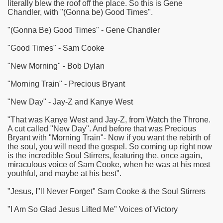
literally blew the roof off the place. So this is Gene
Chandler, with "(Gonna be) Good Times".
"(Gonna Be) Good Times" - Gene Chandler
"Good Times" - Sam Cooke
"New Morning" - Bob Dylan
"Morning Train" - Precious Bryant
"New Day" - Jay-Z and Kanye West
"That was Kanye West and Jay-Z, from Watch the Throne.
A cut called "New Day". And before that was Precious
Bryant with "Morning Train"- Now if you want the rebirth of
the soul, you will need the gospel. So coming up right now
is the incredible Soul Stirrers, featuring the, once again,
miraculous voice of Sam Cooke, when he was at his most
youthful, and maybe at his best".
"Jesus, I"ll Never Forget" Sam Cooke & the Soul Stirrers
"I Am So Glad Jesus Lifted Me" Voices of Victory