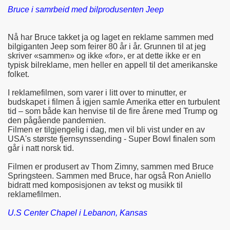
Bruce i samrbeid med bilprodusenten Jeep
Nå har Bruce takket ja og laget en reklame sammen med
bilgiganten Jeep som feirer 80 år i år. Grunnen til at jeg
skriver «sammen» og ikke «for», er at dette ikke er en
typisk bilreklame, men heller en appell til det amerikanske
folket.
I reklamefilmen, som varer i litt over to minutter, er
budskapet i filmen å igjen samle Amerika etter en turbulent
tid – som både kan henvise til de fire årene med Trump og
den pågående pandemien.
Filmen er tilgjengelig i dag, men vil bli vist under en av
USA's største fjernsynssending - Super Bowl finalen som
går i natt norsk tid.
Filmen er produsert av Thom Zimny, sammen med Bruce
Springsteen. Sammen med Bruce, har også Ron Aniello
bidratt med komposisjonen av tekst og musikk til
reklamefilmen.
U.S Center Chapel i
Lebanon, Kansas