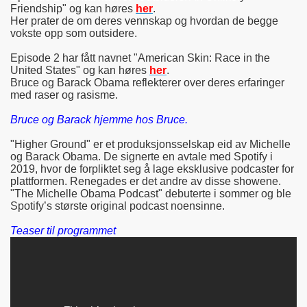
Friendship" og kan høres
her
.
Her prater de om deres vennskap og hvordan de begge
vokste opp som outsidere.
Episode 2 har fått navnet "American Skin: Race in the
United States" og kan høres
her
.
Bruce og
Barack Obama
reflekterer over deres erfaringer
med raser og rasisme.
Bruce og
Barack hjemme hos Bruce.
"Higher Ground" er et produksjonsselskap eid av Michelle
og Barack Obama. De signerte en avtale med Spotify i
2019, hvor de forpliktet seg å lage eksklusive podcaster for
plattformen. Renegades er det andre av disse showene.
"The Michelle Obama Podcast" debuterte i sommer og ble
Spotify’s største original podcast noensinne.
Teaser til programmet