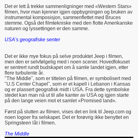
Det er lett å trekke sammenligninger med «Western Stars»
filmen, hvor man kjenner igjen oppbygningen og bruken av
instrumental komposisjon, sammenflettet med Bruces
stemme. Også det filmtekniske med den flotte Amerikanske
naturen og lyssettingen er den samme.
USA's geografiske senter
Det er ikke mye fokus på selve produktet Jeep i filmen,
men den er selvfølgelig med i noen scener. Hovedfokuset
er sentrert rundt budskapet om å samle landet igjen, etter
flere turbulente år.
"The Middle", som er tittelen på filmen, er symbolisert med
"U.S Center Chapel", som er et kapell i Lebanon i Kansas
og er plassert geografisk midt i USA. Fra dette symbolske
stedet kan man nå ut til alle kanter av USA og igjen starte
på den lange veien mot et samlet «Promised land».
Først på slutten av filmen, vises det en link til Jeep.com og
noen logoer fra selskapet.
Det er forøvrig ikke benyttet en
Springsteen låt i filmen.
The Middle