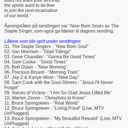
does not want your worship
the spirits want to be free
to join the next incarnation
of our world."
Åpningslåten på sendingen var "New Born Soul» av The
Staple Singer, som også ga tittelen til dagens sending.
Låtene som ble spilt under sendingen:
01. The Staple Singers - "New Born Soul"
02. Van Morrison - "Glad Tidings"
03. Gene Chandler - "Gonna Be Good Times"
04. Sam Cooke - "Good Times"
05. Bob Dylan - "New Morning"
06. Precious Bryant - "Morning Train"
07. Jay-Z & Kanye West - "New Day"
08. Sam Cook with the Soul-Stirrers - "Jesus I'll Never
Forget"
09. Voices of Victory - "I Am So Glad Jesus Lifted Me"
10. Warren Zevon - "Ourselves to Know"
11. Bruce Springsteen - "Real World"
12. Bruce Springsteen - "Living Proof" (Live, MTV
UnPlugged)
13. Bruce Springsteen - "My Beautiful Reward" (Live, MTV
UnPlugged)