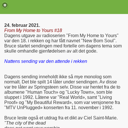
24. februar 2021.
From My Home to Yours #18
Dagens utgave av radioserien "From My Home to Yours"
var den 18. i rekken og har fått navnet "New Born Soul".
Bruce startet sendingen med fortelle om dagens tema som
skulle omhandle gjenfødelsen av alt det gode.
Nattens sending var den attende i rekken
Dagens sending inneholdt ikke så mye monolog som
normalt. Det ble spilt 14 låter under sendingen. Av disse
var tre låter av Springsteen selv. Disse var hentet fra de to
de)
albumene "Human Touch» og "Lucky Town», som ble
sluppet i 1992. Låtene var "Real World», samt "Living
Proof» og "My Beautiful Reward», som var versjonene fra
"MTV UnPlugged» konserten fra 11. november i 1992.
Bruce leste også et utdrag fra et dikt av Ciel Saint-Marie.
"The city of the dead