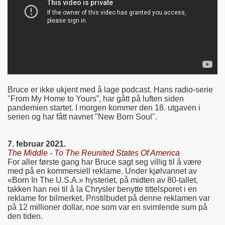
Bruce er ikke ukjent med å lage podcast. Hans radio-serie
"From My Home to Yours”, har gått på luften siden
pandemien startet. I morgen kommer den 18. utgaven i
serien og har fått navnet "New Born Soul".
7. februar 2021.
The Middle - To The Reunited States Of America
For aller første gang har Bruce sagt seg villig til å være
med på en kommersiell reklame. Under kjølvannet av
«Born In The U.S.A.» hysteriet, på midten av 80-tallet,
takken han nei til å la Chrysler benytte tittelsporet i en
reklame for bilmerket. Pristilbudet på denne reklamen var
på 12 millioner dollar, noe som var en svimlende sum på
den tiden.