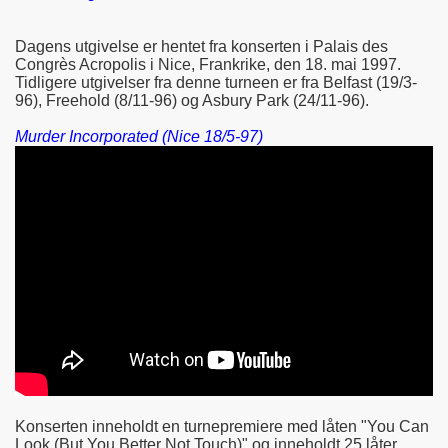
Dagens utgivelse er hentet fra konserten i Palais des
Congrès Acropolis i Nice, Frankrike, den 18. mai 1997.
Tidligere utgivelser fra denne turneen er fra Belfast (19/3-
96), Freehold (8/11-96) og Asbury Park (24/11-96).
Murder Incorporated (Nice 18/5-97)
Konserten inneholdt en turnepremiere med låten "You Can
Look (But You Better Not Touch)" og inneholdt 25 låter.