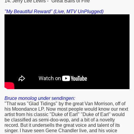
14. Jerry Lee Lewis - "Great Balls of Fire"
"My Beautiful Reward" (Live, MTV UnPlugged)
Bruce monolog under sendingen:
"That was "Glad Tidings" by the great Van Morrison, off of
his Moondance LP. Now most people would know our next
artist from his classic "Duke of Earl" "Duke of Earl" would
be classified as semi-doo-wop, and a bit of a novelty
record. But it undersells the great voice and talent of its
singer. I have seen Gene Chandler live, and his voice