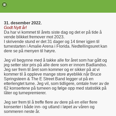
31. desember 2022.
Godt Nytt år!
Da har vi kommet til årets siste dag og det er på tide å
vende blikket fremover mot 2023.
I skrivende stund er det 31 dager og 14 timer igjen til
turnestarten i Amalie Arena i Florida. Nedtellingsuret kan
dere se på menyen til høyre.
Jeg vil begynne med å takke alle for året som har gått og
jeg setter stor pris på alle dere som er innom Badlandso.
Jeg ser frem til året som kommer og er sikker på at vi
kommer til å oppleve mange store øyeblikk når Bruce
Springsteen & The E Street Band legger ut på en
de)
etterlengtet turne. Jeg vil, som tidligere, omtale hver av de
62 konsertene på turneen og følge opp med statistikk på
låter og turnepremierer.
Jeg ser frem til å treffe flere av dere på en eller flere
konserter i både inn- og utland i løpet av våren og
sommeren neste år.