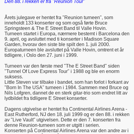
Den 88. i rekken er fra "Reunion Tour"
Årets julegave er hentet fra "Reunion turneen", som
inneholdt 133 konserter og som også førte Bruce
Springsteen & The E Street Band til Valle Hovin.
Turneen startet i Europa, nærmere bestemt i Barcelona den
9. april, og avsluttet med ti konserter i Madison Square
Garden, hvorav den siste ble spilt den 1. juli 2000.
Europaturneen ble avsluttet på Valle Hovin, omtrent et år
tidligere, i Oslo den 27. juni i 1999.
Turneen var den første med "The E Street Band" siden
"Tunnel Of Love Express Tour" i 1988 og ble en enorm
suksess.
Little Steven var tilbake i bandet, som han forlot i forkant av
"Born In The USA" turneen i 1984. Sammen med Bruce og
Nils Lofgren, dannet de en sterk gitar-trio som endret litt av
lydbildet fra tidligere E Street konserter.
Dagens utgivelse er hentet fra Continental Airlines Arena -
East Rutherford, NJ den 18. juli 1999 og er den 88. i rekken
av "Live Vault" utgivelsen. Dette er den 7. konserten fra
denne Reunion-turneen som er utgitt i serien.
Konserten på Continental Airlines Arena var den andre av i