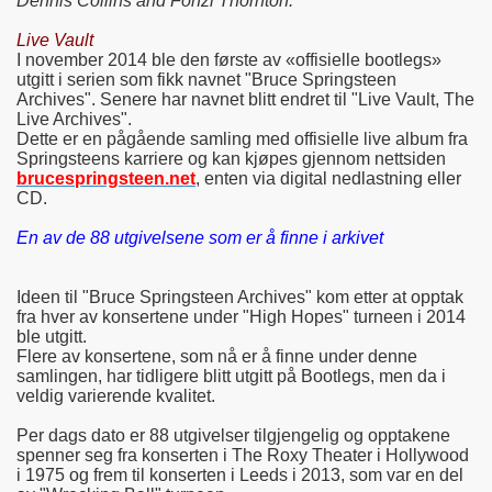
Dennis Collins and Fonzi Thornton.
Live Vault
I november 2014 ble den første av «offisielle bootlegs»
utgitt i serien som fikk navnet "Bruce Springsteen
Archives". Senere har navnet blitt endret til "Live Vault, The
Live Archives".
Dette er en pågående samling med offisielle live album fra
Springsteens karriere og kan kjøpes gjennom nettsiden
brucespringsteen.net
, enten via digital nedlastning eller
CD.
En av de 88 utgivelsene som er å finne i arkivet
Ideen til "Bruce Springsteen Archives" kom etter at opptak
fra hver av konsertene under "High Hopes" turneen i 2014
ble utgitt.
Flere av konsertene, som nå er å finne under denne
samlingen, har tidligere blitt utgitt på Bootlegs, men da i
veldig varierende kvalitet.
Per dags dato er 88 utgivelser tilgjengelig og opptakene
spenner seg fra konserten i The Roxy Theater i Hollywood
i 1975 og frem til konserten i Leeds i 2013, som var en del