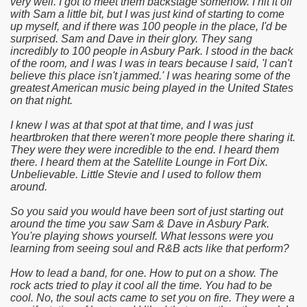
very well. I got to meet them backstage somehow. I hit it off
with Sam a little bit, but I was just kind of starting to come
up myself, and if there was 100 people in the place, I'd be
surprised. Sam and Dave in their glory. They sang
incredibly to 100 people in Asbury Park. I stood in the back
of the room, and I was I was in tears because I said, 'I can't
believe this place isn't jammed.' I was hearing some of the
greatest American music being played in the United States
on that night.
I knew I was at that spot at that time, and I was just
heartbroken that there weren't more people there sharing it.
They were they were incredible to the end. I heard them
there. I heard them at the Satellite Lounge in Fort Dix.
Unbelievable. Little Stevie and I used to follow them
around.
So you said you would have been sort of just starting out
around the time you saw Sam & Dave in Asbury Park.
You're playing shows yourself. What lessons were you
learning from seeing soul and R&B acts like that perform?
How to lead a band, for one. How to put on a show. The
rock acts tried to play it cool all the time. You had to be
cool. No, the soul acts came to set you on fire. They were a