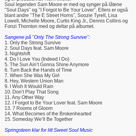
Soul legenden Sam Moore er med og synger på låtene
"Soul Days" og "I Forgot to Be Your Lover". Ellers er også
blant andre "The E Street Horns", Soozie Tyrell, Lisa
Lowell, Michelle Moore, Curtis King Jr., Dennis Collins og
Fonzi Thornton med og deltar på albumet.
Sangene på "Only The Strong Survive":
1. Only the Strong Survive
2. Soul Days feat. Sam Moore
3. Nightshift
4. Do I Love You (Indeed I Do)
5. The Sun Ain’t Gonna Shine Anymore
6. Turn Back the Hands of Time
7. When She Was My Girl
8. Hey, Western Union Man
9. I Wish It Would Rain
10. Don’t Play That Song
11. Any Other Way
12. I Forgot to Be Your Lover feat. Sam Moore
13. 7 Rooms of Gloom
14. What Becomes of the Brokenhearted
15. Someday We’ll Be Together
Springsteen klar for litt Sweet Soul Music