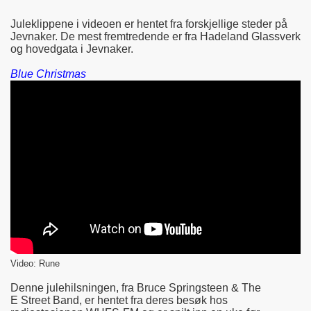
Juleklippene i videoen er hentet fra forskjellige steder på
Jevnaker. De mest fremtredende er fra Hadeland Glassverk
og hovedgata i Jevnaker.
Blue Christmas
Video: Rune
Denne julehilsningen, fra Bruce Springsteen & The
E Street Band, er hentet fra deres besøk hos