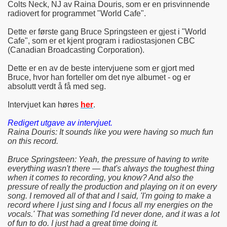
Colts Neck, NJ av Raina Douris, som er en prisvinnende
radiovert for programmet "World Cafe".
Dette er første gang Bruce Springsteen er gjest i "World
Cafe", som er et kjent program i radiostasjonen CBC
(Canadian Broadcasting Corporation).
Dette er en av de beste intervjuene som er gjort med
Bruce, hvor han forteller om det nye albumet - og er
absolutt verdt å få med seg.
Intervjuet kan høres
her
.
Redigert utgave av intervjuet.
Raina Douris: It sounds like you were having so much fun
on this record.
Bruce Springsteen: Yeah, the pressure of having to write
everything wasn't there — that's always the toughest thing
when it comes to recording, you know? And also the
pressure of really the production and playing on it on every
song. I removed all of that and I said, 'I'm going to make a
record where I just sing and I focus all my energies on the
vocals.' That was something I'd never done, and it was a lot
of fun to do. I just had a great time doing it.