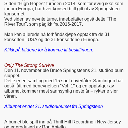
Siden "High Hopes" turneen i 2014, som for øvrig ikke kom
innom Europa, har hver konsert blitt gitt ut av Springsteen
konsernet.
Ved siden av nevnte turne, innebefatter også dette "The
River Tour", som pågikk fra 2016-2017.
Man kan allerede nå forhåndskjøpe opptak fra de 31
konserten i USA og de 31 konsertene i Europa.
Klikk på bildene for å komme til bestillingen.
Only The Strong Survive
Den 11. november ble Bruce Springsteens 21. studioalbum
sluppet.
Dette er en samling med 15 soul-coverlåter. Samlingen har
også fått med benevnelsen "Vol. 1" og en oppfølger av
albumet kommer mest sannsynlig neste år – ryktene sier
våren.
Albumet er det 21. studioalbumet fra Springsteen
Albumet ble spilt inn på Thrill Hill Recording i New Jersey
og er produsert av Ron Aniello.