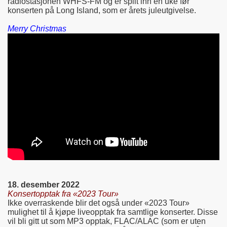
radiostasjonen WHFS-FM og er spilt inn en uke før
konserten på Long Island, som er årets juleutgivelse.
Merry Christmas
18. desember 2022
Konsertopptak fra «2023 Tour»
Ikke overraskende blir det også under «2023 Tour»
mulighet til å kjøpe liveopptak fra samtlige konserter. Disse
vil bli gitt ut som MP3 opptak, FLAC/ALAC (som er uten