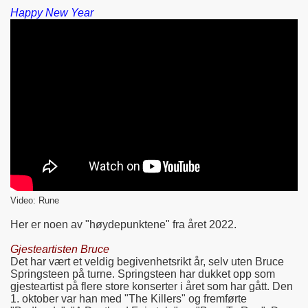
Happy New Year
Video: Rune
Her er noen av "høydepunktene" fra året 2022.
Gjesteartisten Bruce
Det har vært et veldig begivenhetsrikt år, selv uten Bruce
Springsteen på turne. Springsteen har dukket opp som
gjesteartist på flere store konserter i året som har gått. Den
1. oktober var han med "The Killers" og fremførte