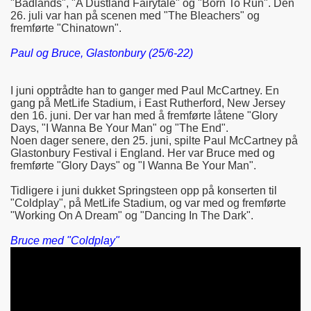
"Badlands", "A Dustland Fairytale" og "Born To Run". Den
26. juli var han på scenen med "The Bleachers" og
fremførte "Chinatown".
Paul og Bruce, Glastonbury (25/6-22)
I juni opptrådte han to ganger med Paul McCartney. En
gang på MetLife Stadium, i East Rutherford, New Jersey
den 16. juni. Der var han med å fremførte låtene "Glory
Days, "I Wanna Be Your Man" og "The End".
Noen dager senere, den 25. juni, spilte Paul McCartney på
Glastonbury Festival i England. Her var Bruce med og
fremførte "Glory Days" og "I Wanna Be Your Man".
Tidligere i juni dukket Springsteen opp på konserten til
"Coldplay", på MetLife Stadium, og var med og fremførte
"Working On A Dream" og "Dancing In The Dark".
Bruce med "Coldplay"