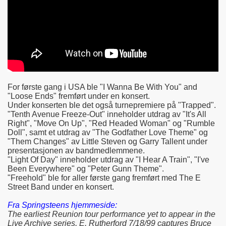
For første gang i USA ble "I Wanna Be With You" and
"Loose Ends" fremført under en konsert.
Under konserten ble det også turnepremiere på "Trapped".
"Tenth Avenue Freeze-Out" inneholder utdrag av "It's All
Right", "Move On Up", "Red Headed Woman" og "Rumble
Doll", samt et utdrag av "The Godfather Love Theme" og
"Them Changes" av Little Steven og Garry Tallent under
presentasjonen av bandmedlemmene.
"Light Of Day" inneholder utdrag av "I Hear A Train", "I've
Been Everywhere" og "Peter Gunn Theme".
"Freehold" ble for aller første gang fremført med The E
Street Band under en konsert.
Fra Springsteens hjemmeside:
The earliest Reunion tour performance yet to appear in the
Live Archive series, E. Rutherford 7/18/99 captures Bruce