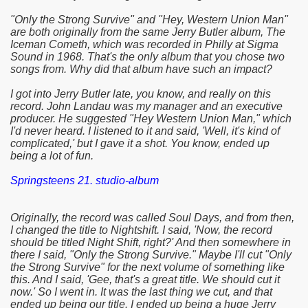
"Only the Strong Survive" and "Hey, Western Union Man"
are both originally from the same Jerry Butler album, The
Iceman Cometh, which was recorded in Philly at Sigma
Sound in 1968. That's the only album that you chose two
songs from. Why did that album have such an impact?
I got into Jerry Butler late, you know, and really on this
record. John Landau was my manager and an executive
producer. He suggested "Hey Western Union Man," which
I'd never heard. I listened to it and said, 'Well, it's kind of
complicated,' but I gave it a shot. You know, ended up
being a lot of fun.
Springsteens 21. studio-album
Originally, the record was called Soul Days, and from then,
I changed the title to Nightshift. I said, 'Now, the record
should be titled Night Shift, right?' And then somewhere in
there I said, "Only the Strong Survive." Maybe I'll cut "Only
the Strong Survive" for the next volume of something like
this. And I said, 'Gee, that's a great title. We should cut it
now.' So I went in. It was the last thing we cut, and that
ended up being our title. I ended up being a huge Jerry