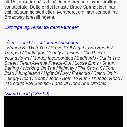
alt 15 konserter på rad, på denne arenaen, hvor samtlige
var utsolgte. Dette er det lengste Bruce Springsteen har
spilt på samme sted etter hverandre, om man ser bort fra
Broadway forestillingene.
Samtlige utgivelser fra denne turneen
Låtene som ble spilt under konserten
I Wanna Be With You / Prove It All Night / Two Hearts /
Trapped / Darlington County / Factory / The River /
Youngstown / Murder Incorporated / Badlands / Out In The
Street / Tenth Avenue Freeze-Out / Loose Ends / Sherry
Darling / Working On The Highway / The Ghost Of Tom
Joad / Jungleland / Light Of Day / Freehold / Stand On It /
Hungry Heart / Bobby Jean / Born To Run / Thunder Road /
If I Should Fall Behind / Land Of Hope And Dreams
"Stand On It" (18/7-99)