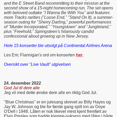
and the E Street Band recommitting to their mission at the
second show of a 15-night homecoming run. The set opens
with beloved outtake "I Wanna Be With You" and features
more Tracks rarities ("Loose End," "Stand On It), a summer-
season outing for "Sherry Darling," powerful performances
of "Murder Incorporated," "Youngstown" and "Jungleland,"
plus "Freehold," Springsteen's hilariously candid
confessional about growing up in New Jersey.
Hele 15 konserter ble utsolgt på Continental Airlines Arena
Les Eric Flannigan's ord om konserten
her
.
Oversikt over "Live Vault" utgivelsen
24. desember 2022
God Jul til dere alle
Jeg vil med dette ønske dere alle en riktig God Jul.
"Blue Christmas" er en julesang skrevet av Billy Hayes og
Jay W. Johnson og ble for første gang spilt inn av Doye
O'Dell i 1948. Låten er nok likevel mest kjent fremført av
Elvis Presley som hadde kjempe-suksess med låten i både