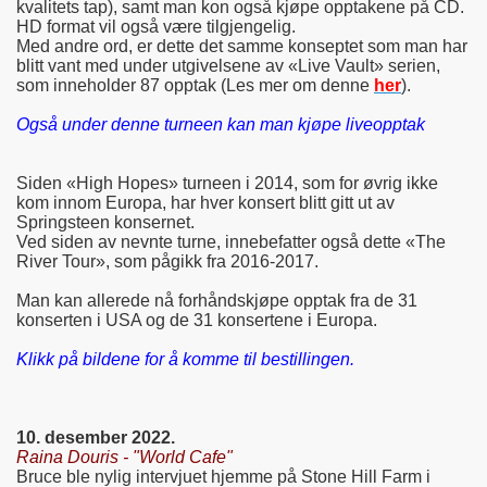
kvalitets tap), samt man kon også kjøpe opptakene på CD.
HD format vil også være tilgjengelig.
Med andre ord, er dette det samme konseptet som man har
blitt vant med under utgivelsene av «Live Vault» serien,
som inneholder 87 opptak (Les mer om denne
her
).
Også under denne turneen kan man kjøpe liveopptak
Siden «High Hopes» turneen i 2014, som for øvrig ikke
kom innom Europa, har hver konsert blitt gitt ut av
Springsteen konsernet.
Ved siden av nevnte turne, innebefatter også dette «The
River Tour», som pågikk fra 2016-2017.
Man kan allerede nå forhåndskjøpe opptak fra de 31
konserten i USA og de 31 konsertene i Europa.
Klikk på bildene for å komme til bestillingen.
10. desember 2022.
Raina Douris - "World Cafe"
Bruce ble nylig intervjuet hjemme på Stone Hill Farm i