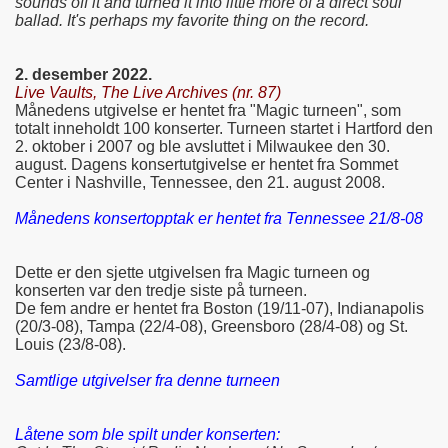
sounds off it and turned it into little more of a direct soul
ballad. It's perhaps my favorite thing on the record.
2. desember 2022.
Live Vaults, The Live Archives (nr. 87)
Månedens utgivelse er hentet fra "Magic turneen", som
totalt inneholdt 100 konserter. Turneen startet i Hartford den
2. oktober i 2007 og ble avsluttet i Milwaukee den 30.
august. Dagens konsertutgivelse er hentet fra Sommet
Center i Nashville, Tennessee, den 21. august 2008.
Månedens konsertopptak er hentet fra Tennessee 21/8-08
Dette er den sjette utgivelsen fra Magic turneen og
konserten var den tredje siste på turneen.
De fem andre er hentet fra Boston (19/11-07), Indianapolis
(20/3-08), Tampa (22/4-08), Greensboro (28/4-08) og St.
Louis (23/8-08).
Samtlige utgivelser fra denne turneen
Låtene som ble spilt under konserten: