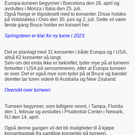
Europa-turneen begynner i Barcelona den 28. april og
avsluttes i Monza i Italia den 25. juli.
Også Norge er tilgodesett med to konserter. Disse holdes
på Voldsløkka i Oslo den 30. juni og 2. juli. Dette vil være
første gang Bruce holder en konsert her.
Springsteen er klar for ny turne i 2023
Det er planlagt med 31 konserter i både Europa og i USA,
altså 62 konserter så langt.
Selv om det enda ikke er bekreftet, tyder mye på at turneen
fortsetter i USA på sensommeren, etter at Europa turneen
er over. Det er også mye som tyder på at Bruce og bandet
deretter tar turen videre til Australia og New Zealand.
Oversikt over turneen:
Turneen begynner, som tidligere nevnt, i Tampa, Florida
den 1. februar og avsluttes i Prudential Center i Newark,
NJ den 14. april.
Også denne gangen vil det bli muligheter til å kjøpe
konsertopptak fra samtlige konserter på turneen.