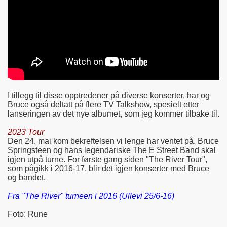
I tillegg til disse opptredener på diverse konserter, har og
Bruce også deltatt på flere TV Talkshow, spesielt etter
lanseringen av det nye albumet, som jeg kommer tilbake til.
2023 Tour
Den 24. mai kom bekreftelsen vi lenge har ventet på. Bruce
Springsteen og hans legendariske The E Street Band skal
igjen utpå turne. For første gang siden "The River Tour",
som pågikk i 2016-17, blir det igjen konserter med Bruce
og bandet.
Fra "The River" turneen i 2016 (Ullevi 25/6-16)
Foto: Rune