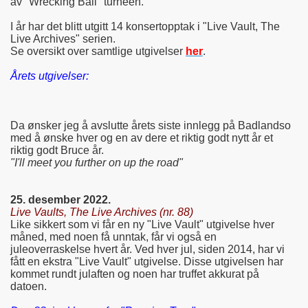
av "Wrecking Ball" turneen.
I år har det blitt utgitt 14 konsertopptak i
"Live Vault, The
Live Archives"
serien.
Se oversikt over samtlige utgivelser
her
.
Årets utgivelser:
Da ønsker jeg å avslutte årets siste innlegg på Badlandso
med å ønske hver og en av dere et riktig godt nytt år et
riktig godt Bruce år.
"I'll meet you further on up the road"
25. desember 2022.
Live Vaults, The Live Archives (nr. 88)
Like sikkert som vi får en ny "Live Vault" utgivelse hver
måned, med noen få unntak, får vi også en
juleoverraskelse hvert år. Ved hver jul, siden 2014, har vi
fått en ekstra "Live Vault" utgivelse. Disse utgivelsen har
kommet rundt julaften og noen har truffet akkurat på
datoen.