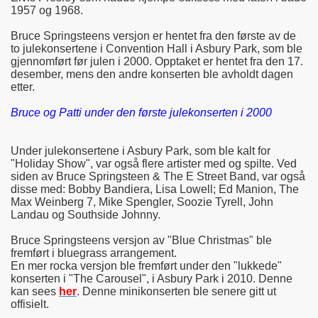
1957 og 1968.
Bruce Springsteens versjon er hentet fra den første av de
to julekonsertene i Convention Hall i Asbury Park, som ble
gjennomført før julen i 2000. Opptaket er hentet fra den 17.
desember, mens den andre konserten ble avholdt dagen
etter.
Bruce og Patti under den første julekonserten i 2000
Under julekonsertene i Asbury Park, som ble kalt for
"Holiday Show", var også flere artister med og spilte. Ved
siden av Bruce Springsteen & The E Street Band, var også
disse med: Bobby Bandiera, Lisa Lowell; Ed Manion, The
Max Weinberg 7, Mike Spengler, Soozie Tyrell, John
Landau og Southside Johnny.
Bruce Springsteens versjon av "Blue Christmas" ble
fremført i bluegrass arrangement.
En mer rocka versjon ble fremført under den "lukkede"
konserten i "The Carousel", i Asbury Park i 2010. Denne
kan sees
her
. Denne minikonserten ble senere gitt ut
offisielt.