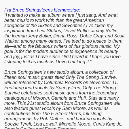
Fra Bruce Springsteens hjemmeside:
“I wanted to make an album where I just sang. And what
better music to work with than the great American
songbook of the Sixties and Seventies? I’ve taken my
inspiration from Levi Stubbs, David Ruffin, Jimmy Ruffin,
the Iceman Jerry Butler, Diana Ross, Dobie Gray, and Scott
Walker, among many others. I’ve tried to do justice to them
all—and to the fabulous writers of this glorious music. My
goal is for the modern audience to experience its beauty
and joy, just as I have since I first heard it. I hope you love
listening to it as much as I loved making it.”
Bruce Springsteen’s new studio album, a collection of
fifteen soul music greats titled Only The Strong Survive,
will be released by Columbia Records on November 11.
Featuring lead vocals by Springsteen, Only The Strong
Survive celebrates soul music gems from the legendary
catalogues of Motown, Gamble and Huff, Stax and many
more. This 21st studio album from Bruce Springsteen will
also feature guest vocals by Sam Moore, as well as
contributions from The E Street Horns, full string
arrangements by Rob Mathes, and backing vocals by
Soozie Tyrell, Lisa Lowell, Michelle Moore, Curtis King Jr.,