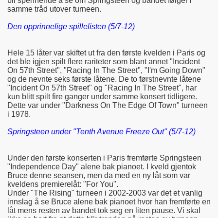
bli spennende å se om Springsteen og bandet følger i
samme tråd utover turneen.
Den opprinnelige spillelisten (5/7-12)
Hele 15 låter var skiftet ut fra den første kvelden i Paris og
det ble igjen spilt flere rariteter som blant annet "Incident
On 57th Street", "Racing In The Street", "I'm Going Down"
og de nevnte seks første låtene. De to førstnevnte låtene
"Incident On 57th Street" og "Racing In The Street", har
kun blitt spilt fire ganger under samme konsert tidligere.
Dette var under "Darkness On The Edge Of Town" turneen
i 1978.
Springsteen under "Tenth Avenue Freeze Out" (5/7-12)
Under den første konserten i Paris fremførte Springsteen
"Independence Day" alene bak pianoet. I kveld gjentok
Bruce denne seansen, men da med en ny låt som var
kveldens premierelåt: "For You".
Under "The Rising" turneen i 2002-2003 var det et vanlig
innslag å se Bruce alene bak pianoet hvor han fremførte en
låt mens resten av bandet tok seg en liten pause. Vi skal