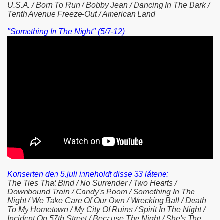
U.S.A. / Born To Run / Bobby Jean / Dancing In The Dark /
Tenth Avenue Freeze-Out / American Land
"Something In The Night" (5/7-12)
Konserten den 5.juli inneholdt disse 33 låtene:
The Ties That Bind / No Surrender / Two Hearts /
Downbound Train / Candy's Room / Something In The
Night / We Take Care Of Our Own / Wrecking Ball / Death
To My Hometown / My City Of Ruins / Spirit In The Night /
Incident On 57th Street / Because The Night / She's The