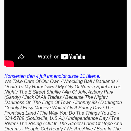
Konserten den 4.juli inneholdt disse 31 låtene:
We Take Care Of Our Own / Wrecking Ball / Badlands /
Death To My Hometown / My City Of Ruins / Spirit In The
Night / The E Street Shuffle / 4th Of July, Asbury Park
(Sandy) / Jack Of All Trades / Because The Night /
Darkness On The Edge Of Town / Johnny 99 / Darlington
County / Easy Money / Waitin' On A Sunny Day / The
Promised Land / The Way You Do The Things You Do -
634-5789 (Soulsville, U.S.A.) / Independence Day / The
River / The Rising / Out In The Street / Land Of Hope And
Dreams - People Get Ready / We Are Alive / Born In The