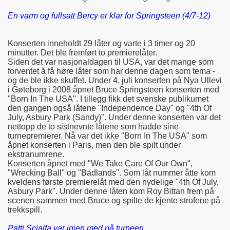
En varm og fullsatt Bercy er klar for Springsteen (4/7-12)
Konserten inneholdt 29 låter og varte i 3 timer og 20
minutter. Det ble fremført to premierelåter.
Siden det var nasjonaldagen til USA, var det mange som
forventet å få høre låter som har denne dagen som tema -
og de ble ikke skuffet. Under 4. juli konserten på Nya Ullevi
i Gøteborg i 2008 åpnet Bruce Springsteen konserten med
"Born In The USA". I tillegg fikk det svenske publikumet
den gangen også låtene "Independence Day" og "4th Of
July, Asbury Park (Sandy)". Under denne konserten var det
nettopp de to sistnevnte låtene som hadde sine
turnepremierer. Nå var det ikke "Born In The USA" som
åpnet konserten i Paris, men den ble spilt under
ekstranumrene.
Konserten åpnet med "We Take Care Of Our Own",
"Wrecking Ball" og "Badlands". Som låt nummer åtte kom
kveldens første premierelåt med den nydelige "4th Of July,
Asbury Park". Under denne låten kom Roy Bittan frem på
scenen sammen med Bruce og spilte de kjente strofene på
trekkspill.
Patti Scialfa var igjen med på turneen