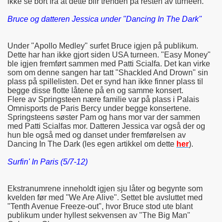
ikke se bort fra at dette blir trenden på resten av turneen.
Bruce og datteren Jessica under "Dancing In The Dark"
Under "Apollo Medley" surfet Bruce igjen på publikum.
Dette har han ikke gjort siden USA turneen. "Easy Money"
ble igjen fremført sammen med Patti Scialfa. Det kan virke
som om denne sangen har tatt "Shackled And Drown" sin
plass på spillelisten. Det er synd han ikke finner plass til
begge disse flotte låtene på en og samme konsert.
Flere av Springsteen nære familie var på plass i Palais
Omnisports de Paris Bercy under begge konsertene.
Springsteens søster Pam og hans mor var der sammen
med Patti Scialfas mor. Datteren Jessica var også der og
hun ble også med og danset under fremførelsen av
Dancing In The Dark (les egen artikkel om dette
her
).
Surfin' In Paris (5/7-12)
Ekstranumrene inneholdt igjen sju låter og begynte som
kvelden før med "We Are Alive". Settet ble avsluttet med
"Tenth Avenue Freeze-out", hvor Bruce stod ute blant
publikum under hyllest sekvensen av "The Big Man"