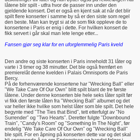
låtene blir spilt - utfra hvor de passer inn under den
gjeldende konsert. Det er også en kjent sak at når det blir
spilt flere konserter i samme by så er den siste som regel
den beste. Man kan trygt si at de som fikk oppleve de to
konsertene i Paris er enig i dette. For hvilken konsert de
fikk servert i går skal man lete lenge etter...
Fansen gjør seg klar for en uforglemmelig Paris kveld
Den andre og siste konserten i Paris inneholdt 31 låter og
varte i 3 timer og 38 minutter. Det ble også fremført en
premierelåt denne kvelden i Palais Omnisports de Paris
Bercy.
På de forhenværende konsertene har "Wrecking Ball" eller
"We Take Care Of Our Own" blitt spilt blant de tre første
låtene. Under denne konserten ble hele seks låter spilt før
vi fikk den første låten fra "Wrecking Ball" albumet og det
var heller ikke hvilke som helst låter som ble spilt. Det hele
begynte med "The Ties that Bind", tett etterfulgt av "No
Surrender" og "Two Hearts". Deretter fulgte "Downbound
Train", "Candy's Room" og "Something In The Night", før
endelig "We Take Care Of Our Own" og "Wrecking Ball"
ble spilt. For en åpning på konserten dette var og det skal