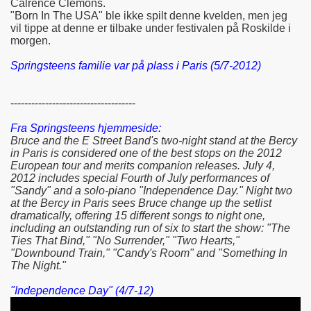
Calrence Clemons.
"Born In The USA" ble ikke spilt denne kvelden, men jeg
vil tippe at denne er tilbake under festivalen på Roskilde i
morgen.
Springsteens familie var på plass i Paris (5/7-2012)
------------------------------------
Fra Springsteens hjemmeside:
Bruce and the E Street Band's two-night stand at the Bercy
in Paris is considered one of the best stops on the 2012
European tour and merits companion releases. July 4,
2012 includes special Fourth of July performances of
"Sandy" and a solo-piano "Independence Day." Night two
at the Bercy in Paris sees Bruce change up the setlist
dramatically, offering 15 different songs to night one,
including an outstanding run of six to start the show: "The
Ties That Bind," "No Surrender," "Two Hearts,"
"Downbound Train," "Candy's Room" and "Something In
The Night."
"Independence Day" (4/7-12)