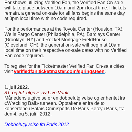
For shows utilizing Verified Fan, the Verified Fan On-sale
will take place between 10am and 2pm local time. If tickets
remain, a general on-sale for all fans begins the same day
at 3pm local time with no code required.
For the performances at the Toyota Center (Houston, TX),
Wells Fargo Center (Philadelphia, PA), Barclays Center
(Brooklyn, NY) and Rocket Mortgage FieldHouse
(Cleveland, OH), the general on-sale will begin at 10am
local time on their respective on-sale dates with no Verified
Fan code required.
To register for the Ticketmaster Verified Fan On-sale cities,
visit
verifiedfan.ticketmaster.com/springsteen
.
1. juli 2022.
81. og 82. utgave av Live Vault
Månedens utgivelse er en dobbelutgivelse og er hentet fra
«Wrecking Ball» turneen. Opptakene er fra de to
konsertene i Palais Omnisports De Paris-Bercy i Paris, fra
den 4. og 5. juli i 2012.
Dobbelutgivelse fra Paris 2012