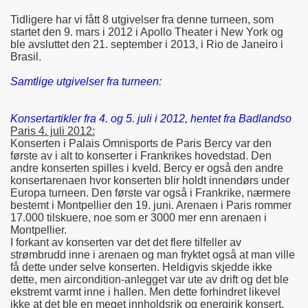
Tidligere har vi fått 8 utgivelser fra denne turneen, som
startet den 9. mars i 2012 i Apollo Theater i New York og
ble avsluttet den 21. september i 2013, i Rio de Janeiro i
Brasil.
Samtlige utgivelser fra turneen:
Konsertartikler fra 4. og 5. juli i 2012, hentet fra Badlandso
Paris 4. juli 2012:
Konserten i Palais Omnisports de Paris Bercy var den
første av i alt to konserter i Frankrikes hovedstad. Den
andre konserten spilles i kveld. Bercy er også den andre
konsertarenaen hvor konserten blir holdt innendørs under
Europa turneen. Den første var også i Frankrike, nærmere
bestemt i Montpellier den 19. juni. Arenaen i Paris rommer
17.000 tilskuere, noe som er 3000 mer enn arenaen i
Montpellier.
I forkant av konserten var det det flere tilfeller av
strømbrudd inne i arenaen og man fryktet også at man ville
få dette under selve konserten. Heldigvis skjedde ikke
dette, men aircondition-anlegget var ute av drift og det ble
ekstremt varmt inne i hallen. Men dette forhindret likevel
ikke at det ble en meget innholdsrik og energirik konsert.