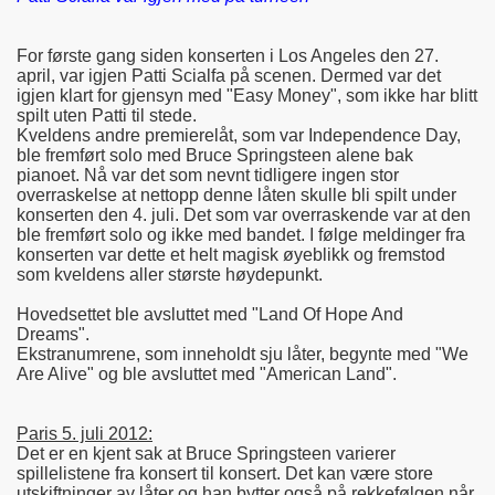
For første gang siden konserten i Los Angeles den 27.
april, var igjen Patti Scialfa på scenen. Dermed var det
igjen klart for gjensyn med "Easy Money", som ikke har blitt
spilt uten Patti til stede.
Kveldens andre premierelåt, som var Independence Day,
ble fremført solo med Bruce Springsteen alene bak
pianoet. Nå var det som nevnt tidligere ingen stor
overraskelse at nettopp denne låten skulle bli spilt under
konserten den 4. juli. Det som var overraskende var at den
ble fremført solo og ikke med bandet. I følge meldinger fra
konserten var dette et helt magisk øyeblikk og fremstod
som kveldens aller største høydepunkt.
Hovedsettet ble avsluttet med "Land Of Hope And
Dreams".
Ekstranumrene, som inneholdt sju låter, begynte med "We
Are Alive" og ble avsluttet med "American Land".
Paris 5. juli 2012:
Det er en kjent sak at Bruce Springsteen varierer
spillelistene fra konsert til konsert. Det kan være store
utskiftninger av låter og han bytter også på rekkefølgen når